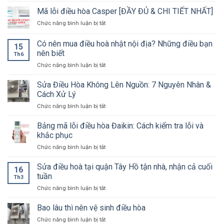
chỉ
Mã lỗi điều hòa Casper [ĐẦY ĐỦ & CHI TIẾT NHẤT]
sửa
ở
Chức năng bình luận bị tắt
điều
Mã
hoà
lỗi
Có nên mua điều hoà nhật nội địa? Những điều bạn
tại
15
điều
quận
nên biết
Th6
hòa
Nam
ở
Chức năng bình luận bị tắt
Casper
Từ
Có
[ĐẦY
Liêm
nên
ĐỦ
Sửa Điều Hòa Không Lên Nguồn: 7 Nguyên Nhân &
giá
mua
&
Cách Xử Lý
rẻ,
điều
CHI
bảo
ở
Chức năng bình luận bị tắt
hoà
TIẾT
hành
Sửa
nhật
NHẤT]
tốt
Điều
Bảng mã lỗi điều hòa Đaikin: Cách kiểm tra lỗi và
nội
Hòa
địa?
khắc phục
Không
Những
ở
Chức năng bình luận bị tắt
Lên
điều
Bảng
Nguồn:
bạn
mã
Sửa điều hoà tại quận Tây Hồ tận nhà, nhận cả cuối
7
nên
16
lỗi
Nguyên
tuần
biết
Th3
điều
Nhân
ở
Chức năng bình luận bị tắt
hòa
&
Sửa
Đaikin:
Cách
điều
Bao lâu thì nên vệ sinh điều hòa
Cách
Xử
hoà
kiểm
Lý
ở
Chức năng bình luận bị tắt
tại
tra