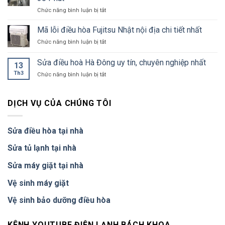
điều
Nội
ở
Chức năng bình luận bị tắt
hoà
Tháo
tại
Lắp
Mã lỗi điều hòa Fujitsu Nhật nội địa chi tiết nhất
huyện
Điều
Quốc
ở
Chức năng bình luận bị tắt
Hòa
Oai
Mã
Hà
phục
lỗi
Sửa điều hoà Hà Đông uy tín, chuyên nghiệp nhất
Nội
vụ
13
điều
–
tận
Th3
ở
Chức năng bình luận bị tắt
hòa
Giá
tình,
Sửa
Fujitsu
Từ
chuyên
điều
Nhật
250K,
nghiệp
hoà
nội
DỊCH VỤ CỦA CHÚNG TÔI
Thợ
nhất
Hà
địa
Đến
Đông
chi
30
uy
tiết
Sửa điều hòa tại nhà
Phút
tín,
nhất
chuyên
Sửa tủ lạnh tại nhà
nghiệp
nhất
Sửa máy giặt tại nhà
Vệ sinh máy giặt
Vệ sinh bảo dưỡng điều hòa
KÊNH YOUTUBE ĐIỆN LẠNH BÁCH KHOA