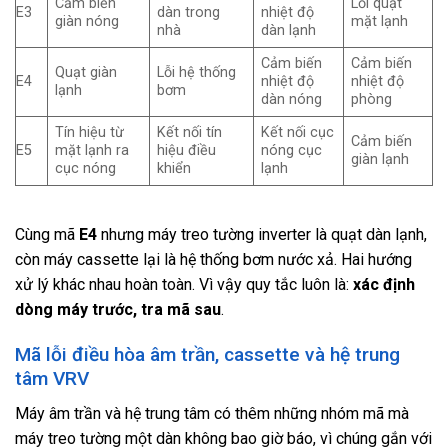
Cảm biến
Lỗi quạt
E3
dàn trong
nhiệt độ
giàn nóng
mặt lạnh
nhà
dàn lạnh
Cảm biến
Cảm biến
Quạt giàn
Lỗi hệ thống
E4
nhiệt độ
nhiệt độ
lạnh
bơm
dàn nóng
phòng
Tín hiệu từ
Kết nối tín
Kết nối cục
Cảm biến
E5
mặt lạnh ra
hiệu điều
nóng cục
giàn lạnh
cục nóng
khiển
lạnh
Cùng mã
E4
nhưng máy treo tường inverter là quạt dàn lạnh,
còn máy cassette lại là hệ thống bơm nước xả. Hai hướng
xử lý khác nhau hoàn toàn. Vì vậy quy tắc luôn là:
xác định
dòng máy trước, tra mã sau
.
Mã lỗi điều hòa âm trần, cassette và hệ trung
tâm VRV
Máy âm trần và hệ trung tâm có thêm những nhóm mã mà
máy treo tường một dàn không bao giờ báo, vì chúng gắn với