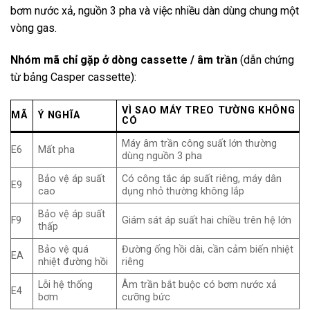
bơm nước xả, nguồn 3 pha và việc nhiều dàn dùng chung một
vòng gas.
Nhóm mã chỉ gặp ở dòng cassette / âm trần
(dẫn chứng
từ bảng Casper cassette):
VÌ SAO MÁY TREO TƯỜNG KHÔNG
MÃ
Ý NGHĨA
CÓ
Máy âm trần công suất lớn thường
E6
Mất pha
dùng nguồn 3 pha
Bảo vệ áp suất
Có công tắc áp suất riêng, máy dân
E9
cao
dụng nhỏ thường không lắp
Bảo vệ áp suất
F9
Giám sát áp suất hai chiều trên hệ lớn
thấp
Bảo vệ quá
Đường ống hồi dài, cần cảm biến nhiệt
EA
nhiệt đường hồi
riêng
Lỗi hệ thống
Âm trần bắt buộc có bơm nước xả
E4
bơm
cưỡng bức