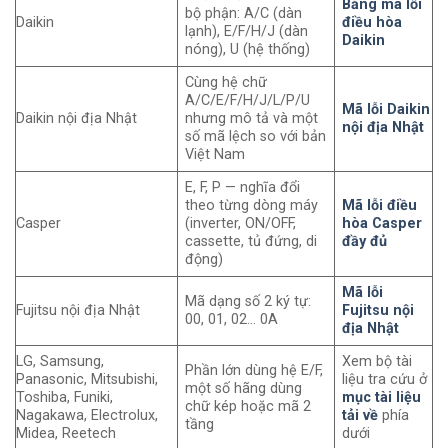
Bảng mã lỗi
bộ phận: A/C (dàn
Daikin
điều hòa
lạnh), E/F/H/J (dàn
Daikin
nóng), U (hệ thống)
Cùng hệ chữ
A/C/E/F/H/J/L/P/U
Mã lỗi Daikin
Daikin nội địa Nhật
nhưng mô tả và một
nội địa Nhật
số mã lệch so với bản
Việt Nam
E, F, P — nghĩa đổi
theo từng dòng máy
Mã lỗi điều
Casper
(inverter, ON/OFF,
hòa Casper
cassette, tủ đứng, di
đầy đủ
động)
Mã lỗi
Mã dạng số 2 ký tự:
Fujitsu nội địa Nhật
Fujitsu nội
00, 01, 02… 0A
địa Nhật
LG, Samsung,
Xem bộ tài
Phần lớn dùng hệ E/F,
Panasonic, Mitsubishi,
liệu tra cứu ở
một số hãng dùng
Toshiba, Funiki,
mục tài liệu
chữ kép hoặc mã 2
Nagakawa, Electrolux,
tải về
phía
tầng
Midea, Reetech
dưới