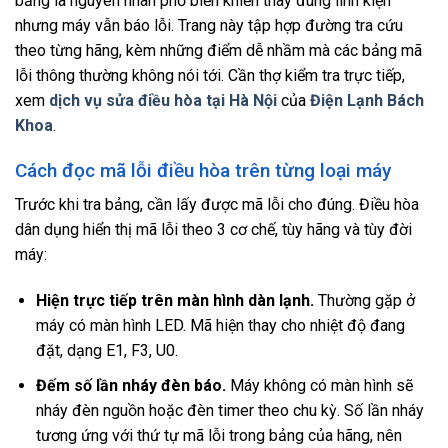
bảng là nguyên nhân phổ biến khiến thay đúng linh kiện
nhưng máy vẫn báo lỗi. Trang này tập hợp đường tra cứu
theo từng hãng, kèm những điểm dễ nhầm mà các bảng mã
lỗi thông thường không nói tới. Cần thợ kiểm tra trực tiếp,
xem
dịch vụ sửa điều hòa tại Hà Nội
của
Điện Lạnh Bách
Khoa
.
Cách đọc mã lỗi điều hòa trên từng loại máy
Trước khi tra bảng, cần lấy được mã lỗi cho đúng. Điều hòa
dân dụng hiển thị mã lỗi theo 3 cơ chế, tùy hãng và tùy đời
máy:
Hiện trực tiếp trên màn hình dàn lạnh.
Thường gặp ở
máy có màn hình LED. Mã hiện thay cho nhiệt độ đang
đặt, dạng E1, F3, U0.
Đếm số lần nháy đèn báo.
Máy không có màn hình sẽ
nháy đèn nguồn hoặc đèn timer theo chu kỳ. Số lần nháy
tương ứng với thứ tự mã lỗi trong bảng của hãng, nên