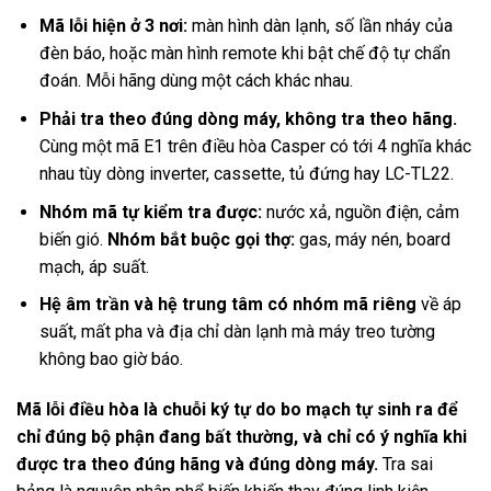
Mã lỗi hiện ở 3 nơi:
màn hình dàn lạnh, số lần nháy của
đèn báo, hoặc màn hình remote khi bật chế độ tự chẩn
đoán. Mỗi hãng dùng một cách khác nhau.
Phải tra theo đúng dòng máy, không tra theo hãng.
Cùng một mã E1 trên điều hòa Casper có tới 4 nghĩa khác
nhau tùy dòng inverter, cassette, tủ đứng hay LC-TL22.
Nhóm mã tự kiểm tra được:
nước xả, nguồn điện, cảm
biến gió.
Nhóm bắt buộc gọi thợ:
gas, máy nén, board
mạch, áp suất.
Hệ âm trần và hệ trung tâm có nhóm mã riêng
về áp
suất, mất pha và địa chỉ dàn lạnh mà máy treo tường
không bao giờ báo.
Mã lỗi điều hòa là chuỗi ký tự do bo mạch tự sinh ra để
chỉ đúng bộ phận đang bất thường, và chỉ có ý nghĩa khi
được tra theo đúng hãng và đúng dòng máy.
Tra sai