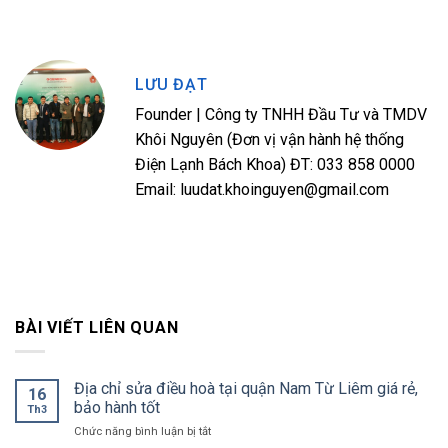
LƯU ĐẠT
Founder | Công ty TNHH Đầu Tư và TMDV
Khôi Nguyên (Đơn vị vận hành hệ thống
Điện Lạnh Bách Khoa) ĐT: 033 858 0000
Email: luudat.khoinguyen@gmail.com
BÀI VIẾT LIÊN QUAN
Địa chỉ sửa điều hoà tại quận Nam Từ Liêm giá rẻ,
16
bảo hành tốt
Th3
ở
Chức năng bình luận bị tắt
Địa