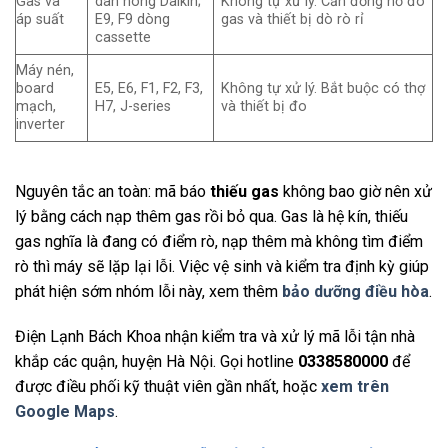
Gas và
dàn nóng Daikin;
Không tự xử lý. Cần đồng hồ đo
áp suất
E9, F9 dòng
gas và thiết bị dò rò rỉ
cassette
Máy nén,
board
E5, E6, F1, F2, F3,
Không tự xử lý. Bắt buộc có thợ
mạch,
H7, J-series
và thiết bị đo
inverter
Nguyên tắc an toàn: mã báo
thiếu gas
không bao giờ nên xử
lý bằng cách nạp thêm gas rồi bỏ qua. Gas là hệ kín, thiếu
gas nghĩa là đang có điểm rò, nạp thêm mà không tìm điểm
rò thì máy sẽ lặp lại lỗi. Việc vệ sinh và kiểm tra định kỳ giúp
phát hiện sớm nhóm lỗi này, xem thêm
bảo dưỡng điều hòa
.
Điện Lạnh Bách Khoa nhận kiểm tra và xử lý mã lỗi tận nhà
khắp các quận, huyện Hà Nội. Gọi hotline
0338580000
để
được điều phối kỹ thuật viên gần nhất, hoặc
xem trên
Google Maps
.