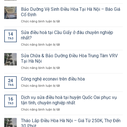
Bao
quận
lỗi
lâu
Bảo Dưỡng Vệ Sinh Điều Hòa Tại Hà Nội – Báo Giá
Tây
và
thì
Hồ
Cố Định
khắc
nên
tận
phục
ở
Chức năng bình luận bị tắt
vệ
nhà,
Bảo
sinh
nhận
Dưỡng
điều
Sửa điều hoà tại Cầu Giấy ở đâu chuyên nghiệp
cả
14
Vệ
hòa
nhất?
cuối
Th3
Sinh
tuần
ở
Chức năng bình luận bị tắt
Điều
Sửa
Hòa
điều
Sửa Chữa & Bảo Dưỡng Điều Hòa Trung Tâm VRV
Tại
hoà
Hà
Tại Hà Nội
tại
Nội
ở
Chức năng bình luận bị tắt
Cầu
–
Sửa
Giấy
Báo
Chữa
Công nghệ econavi trên điều hòa
ở
Giá
24
&
đâu
Cố
Th6
ở
Chức năng bình luận bị tắt
Bảo
chuyên
Định
Công
Dưỡng
nghiệp
nghệ
Dịch vụ sửa điều hoà tại huyện Quốc Oai phục vụ
Điều
nhất?
16
econavi
Hòa
tận tình, chuyên nghiệp nhất
Th3
trên
Trung
ở
Chức năng bình luận bị tắt
điều
Tâm
Dịch
hòa
VRV
vụ
Tháo Lắp Điều Hòa Hà Nội – Giá Từ 250K, Thợ Đến
Tại
sửa
30 Phút
Hà