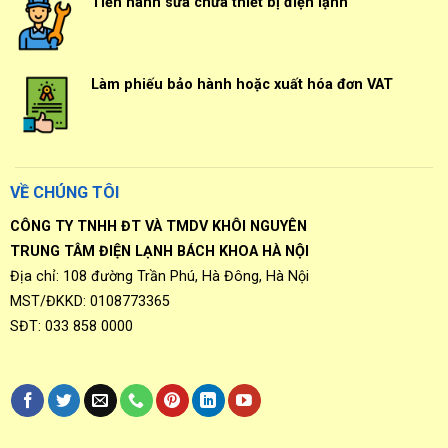
Tiến hành sửa chữa thiết bị điện lạnh
Làm phiếu bảo hành hoặc xuất hóa đơn VAT
VỀ CHÚNG TÔI
CÔNG TY TNHH ĐT VÀ TMDV KHÔI NGUYÊN
TRUNG TÂM ĐIỆN LẠNH BÁCH KHOA HÀ NỘI
Địa chỉ: 108 đường Trần Phú, Hà Đông, Hà Nội
MST/ĐKKD: 0108773365
SĐT: 033 858 0000