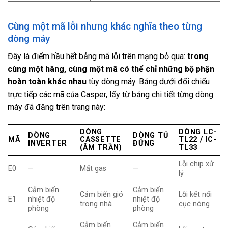
Cùng một mã lỗi nhưng khác nghĩa theo từng
dòng máy
Đây là điểm hầu hết bảng mã lỗi trên mạng bỏ qua:
trong
cùng một hãng, cùng một mã có thể chỉ những bộ phận
hoàn toàn khác nhau
tùy dòng máy. Bảng dưới đối chiếu
trực tiếp các mã của Casper, lấy từ bảng chi tiết từng dòng
máy đã đăng trên trang này:
DÒNG
DÒNG LC-
DÒNG
DÒNG TỦ
MÃ
CASSETTE
TL22 / IC-
INVERTER
ĐỨNG
(ÂM TRẦN)
TL33
Lỗi chip xử
E0
—
Mất gas
—
lý
Cảm biến
Cảm biến
Cảm biến gió
Lỗi kết nối
E1
nhiệt độ
nhiệt độ
trong nhà
cục nóng
phòng
phòng
Cảm biến
Cảm biến