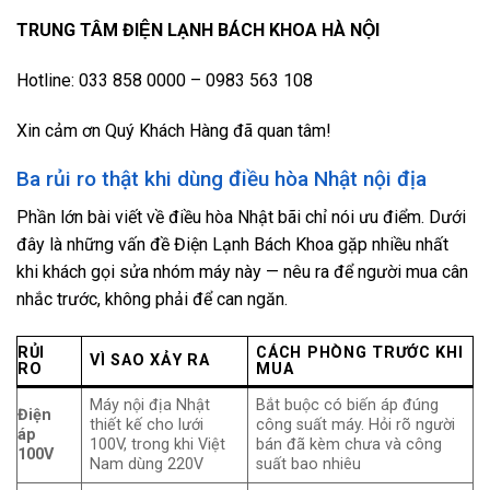
TRUNG TÂM ĐIỆN LẠNH BÁCH KHOA HÀ NỘI
Hotline: 033 858 0000 – 0983 563 108
Xin cảm ơn Quý Khách Hàng đã quan tâm!
Ba rủi ro thật khi dùng điều hòa Nhật nội địa
Phần lớn bài viết về điều hòa Nhật bãi chỉ nói ưu điểm. Dưới
đây là những vấn đề Điện Lạnh Bách Khoa gặp nhiều nhất
khi khách gọi sửa nhóm máy này — nêu ra để người mua cân
nhắc trước, không phải để can ngăn.
RỦI
CÁCH PHÒNG TRƯỚC KHI
VÌ SAO XẢY RA
RO
MUA
Máy nội địa Nhật
Bắt buộc có biến áp đúng
Điện
thiết kế cho lưới
công suất máy. Hỏi rõ người
áp
100V, trong khi Việt
bán đã kèm chưa và công
100V
Nam dùng 220V
suất bao nhiêu