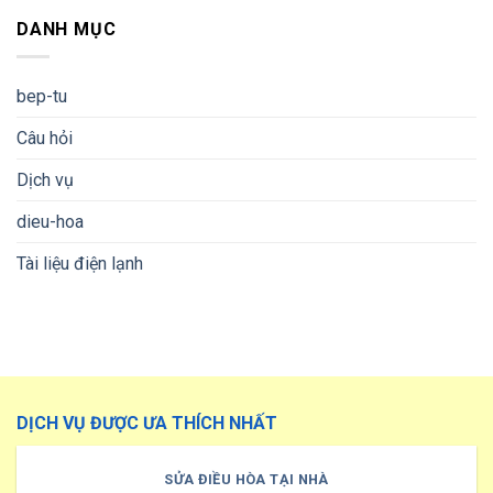
DANH MỤC
bep-tu
Câu hỏi
Dịch vụ
dieu-hoa
Tài liệu điện lạnh
DỊCH VỤ ĐƯỢC ƯA THÍCH NHẤT
SỬA ĐIỀU HÒA TẠI NHÀ