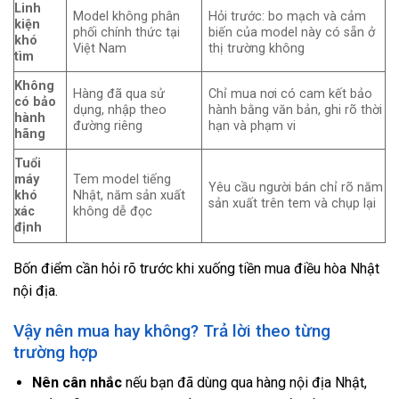
Linh
Model không phân
Hỏi trước: bo mạch và cảm
kiện
phối chính thức tại
biến của model này có sẵn ở
khó
Việt Nam
thị trường không
tìm
Không
Hàng đã qua sử
Chỉ mua nơi có cam kết bảo
có bảo
dụng, nhập theo
hành bằng văn bản, ghi rõ thời
hành
đường riêng
hạn và phạm vi
hãng
Tuổi
máy
Tem model tiếng
Yêu cầu người bán chỉ rõ năm
khó
Nhật, năm sản xuất
sản xuất trên tem và chụp lại
xác
không dễ đọc
định
Bốn điểm cần hỏi rõ trước khi xuống tiền mua điều hòa Nhật
nội địa.
Vậy nên mua hay không? Trả lời theo từng
trường hợp
Nên cân nhắc
nếu bạn đã dùng qua hàng nội địa Nhật,