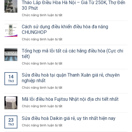
nguyên
Tháo Lắp Điều Hòa Hà Nội – Giá Từ 250K, Thợ Đến
Nguồn:
nhân
7
30 Phút
khiến
Nguyên
ở
Chức năng bình luận bị tắt
điều
Nhân
Tháo
hòa
&
Lắp
không
Cách sử dụng điều khiển điều hòa đa năng
Cách
Điều
mát
CHUNGHOP
Xử
Hòa
Lý
ở
Chức năng bình luận bị tắt
Hà
Cách
Nội
sử
Tổng hợp mã lỗi tất cả các hãng điều hòa (Cực chi
–
dụng
Giá
tiết)
điều
Từ
ở
Chức năng bình luận bị tắt
khiển
250K,
Tổng
điều
Thợ
hợp
Sửa điều hoà tại quận Thanh Xuân giá rẻ, chuyên
hòa
Đến
14
mã
đa
nghiệp nhất
30
Th3
lỗi
năng
Phút
ở
Chức năng bình luận bị tắt
tất
CHUNGHOP
Sửa
cả
điều
Mã lỗi điều hòa Fujitsu Nhật nội địa chi tiết nhất
các
hoà
hãng
ở
Chức năng bình luận bị tắt
tại
điều
Mã
quận
hòa
lỗi
Sửa điều hoà Daikin giá rẻ, uy tín nhất hiện nay
Thanh
(Cực
23
điều
Xuân
chi
Th3
ở
Chức năng bình luận bị tắt
hòa
giá
tiết)
Sửa
Fujitsu