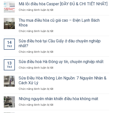
Mã lỗi điều hòa Casper [ĐẦY ĐỦ & CHI TIẾT NHẤT]
ở
Chức năng bình luận bị tắt
Mã
lỗi
Thu mua điều hòa cũ giá cao – Điện Lạnh Bách
điều
Khoa
hòa
ở
Chức năng bình luận bị tắt
Casper
Thu
[ĐẦY
mua
ĐỦ
Sửa điều hoà tại Cầu Giấy ở đâu chuyên nghiệp
14
điều
&
nhất?
Th3
hòa
CHI
ở
Chức năng bình luận bị tắt
cũ
TIẾT
Sửa
giá
NHẤT]
điều
Sửa điều hoà Hà Đông uy tín, chuyên nghiệp nhất
cao
13
hoà
–
Th3
ở
Chức năng bình luận bị tắt
tại
Điện
Sửa
Cầu
Lạnh
điều
Sửa Điều Hòa Không Lên Nguồn: 7 Nguyên Nhân &
Giấy
Bách
hoà
ở
Cách Xử Lý
Khoa
Hà
đâu
ở
Chức năng bình luận bị tắt
Đông
chuyên
Sửa
uy
nghiệp
Điều
tín,
Những nguyên nhân khiến điều hòa không mát
nhất?
Hòa
chuyên
ở
Chức năng bình luận bị tắt
Không
nghiệp
Những
Lên
nhất