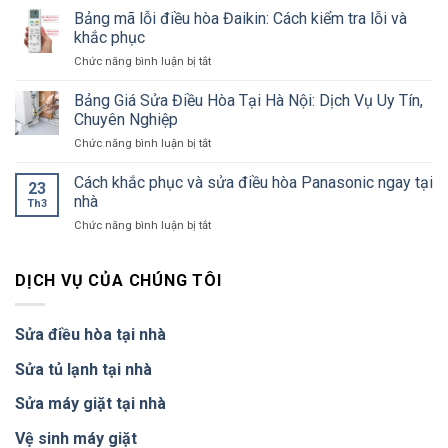
rẻ,
điều
Nhật
Bảng mã lỗi điều hòa Đaikin: Cách kiểm tra lỗi và
chuyên
hoà
nội
khắc phục
nghiệp
Daikin
địa
nhất
ở
Chức năng bình luận bị tắt
giá
chi
Bảng
rẻ,
tiết
mã
uy
Bảng Giá Sửa Điều Hòa Tại Hà Nội: Dịch Vụ Uy Tín,
nhất
lỗi
tín
Chuyên Nghiệp
điều
nhất
ở
Chức năng bình luận bị tắt
hòa
hiện
Bảng
Đaikin:
nay
Giá
Cách khắc phục và sửa điều hòa Panasonic ngay tại
Cách
23
Sửa
kiểm
nhà
Th3
Điều
tra
ở
Chức năng bình luận bị tắt
Hòa
lỗi
Cách
Tại
và
khắc
Hà
khắc
phục
DỊCH VỤ CỦA CHÚNG TÔI
Nội:
phục
và
Dịch
sửa
Vụ
điều
Uy
Sửa điều hòa tại nhà
hòa
Tín,
Panasonic
Chuyên
Sửa tủ lạnh tại nhà
ngay
Nghiệp
tại
Sửa máy giặt tại nhà
nhà
Vệ sinh máy giặt