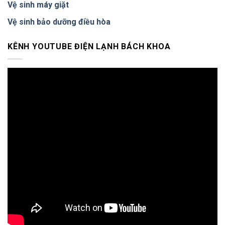
Vệ sinh máy giặt
tình,
chuyên
Vệ sinh bảo dưỡng điều hòa
nghiệp
nhất
KÊNH YOUTUBE ĐIỆN LẠNH BÁCH KHOA