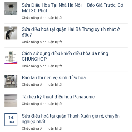
Sửa Điều Hòa Tại Nhà Hà Nội – Báo Giá Trước, Có
Mặt 30 Phút
ở
Chức năng bình luận bị tắt
Sửa
Điều
Sửa điều hoà tại quận Hai Bà Trưng uy tín nhất ở
Hòa
đâu?
Tại
ở
Chức năng bình luận bị tắt
Nhà
Sửa
Hà
điều
Cách sử dụng điều khiển điều hòa đa năng
Nội
hoà
–
CHUNGHOP
tại
Báo
ở
Chức năng bình luận bị tắt
quận
Giá
Cách
Hai
Trước,
sử
Bao lâu thì nên vệ sinh điều hòa
Bà
Có
dụng
Trưng
Mặt
ở
Chức năng bình luận bị tắt
điều
uy
30
Bao
khiển
tín
Phút
lâu
Tài liệu kỹ thuật điều hòa Panasonic
điều
nhất
thì
hòa
ở
ở
Chức năng bình luận bị tắt
nên
đa
đâu?
Tài
vệ
năng
liệu
sinh
Sửa điều hoà tại quận Thanh Xuân giá rẻ, chuyên
CHUNGHOP
14
kỹ
điều
nghiệp nhất
Th3
thuật
hòa
ở
Chức năng bình luận bị tắt
điều