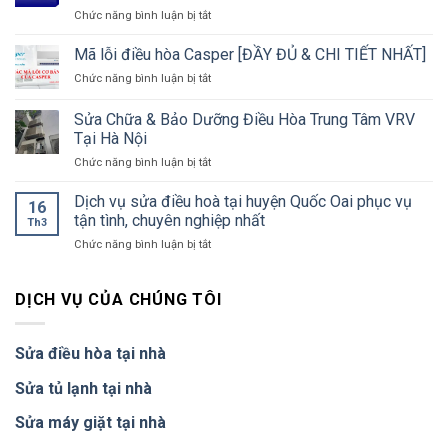
Giá
ở
Chức năng bình luận bị tắt
Đông
Từ
Lỗi
uy
250K,
L5
tín,
Mã lỗi điều hòa Casper [ĐẦY ĐỦ & CHI TIẾT NHẤT]
Thợ
điều
chuyên
Đến
ở
Chức năng bình luận bị tắt
hòa
nghiệp
30
Mã
Đaikin
nhất
Phút
lỗi
Sửa Chữa & Bảo Dưỡng Điều Hòa Trung Tâm VRV
–
điều
Nguyên
Tại Hà Nội
hòa
nhân
ở
Chức năng bình luận bị tắt
Casper
và
Sửa
[ĐẦY
cách
Chữa
ĐỦ
Dịch vụ sửa điều hoà tại huyện Quốc Oai phục vụ
khắc
16
&
&
tận tình, chuyên nghiệp nhất
phục
Th3
Bảo
CHI
ở
Chức năng bình luận bị tắt
Dưỡng
TIẾT
Dịch
Điều
NHẤT]
vụ
Hòa
sửa
DỊCH VỤ CỦA CHÚNG TÔI
Trung
điều
Tâm
hoà
VRV
tại
Tại
Sửa điều hòa tại nhà
huyện
Hà
Quốc
Nội
Sửa tủ lạnh tại nhà
Oai
phục
Sửa máy giặt tại nhà
vụ
tận