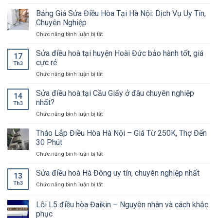
Sửa
hòa
điều
Panasonic
Bảng Giá Sửa Điều Hòa Tại Hà Nội: Dịch Vụ Uy Tín,
hoà
Chuyên Nghiệp
tại
ở
Chức năng bình luận bị tắt
quận
Bảng
Thanh
Giá
Sửa điều hoà tại huyện Hoài Đức bảo hành tốt, giá
Xuân
17
Sửa
giá
cực rẻ
Th3
Điều
rẻ,
ở
Chức năng bình luận bị tắt
Hòa
chuyên
Sửa
Tại
nghiệp
điều
Sửa điều hoà tại Cầu Giấy ở đâu chuyên nghiệp
Hà
nhất
14
hoà
Nội:
nhất?
Th3
tại
Dịch
ở
Chức năng bình luận bị tắt
huyện
Vụ
Sửa
Hoài
Uy
điều
Tháo Lắp Điều Hòa Hà Nội – Giá Từ 250K, Thợ Đến
Đức
Tín,
hoà
bảo
30 Phút
Chuyên
tại
hành
Nghiệp
ở
Chức năng bình luận bị tắt
Cầu
tốt,
Tháo
Giấy
giá
Lắp
Sửa điều hoà Hà Đông uy tín, chuyên nghiệp nhất
ở
cực
13
Điều
đâu
rẻ
Th3
ở
Chức năng bình luận bị tắt
Hòa
chuyên
Sửa
Hà
nghiệp
điều
Lỗi L5 điều hòa Đaikin – Nguyên nhân và cách khắc
Nội
nhất?
hoà
–
phục
Hà