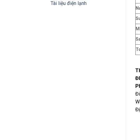
Tài liệu điện lạnh
N
S
M
S
T
Th
Đ
P
Đ
W
Đ