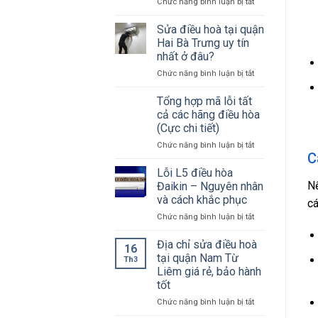
Hòa
ở
Chức năng bình luận bị tắt
Trung
Sửa
Tâm
điều
Sửa điều hoà tại quận
VRV
hoà
Hai Bà Trưng uy tín
Tại
tại
nhất ở đâu?
Hà
quận
Nội
ở
Chức năng bình luận bị tắt
Ba
Sửa
Đình
điều
phục
Tổng hợp mã lỗi tất
hoà
vụ
cả các hãng điều hòa
tại
tận
(Cực chi tiết)
quận
tình,
ở
Chức năng bình luận bị tắt
Hai
chuyên
C
Tổng
Bà
nghiệp
hợp
Trưng
nhất
Lỗi L5 điều hòa
mã
uy
Nế
Đaikin – Nguyên nhân
lỗi
tín
và cách khắc phục
cá
tất
nhất
ở
Chức năng bình luận bị tắt
cả
ở
Lỗi
các
đâu?
L5
hãng
Địa chỉ sửa điều hoà
16
điều
điều
tại quận Nam Từ
Th3
hòa
hòa
Liêm giá rẻ, bảo hành
Đaikin
(Cực
tốt
–
chi
Nguyên
tiết)
ở
Chức năng bình luận bị tắt
nhân
Địa