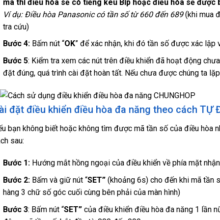
mã thì điều hòa sẽ có tiếng kêu Bíp hoặc điều hòa sẽ được 
Ví dụ: Điều hòa Panasonic có tần số từ 660 đến 689
(khi mua đ
tra cứu)
Bước 4:
Bấm nút “
OK
” để xác nhận, khi đó tần số được xác lập 
Bước 5
: Kiểm tra xem các nút trên điều khiển đã hoạt động chưa
đặt đúng, quá trình cài đặt hoàn tất. Nếu chưa được chúng ta lặp
ài đặt điều khiển điều hòa đa năng theo cách TỰ
u bạn không biết hoặc không tìm được mã tần số của điều hòa nh
ch sau:
Bước 1:
Hướng mắt hồng ngoại của điều khiển về phía mặt nhận 
Bước 2:
Bấm và giữ nút “
SET”
(khoảng 6s) cho đến khi mã tần s
hàng 3 chữ số góc cuối cùng bên phải của màn hình)
Bước 3
: Bấm nút “
SET”
của điều khiển điều hòa đa năng 1 lần nữ