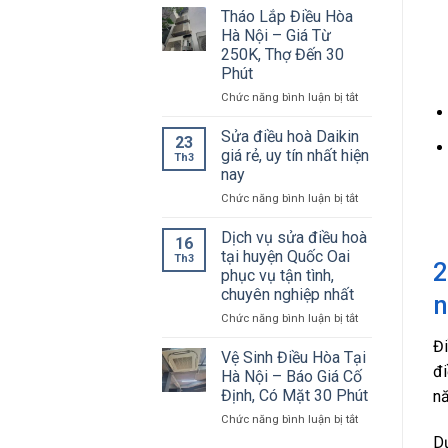
và
chỉ
Tháo Lắp Điều Hòa
cách
sửa
Hà Nội – Giá Từ
khắc
điều
250K, Thợ Đến 30
phục
hoà
Phút
tại
quận
ở
Chức năng bình luận bị tắt
Nam
Tháo
Từ
Lắp
Sửa điều hoà Daikin
23
Liêm
Điều
giá rẻ, uy tín nhất hiện
Th3
giá
Hòa
nay
rẻ,
Hà
bảo
ở
Chức năng bình luận bị tắt
Nội
hành
Sửa
–
tốt
điều
Giá
Dịch vụ sửa điều hoà
16
hoà
Từ
tại huyện Quốc Oai
Th3
2
Daikin
250K,
phục vụ tận tình,
giá
Thợ
chuyên nghiệp nhất
rẻ,
Đến
uy
30
ở
Chức năng bình luận bị tắt
tín
Phút
Dịch
Đi
nhất
vụ
Vệ Sinh Điều Hòa Tại
hiện
sửa
đi
Hà Nội – Báo Giá Cố
nay
điều
Định, Có Mặt 30 Phút
nă
hoà
ở
Chức năng bình luận bị tắt
tại
Vệ
huyện
Dư