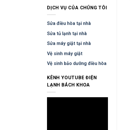
Sinh
Quốc
Điều
Oai
DỊCH VỤ CỦA CHÚNG TÔI
Hòa
phục
Tại
vụ
Hà
tận
Sửa điều hòa tại nhà
Nội
tình,
–
chuyên
Sửa tủ lạnh tại nhà
Báo
nghiệp
Giá
nhất
Sửa máy giặt tại nhà
Cố
Định,
Vệ sinh máy giặt
Có
Mặt
Vệ sinh bảo dưỡng điều hòa
30
Phút
KÊNH YOUTUBE ĐIỆN
LẠNH BÁCH KHOA