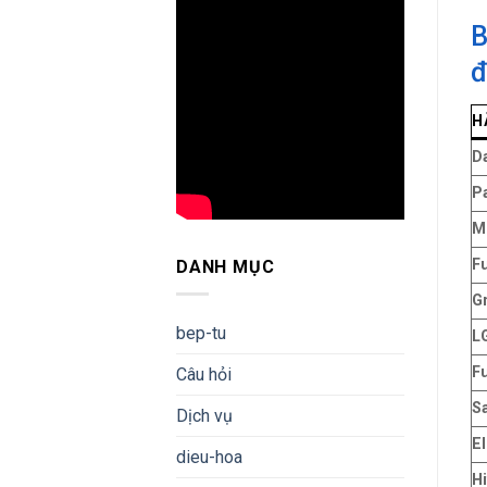
B
đ
H
D
P
M
Fu
DANH MỤC
G
bep-tu
L
Fu
Câu hỏi
S
Dịch vụ
El
dieu-hoa
Hi