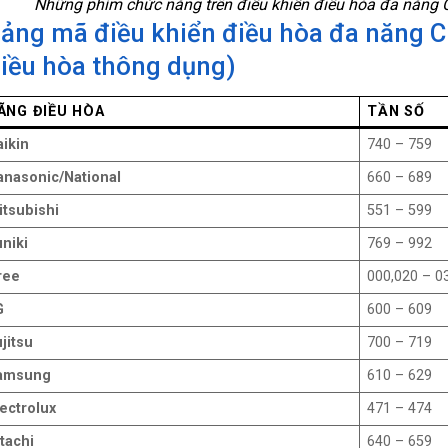
Những phím chức năng trên điều khiển điều hòa đa năn
ảng mã điều khiển điều hòa đa năng
iều hòa thông dụng)
ÃNG ĐIỀU HÒA
TẦN SỐ
aikin
740 – 759
anasonic/National
660 – 689
itsubishi
551 – 599
niki
769 – 992
ree
000,020 – 0
G
600 – 609
jitsu
700 – 719
amsung
610 – 629
ectrolux
471 – 474
tachi
640 – 659