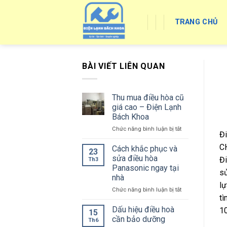
Skip
to
TRANG CHỦ
content
BÀI VIẾT LIÊN QUAN
Thu mua điều hòa cũ
giá cao – Điện Lạnh
Bách Khoa
ở
Chức năng bình luận bị tắt
Đi
Thu
mua
C
Cách khắc phục và
23
điều
sửa điều hòa
Đi
Th3
hòa
Panasonic ngay tại
sử
cũ
nhà
giá
lự
cao
ở
Chức năng bình luận bị tắt
tì
–
Cách
Điện
khắc
Dấu hiệu điều hoà
1
15
Lạnh
phục
cần bảo dưỡng
Th6
Bách
và