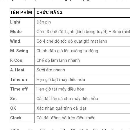
TÊN PHÍM
CHỨC NĂNG
Light
Đèn pin
Mode
Gồm 3 chế độ: Lạnh (hình bông tuyết) + Sưởi (hình
Wind
Có 4 chế độ tốc độ quạt gió mặt lạnh
M. Swing
Chỉnh đảo gió lên xuống tự động
F. Cool
Chế độ làm lạnh nhanh
A. Heat
Sưởi ấm nhanh
Time on
Hẹn giờ bật máy điều hòa
Time off
Hẹn giờ tắt máy điều hòa
Set
Cài đặt tần số cho máy điều hòa
OK
Xác nhận quá trình cài đặt
Clock
Cài đặt đồng hồ trên điều khiển