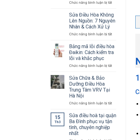
ở
Chức năng bình luận bị tắt
Khoa
sửa
Dấu
điều
hiệu
Sửa Điều Hòa Không
hòa
điều
Panasonic
Lên Nguồn: 7 Nguyên
hoà
ngay
Nhân & Cách Xử Lý
cần
tại
ở
Chức năng bình luận bị tắt
bảo
nhà
Sửa
dưỡng
Điều
Bảng mã lỗi điều hòa
Hòa
Đaikin: Cách kiểm tra
Không
lỗi và khắc phục
N
Lên
ở
Chức năng bình luận bị tắt
Nguồn:
Bảng
7
1
mã
Nguyên
Sửa Chữa & Bảo
lỗi
Nhân
Dưỡng Điều Hòa
điều
&
Trung Tâm VRV Tại
C
hòa
Cách
Hà Nội
Đaikin:
Xử
Cách
Lý
ở
Chức năng bình luận bị tắt
kiểm
Sửa
tra
Chữa
Sửa điều hoà tại quận
15
lỗi
&
Ba Đình phục vụ tận
Th3
và
Bảo
tình, chuyên nghiệp
khắc
Dưỡng
nhất
phục
Điều