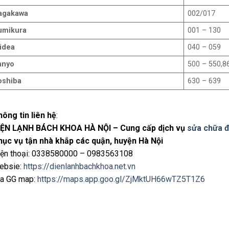
agakawa
002/017
umikura
001 – 130
idea
040 – 059
anyo
500 – 550,8
oshiba
630 – 639
ông tin liên hệ
:
IỆN LẠNH BÁCH KHOA HÀ NỘI – Cung cấp dịch vụ
sửa chữa đ
hục vụ tận nhà khắp các quận, huyện Hà Nội
iện thoại: 0338580000 – 0983563108
ebsie:
https://dienlanhbachkhoa.net.vn
ịa GG map:
https://maps.app.goo.gl/ZjMktUH66wTZ5T1Z6