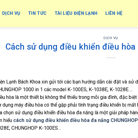
DỊCH VỤ
TIN TỨC
TÀI LIỆU ĐIỆN LẠNH
LIÊN HỆ
DỊCH VỤ
Cách sử dụng điều khiển điều h
ện Lạnh Bách Khoa xin gửi tới các bạn hướng dẫn cài đặt và sử 
HUNGHOP 1000 in 1 các model K-100ES, K-1038E, K-1028E….
ều hòa là một thiết bị không thể thiếu trong mỗi gia đình, đặc biệ
 dụng máy điều hòa có thể gặp phải tình trạng điều khiển bị mất 
a chọn sử dụng điều khiển điều hòa đa năng là một giải pháp hàn
m hiểu
cách sử dụng điều khiển điều hòa đa năng CHUNGHOP
028E, CHUNGHOP K-100ES…