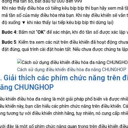
động mã tần số, bắt đầu từ 000 đến 999
Khi nào thấy điều hòa có tiếng kêu bíp bíp thì bạn hãy xem mã tần
mã tần số của máy điều hòa nhà bạn. Khi này điều khiển sẽ vẫn ti
độ xuống ▼ khi nào thấy lại tiếp kêu bíp bíp thì dừng lại)
Bước 4:
Bấm nút “
OK
” để xác nhận, khi đó tần số được xác lập 
Bước 5
: Kiểm tra xem các nút trên điều khiển đã hoạt động chưa
đặt đúng, quá trình cài đặt hoàn tất. Nếu chưa được chúng ta lặp
Cách sử dụng điều khiển điều hòa đa năng CHUNGHOP
. Giải thích các phím chức năng trên đ
năng CHUNGHOP
ều khiển điều hòa đa năng là một giải pháp phổ biến và được nhi
ều khiển này, bạn cần hiểu các phím chức năng trên điều khiển. C
ng tương tự với điều khiển chính hãng, tuy nhiên, nó cung cấp nhi
ới đây là một số phím chức năng quan trọng trên điều khiển điều