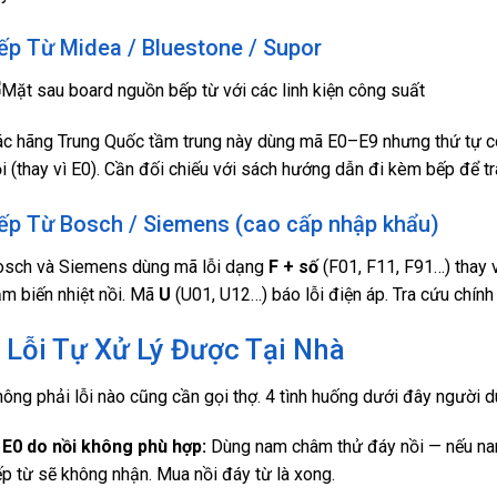
ếp Từ Midea / Bluestone / Supor
c hãng Trung Quốc tầm trung này dùng mã E0–E9 nhưng thứ tự có 
i (thay vì E0). Cần đối chiếu với sách hướng dẫn đi kèm bếp để tr
ếp Từ Bosch / Siemens (cao cấp nhập khẩu)
osch và Siemens dùng mã lỗi dạng
F + số
(F01, F11, F91…) thay v
m biến nhiệt nồi. Mã
U
(U01, U12…) báo lỗi điện áp. Tra cứu chín
 Lỗi Tự Xử Lý Được Tại Nhà
ông phải lỗi nào cũng cần gọi thợ. 4 tình huống dưới đây người 
 E0 do nồi không phù hợp:
Dùng nam châm thử đáy nồi — nếu nam
p từ sẽ không nhận. Mua nồi đáy từ là xong.