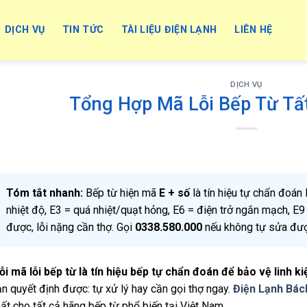
DỊCH VỤ
TIN TỨC
TÀI LIỆU ĐIỆN LẠNH
LIÊN HỆ
DỊCH VỤ
Tổng Hợp Mã Lỗi Bếp Từ Tấ
Tóm tắt nhanh:
Bếp từ hiện mã
E + số
là tín hiệu tự chẩn đoán 
nhiệt độ, E3 = quá nhiệt/quạt hỏng, E6 = điện trở ngắn mạch, E9
được, lỗi nặng cần thợ. Gọi
0338.580.000
nếu không tự sửa đượ
i mã lỗi bếp từ là tín hiệu bếp tự chẩn đoán để bảo vệ linh k
n quyết định được: tự xử lý hay cần gọi thợ ngay.
Điện Lạnh Bác
ất cho tất cả hãng bếp từ phổ biến tại Việt Nam.