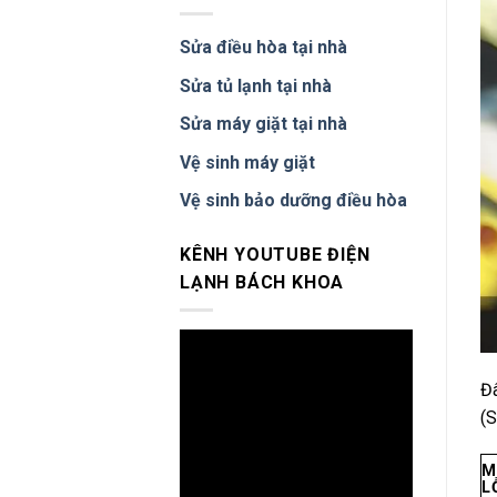
Tại
Lý
Cầu
Tại
Giấy
Sửa điều hòa tại nhà
Nhà
–
Bếp
Sửa tủ lạnh tại nhà
Âm
Sửa
Sửa máy giặt tại nhà
Tại
Chỗ,
Vệ sinh máy giặt
Không
Tháo
Vệ sinh bảo dưỡng điều hòa
Đá
KÊNH YOUTUBE ĐIỆN
LẠNH BÁCH KHOA
Đâ
(S
M
L