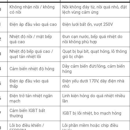
Không nhận nồi / không
Nồi không đáy từ, nồi quá nhỏ, đặt
0
có nồi
lệch vùng cảm ứng
1
Điện áp đầu vào quá cao
Điện lưới bất ổn, vượt 250V
Nhiệt độ nồi / mặt bếp
Đun cạn nước, bếp quá nhiệt do
2
quá cao
nồi không phù hợp
Nhiệt độ bếp quá cao /
Quạt bị bụi bít, quạt hỏng, lỗ thông
3
quạt tản nhiệt lỗi
gió bị chặn
Dây cảm biến đứt/lỏng, cảm biến
4
Cảm biến nhiệt độ hỏng
hỏng
Điện áp đầu vào quá
Điện yếu dưới 170V, dây điện nhà
5
thấp
nhỏ
Điện trở tản nhiệt ngắn
Linh kiện hỏng do quá nhiệt nhiều
6
mạch
lần
Cảm biến IGBT bất
7
IGBT bị lỗi nhiệt, bo mạch hỏng
thường
Lỗi bo điều khiển /
Lỗi phần mềm hoặc chip điều
8