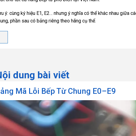
u ý: cùng ký hiệu E1, E2… nhưng ý nghĩa có thể khác nhau giữa c
ung, phần sau có bảng riêng theo hãng cụ thể.
ội dung bài viết
ảng Mã Lỗi Bếp Từ Chung E0–E9