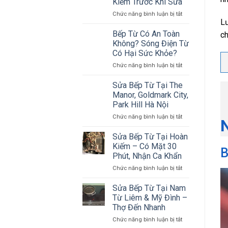
Kiểm Trước Khi Sửa
Là
Thanh
Đến
ở
Chức năng bình luận bị tắt
Xuân
Lư
Ngay
Sửa
–
Bo
Rõ
Bếp Từ Có An Toàn
ch
Mạch
Chi
Không? Sóng Điện Từ
Bếp
Phí
Có Hại Sức Khỏe?
Từ
Từng
ở
Chức năng bình luận bị tắt
Tại
Lỗi,
Bếp
Nhà
Đến
Từ
Hà
Nhanh
Sửa Bếp Từ Tại The
Có
Nội
Manor, Goldmark City,
An
–
Park Hill Hà Nội
Toàn
Đo
ở
Chức năng bình luận bị tắt
Không?
Kiểm
N
Sửa
Sóng
Trước
Bếp
Điện
Khi
Sửa Bếp Từ Tại Hoàn
Từ
Từ
Sửa
Kiếm – Có Mặt 30
B
Tại
Có
Phút, Nhận Ca Khẩn
The
Hại
ở
Chức năng bình luận bị tắt
Manor,
Sức
Sửa
Goldmark
Khỏe?
Bếp
City,
Sửa Bếp Từ Tại Nam
Từ
Park
Từ Liêm & Mỹ Đình –
Tại
Hill
Thợ Đến Nhanh
Hoàn
Hà
ở
Chức năng bình luận bị tắt
Kiếm
Nội
Sửa