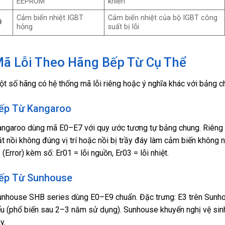
EEPROM
khiển
Cảm biến nhiệt IGBT
Cảm biến nhiệt của bộ IGBT công
9
hỏng
suất bị lỗi
ã Lỗi Theo Hãng Bếp Từ Cụ Thể
t số hãng có hệ thống mã lỗi riêng hoặc ý nghĩa khác với bảng c
ếp Từ Kangaroo
ngaroo dùng mã E0–E7 với quy ước tương tự bảng chung. Riêng E
t nồi không đúng vị trí hoặc nồi bị trầy đáy làm cảm biến khôn
r
(Error) kèm số: Er01 = lỗi nguồn, Er03 = lỗi nhiệt.
ếp Từ Sunhouse
nhouse SHB series dùng E0–E9 chuẩn. Đặc trưng: E3 trên Sunhou
u (phổ biến sau 2–3 năm sử dụng). Sunhouse khuyến nghị vệ sinh 
y.