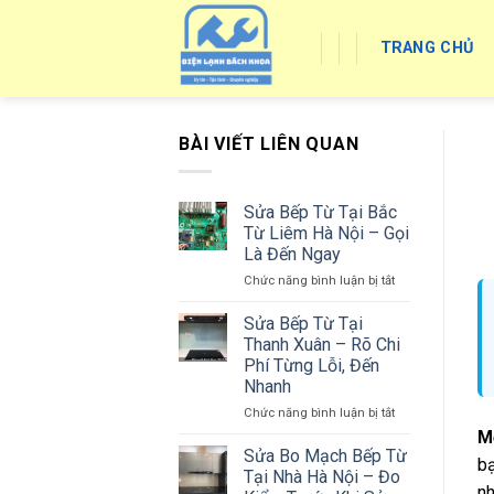
Skip
to
TRANG CHỦ
content
BÀI VIẾT LIÊN QUAN
Sửa Bếp Từ Tại Bắc
Từ Liêm Hà Nội – Gọi
Là Đến Ngay
ở
Chức năng bình luận bị tắt
Sửa
Bếp
Sửa Bếp Từ Tại
Từ
Thanh Xuân – Rõ Chi
Tại
Phí Từng Lỗi, Đến
Bắc
Nhanh
Từ
Liêm
ở
Chức năng bình luận bị tắt
Hà
Sửa
Mỗ
Nội
Bếp
Sửa Bo Mạch Bếp Từ
bạ
–
Từ
Tại Nhà Hà Nội – Đo
Gọi
Tại
nh