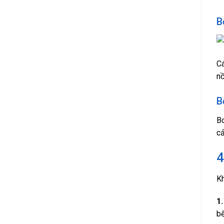
B
Cá
nồ
B
B
cả
4
Kh
1.
bế