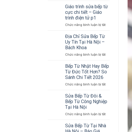
–
Bếp
Có
Giáo trình sửa bếp từ
Từ
Mặt
cực chi tiết – Giáo
Tại
30
trình điện tử p1
Nam
Phút,
ở
Chức năng bình luận bị tắt
Từ
Nhận
Giáo
Liêm
Ca
trình
&
Khẩn
Địa Chỉ Sửa Bếp Từ
sửa
Mỹ
Uy Tín Tại Hà Nội –
bếp
Đình
Bách Khoa
từ
–
ở
Chức năng bình luận bị tắt
cực
Thợ
Địa
chi
Đến
Chỉ
tiết
Nhanh
Bếp Từ Nhật Hay Bếp
Sửa
–
Từ Đức Tốt Hơn? So
Bếp
Giáo
Sánh Chi Tiết 2026
Từ
trình
ở
Chức năng bình luận bị tắt
Uy
điện
Bếp
Tín
tử
Từ
Tại
p1
Sửa Bếp Từ Đôi &
Nhật
Hà
Bếp Từ Công Nghiệp
Hay
Nội
Tại Hà Nội
Bếp
–
ở
Chức năng bình luận bị tắt
Từ
Bách
Sửa
Đức
Khoa
Bếp
Tốt
Sửa Bếp Từ Tại Nhà
Từ
Hơn?
Hà Nội – Báo Giá