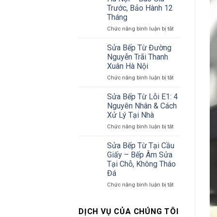
Đôi
So
Trước, Bảo Hành 12
&
Sánh
Tháng
Bếp
Chi
Từ
Tiết
ở
Chức năng bình luận bị tắt
Công
2026
Sửa
Nghiệp
Bếp
Sửa Bếp Từ Đường
Tại
Từ
Nguyễn Trãi Thanh
Hà
Tại
Xuân Hà Nội
Nội
Nhà
ở
Chức năng bình luận bị tắt
Hà
Sửa
Nội
Bếp
–
Sửa Bếp Từ Lỗi E1: 4
Từ
Báo
Nguyên Nhân & Cách
Đường
Giá
Xử Lý Tại Nhà
Nguyễn
Trước,
ở
Chức năng bình luận bị tắt
Trãi
Bảo
Sửa
Thanh
Hành
Bếp
Xuân
12
Sửa Bếp Từ Tại Cầu
Từ
Hà
Tháng
Giấy – Bếp Âm Sửa
Lỗi
Nội
Tại Chỗ, Không Tháo
E1:
Đá
4
Nguyên
ở
Chức năng bình luận bị tắt
Nhân
Sửa
&
Bếp
Cách
Từ
DỊCH VỤ CỦA CHÚNG TÔI
Xử