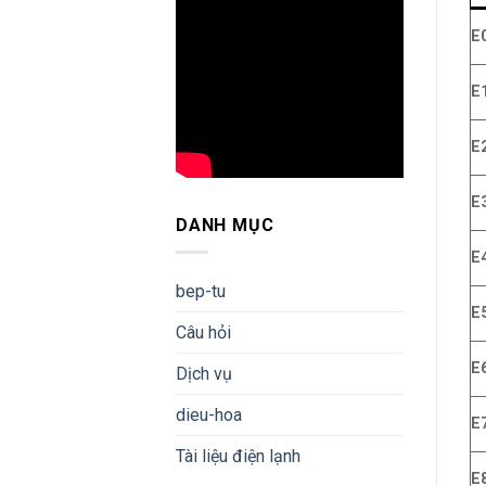
E
E
E
E
DANH MỤC
E
bep-tu
E
Câu hỏi
E
Dịch vụ
dieu-hoa
E
Tài liệu điện lạnh
E