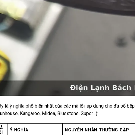
y là ý nghĩa phổ biến nhất của các mã lỗi, áp dụng cho đa số bế
unhouse, Kangaroo, Midea, Bluestone, Supor…):
Ã
Ý NGHĨA
NGUYÊN NHÂN THƯỜNG GẶP
ỖI