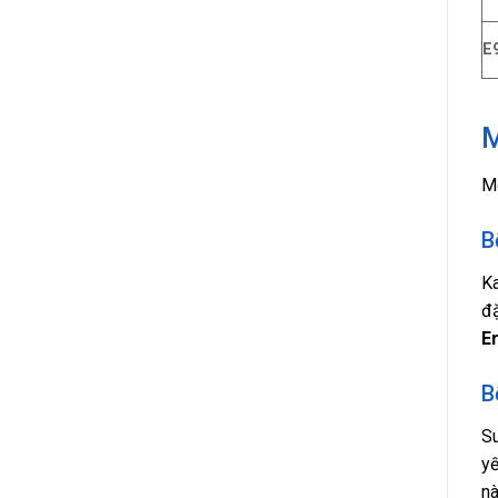
E
M
Mộ
B
Ka
đặ
E
B
Su
yế
nà