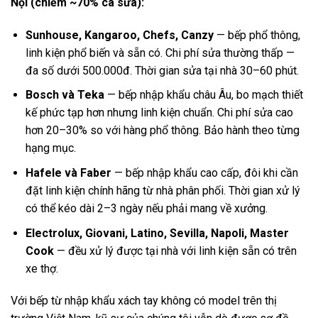
Nội (chiếm ~70% ca sửa):
Sunhouse, Kangaroo, Chefs, Canzy
— bếp phổ thông,
linh kiện phổ biến và sẵn có. Chi phí sửa thường thấp —
đa số dưới 500.000đ. Thời gian sửa tại nhà 30–60 phút.
Bosch và Teka
— bếp nhập khẩu châu Âu, bo mạch thiết
kế phức tạp hơn nhưng linh kiện chuẩn. Chi phí sửa cao
hơn 20–30% so với hàng phổ thông. Bảo hành theo từng
hạng mục.
Hafele và Faber
— bếp nhập khẩu cao cấp, đôi khi cần
đặt linh kiện chính hãng từ nhà phân phối. Thời gian xử lý
có thể kéo dài 2–3 ngày nếu phải mang về xưởng.
Electrolux, Giovani, Latino, Sevilla, Napoli, Master
Cook
— đều xử lý được tại nhà với linh kiện sẵn có trên
xe thợ.
Với bếp từ nhập khẩu xách tay không có model trên thị