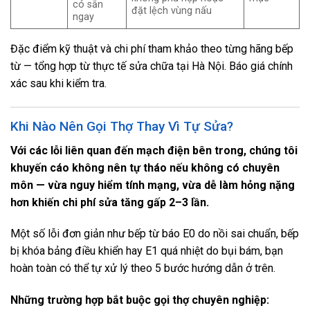
có sẵn
đặt lệch vùng nấu
ngay
Đặc điểm kỹ thuật và chi phí tham khảo theo từng hãng bếp
từ — tổng hợp từ thực tế sửa chữa tại Hà Nội. Báo giá chính
xác sau khi kiểm tra.
Khi Nào Nên Gọi Thợ Thay Vì Tự Sửa?
Với
các lỗi liên quan đến mạch điện bên trong, chúng tôi
khuyến cáo không nên tự tháo nếu không có chuyên
môn — vừa nguy hiểm tính mạng, vừa dễ làm hỏng nặng
hơn khiến chi phí sửa tăng gấp 2–3 lần.
Một số lỗi đơn giản như bếp từ báo E0 do nồi sai chuẩn, bếp
bị khóa bảng điều khiển hay E1 quá nhiệt do bụi bám, bạn
hoàn toàn có thể tự xử lý theo 5 bước hướng dẫn ở trên.
Những trường hợp bắt buộc gọi thợ chuyên nghiệp: