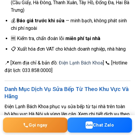
(Cầu Giấy, Hà Đông, Thanh Xuân, Tây Hồ, Đống Đa, Hai Bà
Trưng)
💰
Báo giá trước khi sửa
— minh bạch, không phát sinh
chi phí ngoài
🆓 Kiểm tra, chẩn đoán lỗi
miễn phí tại nhà
📋 Xuất hóa đơn VAT cho khách doanh nghiệp, nhà hàng
📍 [Xem địa chỉ & bản đồ:
Điện Lạnh Bách Khoa
] 📞 [Hotline
đặt lịch: 033.858.0000]
Danh Mục Dịch Vụ Sửa Bếp Từ Theo Khu Vực Và
Hãng
Điện Lạnh Bách Khoa phục vụ sửa bếp từ tại nhà trên toàn
bộ khu vực Hà Nội và vùng lân cận. Xem chi tiết dịch vụ theo
đúng khu vực, khu đô thị hoặc hãng bếp của bạn bên dưới.
Gọi ngay
Chat Zalo
Zalo