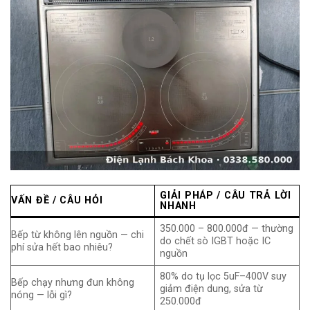
GIẢI PHÁP / CÂU TRẢ LỜI
VẤN ĐỀ / CÂU HỎI
NHANH
350.000 – 800.000đ — thường
Bếp từ không lên nguồn — chi
do chết sò IGBT hoặc IC
phí sửa hết bao nhiêu?
nguồn
80% do tụ lọc 5uF–400V suy
Bếp chạy nhưng đun không
giảm điện dung, sửa từ
nóng — lỗi gì?
250.000đ