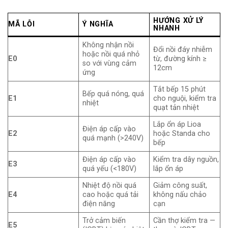
HƯỚNG XỬ LÝ
MÃ LỖI
Ý NGHĨA
NHANH
Không nhận nồi
Đổi nồi đáy nhiễm
hoặc nồi quá nhỏ
E0
từ, đường kính ≥
so với vùng cảm
12cm
ứng
Tắt bếp 15 phút
Bếp quá nóng, quá
E1
cho nguội, kiểm tra
nhiệt
quạt tản nhiệt
Lắp ổn áp Lioa
Điện áp cấp vào
E2
hoặc Standa cho
quá mạnh (>240V)
bếp
Điện áp cấp vào
Kiểm tra dây nguồn,
E3
quá yếu (<180V)
lắp ổn áp
Nhiệt độ nồi quá
Giảm công suất,
E4
cao hoặc quá tải
không nấu chảo
điện năng
cạn
Trở cảm biến
Cần thợ kiểm tra —
E5