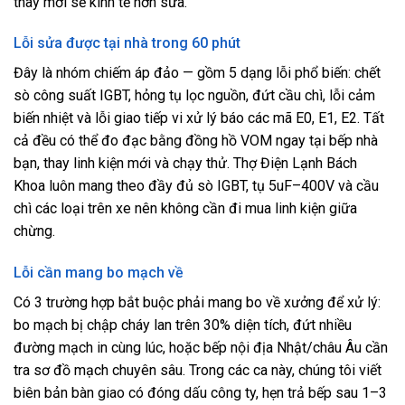
thay mới sẽ kinh tế hơn sửa.
Lỗi sửa được tại nhà trong 60 phút
Đây là nhóm chiếm áp đảo — gồm 5 dạng lỗi phổ biến: chết
sò công suất IGBT, hỏng tụ lọc nguồn, đứt cầu chì, lỗi cảm
biến nhiệt và lỗi giao tiếp vi xử lý báo các mã E0, E1, E2. Tất
cả đều có thể đo đạc bằng đồng hồ VOM ngay tại bếp nhà
bạn, thay linh kiện mới và chạy thử. Thợ Điện Lạnh Bách
Khoa luôn mang theo đầy đủ sò IGBT, tụ 5uF–400V và cầu
chì các loại trên xe nên không cần đi mua linh kiện giữa
chừng.
Lỗi cần mang bo mạch về
Có 3 trường hợp bắt buộc phải mang bo về xưởng để xử lý:
bo mạch bị chập cháy lan trên 30% diện tích, đứt nhiều
đường mạch in cùng lúc, hoặc bếp nội địa Nhật/châu Âu cần
tra sơ đồ mạch chuyên sâu. Trong các ca này, chúng tôi viết
biên bản bàn giao có đóng dấu công ty, hẹn trả bếp sau 1–3