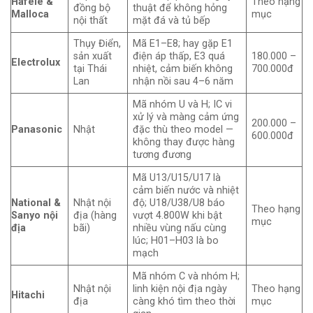
Hafele &
Theo hạng
đồng bộ
thuật để không hỏng
Malloca
mục
nội thất
mặt đá và tủ bếp
Thụy Điển,
Mã E1–E8; hay gặp E1
sản xuất
điện áp thấp, E3 quá
180.000 –
Electrolux
tại Thái
nhiệt, cảm biến không
700.000đ
Lan
nhận nồi sau 4–6 năm
Mã nhóm U và H; IC vi
xử lý và màng cảm ứng
200.000 –
Panasonic
Nhật
đặc thù theo model —
600.000đ
không thay được hàng
tương đương
Mã U13/U15/U17 là
cảm biến nước và nhiệt
National &
Nhật nội
độ; U18/U38/U8 báo
Theo hạng
Sanyo nội
địa (hàng
vượt 4.800W khi bật
mục
địa
bãi)
nhiều vùng nấu cùng
lúc; H01–H03 là bo
mạch
Mã nhóm C và nhóm H;
Nhật nội
linh kiện nội địa ngày
Theo hạng
Hitachi
địa
càng khó tìm theo thời
mục