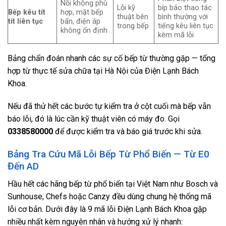
Nồi không phù
Lỗi kỹ
bíp báo thao tác
Bếp kêu tít
hợp, mặt bếp
thuật bên
bình thường với
tít liên tục
bẩn, điện áp
trong bếp
tiếng kêu liên tục
không ổn định
kèm mã lỗi
Bảng chẩn đoán nhanh các sự cố bếp từ thường gặp — tổng
hợp từ thực tế sửa chữa tại Hà Nội của Điện Lạnh Bách
Khoa.
Nếu đã thử hết các bước tự kiểm tra ở cột cuối mà bếp vẫn
báo lỗi, đó là lúc cần kỹ thuật viên có máy đo. Gọi
0338580000
để được kiểm tra và báo giá trước khi sửa.
Bảng Tra Cứu Mã Lỗi Bếp Từ Phổ Biến — Từ E0
Đến AD
Hầu hết các hãng bếp từ phổ biến tại Việt Nam như Bosch và
Sunhouse, Chefs hoặc Canzy đều dùng chung hệ thống mã
lỗi cơ bản. Dưới đây là 9 mã lỗi Điện Lạnh Bách Khoa gặp
nhiều nhất kèm nguyên nhân và hướng xử lý nhanh: