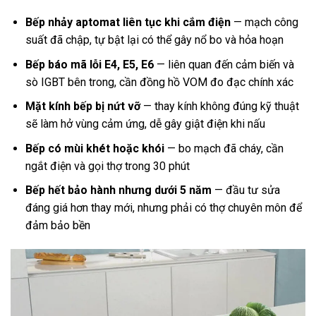
Bếp nhảy aptomat liên tục khi cắm điện
— mạch công
suất đã chập, tự bật lại có thể gây nổ bo và hỏa hoạn
Bếp báo mã lỗi E4, E5, E6
— liên quan đến cảm biến và
sò IGBT bên trong, cần đồng hồ VOM đo đạc chính xác
Mặt kính bếp bị nứt vỡ
— thay kính không đúng kỹ thuật
sẽ làm hở vùng cảm ứng, dễ gây giật điện khi nấu
Bếp có mùi khét hoặc khói
— bo mạch đã cháy, cần
ngắt điện và gọi thợ trong 30 phút
Bếp hết bảo hành nhưng dưới 5 năm
— đầu tư sửa
đáng giá hơn thay mới, nhưng phải có thợ chuyên môn để
đảm bảo bền