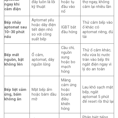
đây luôn là lỗi
hoặc tụ
thợ ngay, không
ngay khi
kỹ thuật
đầu vào
cắm lại nhiều lần
cắm điện
nổ
Aptomat yếu
Bếp nhảy
Thử cắm bếp vào
hoặc dây điện
aptomat sau
IGBT bắt
ổ khác có
tiết diện nhỏ
10–30 phút
đầu hỏng
aptomat riêng, đủ
so với công
nấu
tải
suất bếp
Cầu chì,
Thử ổ cắm khác;
nguồn
Bếp mất
Ổ cắm,
nếu vừa bị nước
xung
nguồn, bật
aptomat, dây
tràn vào bếp thì
hoặc bo
không lên
nguồn lỏng
ngắt điện ngay vì
mạch
lý do an toàn
hỏng
Màng
cảm ứng
Lau khô sạch mặt
Bếp liệt cảm
Mặt bếp ẩm
hoặc
bếp, ngắt
ứng, bấm
hoặc bám dầu
board
aptomat 5 phút
không ăn
mỡ
điều
để reset rồi thử lại
khiển
hỏng
Phân biệt tiếng