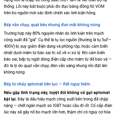
thống. Lỗi này bắt buộc phải đo đạc bằng đồng hồ VOM
trên bo nguồn mới xác định chính xác linh kiện hỏng.
Bếp vẫn chạy, quạt kêu nhưng đun mãi không nóng
Trường hợp này 80% nguyên nhân do linh kiện trên mạch
công suất đã “già”. Cụ thể là tụ lọc nguồn (thường là tụ 5uF–
400V) bị suy giảm điện dung và phồng rộp, hoặc cảm biến
nhiệt dưới mâm từ báo sai trị số về vi xử lý. Khi cảm biến
báo sai, bếp tự ngắt dòng điện cấp cho mâm từ để bảo vệ —
đó là lý do quạt vẫn chạy, đèn vẫn sáng nhưng nồi đặt lên
không nóng.
Bếp từ nhảy aptomat liên tục — Rất nguy hiểm
Nếu gặp tình trạng này, tuyệt đối không cố gạt aptomat
bật lại.
Đây là dấu hiệu mạch công suất bên trong đã chập
nặng — chết ngắn mạch sò IGBT hoặc cầu đi-ốt. Cố cấp điện
lúc này sẽ gây nổ bo mạch lớn hơn, thậm chí có nguy cơ hỏa