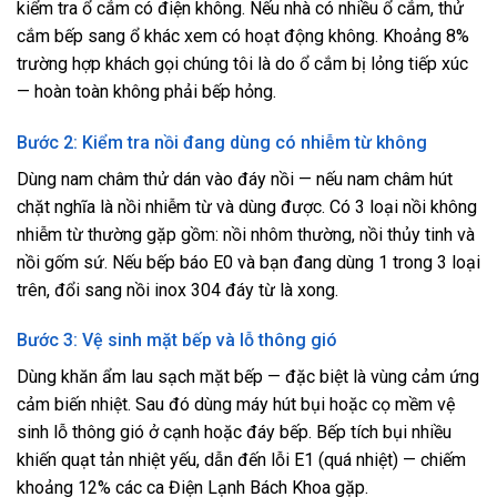
kiểm tra ổ cắm có điện không. Nếu nhà có nhiều ổ cắm, thử
cắm bếp sang ổ khác xem có hoạt động không. Khoảng 8%
trường hợp khách gọi chúng tôi là do ổ cắm bị lỏng tiếp xúc
— hoàn toàn không phải bếp hỏng.
Bước 2: Kiểm tra nồi đang dùng có nhiễm từ không
Dùng nam châm thử dán vào đáy nồi — nếu nam châm hút
chặt nghĩa là nồi nhiễm từ và dùng được. Có 3 loại nồi không
nhiễm từ thường gặp gồm: nồi nhôm thường, nồi thủy tinh và
nồi gốm sứ. Nếu bếp báo E0 và bạn đang dùng 1 trong 3 loại
trên, đổi sang nồi inox 304 đáy từ là xong.
Bước 3: Vệ sinh mặt bếp và lỗ thông gió
Dùng khăn ẩm lau sạch mặt bếp — đặc biệt là vùng cảm ứng
cảm biến nhiệt. Sau đó dùng máy hút bụi hoặc cọ mềm vệ
sinh lỗ thông gió ở cạnh hoặc đáy bếp. Bếp tích bụi nhiều
khiến quạt tản nhiệt yếu, dẫn đến lỗi E1 (quá nhiệt) — chiếm
khoảng 12% các ca Điện Lạnh Bách Khoa gặp.