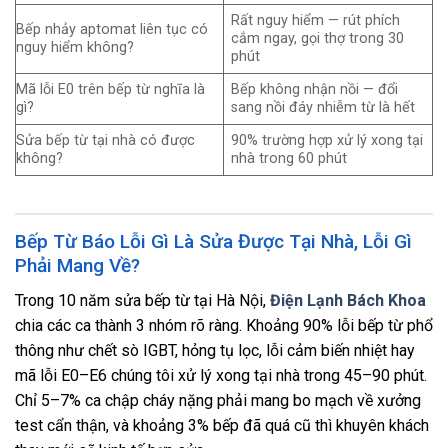
Rất nguy hiểm — rút phích
Bếp nhảy aptomat liên tục có
cắm ngay, gọi thợ trong 30
nguy hiểm không?
phút
Mã lỗi E0 trên bếp từ nghĩa là
Bếp không nhận nồi — đổi
gì?
sang nồi đáy nhiễm từ là hết
Sửa bếp từ tại nhà có được
90% trường hợp xử lý xong tại
không?
nhà trong 60 phút
Bếp Từ Báo Lỗi Gì Là Sửa Được Tại Nhà, Lỗi Gì
Phải Mang Về?
Trong 10 năm sửa bếp từ tại Hà Nội,
Điện Lạnh Bách Khoa
chia các ca thành 3 nhóm rõ ràng. Khoảng 90% lỗi bếp từ phổ
thông như chết sò IGBT, hỏng tụ lọc, lỗi cảm biến nhiệt hay
mã lỗi E0–E6 chúng tôi xử lý xong tại nhà trong 45–90 phút.
Chỉ 5–7% ca chập cháy nặng phải mang bo mạch về xưởng
test cẩn thận, và khoảng 3% bếp đã quá cũ thì khuyên khách