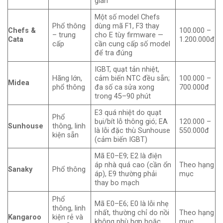
gian
Một số model Chefs
Phổ thông
dùng mã F1, F3 thay
Chefs &
100.000 –
– trung
cho E tùy firmware —
Cata
1.200.000đ
cấp
cần cung cấp số model
để tra đúng
IGBT, quạt tản nhiệt,
Hãng lớn,
cảm biến NTC đều sẵn;
100.000 –
Midea
phổ thông
đa số ca sửa xong
700.000đ
trong 45–90 phút
E3 quá nhiệt do quạt
Phổ
bụi/bít lỗ thông gió; EA
120.000 –
Sunhouse
thông, linh
là lỗi đặc thù Sunhouse
550.000đ
kiện sẵn
(cảm biến IGBT)
Mã E0–E9; E2 là điện
áp nhà quá cao (cần ổn
Theo hạng
Sanaky
Phổ thông
áp), E9 thường phải
mục
thay bo mạch
Phổ
Mã E0–E6; E0 là lỗi nhẹ
thông, linh
nhất, thường chỉ do nồi
Theo hạng
Kangaroo
kiện rẻ và
không phù hợp hoặc
mục