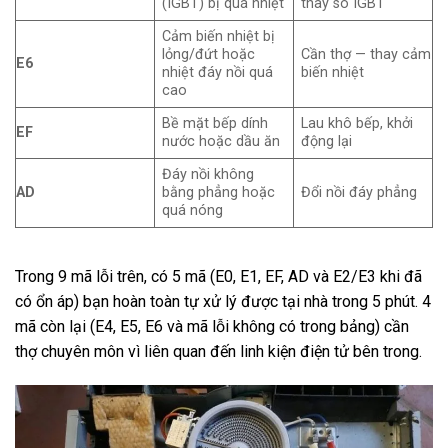
(IGBT) bị quá nhiệt
thay sò IGBT
Cảm biến nhiệt bị
lỏng/đứt hoặc
Cần thợ — thay cảm
E6
nhiệt đáy nồi quá
biến nhiệt
cao
Bề mặt bếp dính
Lau khô bếp, khởi
EF
nước hoặc dầu ăn
động lại
Đáy nồi không
AD
bằng phẳng hoặc
Đổi nồi đáy phẳng
quá nóng
Trong 9 mã lỗi trên, có 5 mã (E0, E1, EF, AD và E2/E3 khi đã
có ổn áp) bạn hoàn toàn tự xử lý được tại nhà trong 5 phút. 4
mã còn lại (E4, E5, E6 và mã lỗi không có trong bảng) cần
thợ chuyên môn vì liên quan đến linh kiện điện tử bên trong.