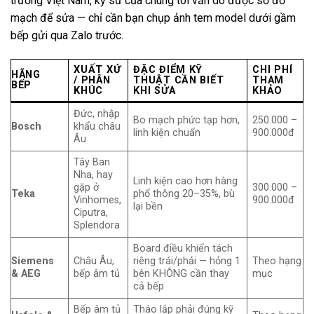
trường Việt Nam, kỹ sư của chúng tôi vẫn dò được sơ đồ
mạch để sửa — chỉ cần bạn chụp ảnh tem model dưới gầm
bếp gửi qua Zalo trước.
XUẤT XỨ
ĐẶC ĐIỂM KỸ
CHI PHÍ
HÃNG
/ PHÂN
THUẬT CẦN BIẾT
THAM
BẾP
KHÚC
KHI SỬA
KHẢO
Đức, nhập
Bo mạch phức tạp hơn,
250.000 –
Bosch
khẩu châu
linh kiện chuẩn
900.000đ
Âu
Tây Ban
Nha, hay
Linh kiện cao hơn hàng
gặp ở
300.000 –
Teka
phổ thông 20–35%, bù
Vinhomes,
900.000đ
lại bền
Ciputra,
Splendora
Board điều khiển tách
Siemens
Châu Âu,
riêng trái/phải — hỏng 1
Theo hạng
& AEG
bếp âm tủ
bên KHÔNG cần thay
mục
cả bếp
Bếp âm tủ
Tháo lắp phải đúng kỹ