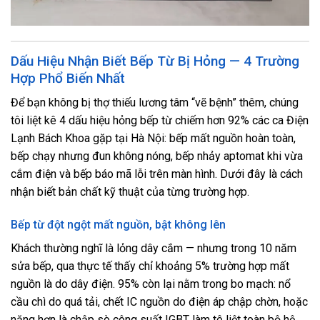
Dấu Hiệu Nhận Biết Bếp Từ Bị Hỏng — 4 Trường
Hợp Phổ Biến Nhất
Để bạn không bị thợ thiếu lương tâm “vẽ bệnh” thêm, chúng
tôi liệt kê 4 dấu hiệu hỏng bếp từ chiếm hơn 92% các ca Điện
Lạnh Bách Khoa gặp tại Hà Nội: bếp mất nguồn hoàn toàn,
bếp chạy nhưng đun không nóng, bếp nhảy aptomat khi vừa
cắm điện và bếp báo mã lỗi trên màn hình. Dưới đây là cách
nhận biết bản chất kỹ thuật của từng trường hợp.
Bếp từ đột ngột mất nguồn, bật không lên
Khách thường nghĩ là lỏng dây cắm — nhưng trong 10 năm
sửa bếp, qua thực tế thấy chỉ khoảng 5% trường hợp mất
nguồn là do dây điện. 95% còn lại nằm trong bo mạch: nổ
cầu chì do quá tải, chết IC nguồn do điện áp chập chờn, hoặc
nặng hơn là chập sò công suất IGBT làm tê liệt toàn bộ hệ