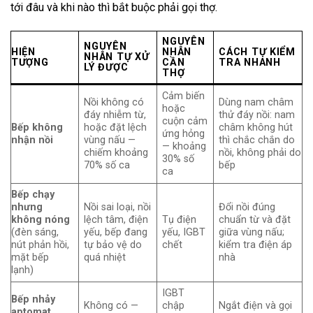
tới đâu và khi nào thì bắt buộc phải gọi thợ.
NGUYÊN
NGUYÊN
HIỆN
NHÂN
CÁCH TỰ KIỂM
NHÂN TỰ XỬ
TƯỢNG
CẦN
TRA NHANH
LÝ ĐƯỢC
THỢ
Cảm biến
Nồi không có
Dùng nam châm
hoặc
đáy nhiễm từ,
thử đáy nồi: nam
cuộn cảm
Bếp không
hoặc đặt lệch
châm không hút
ứng hỏng
nhận nồi
vùng nấu —
thì chắc chắn do
— khoảng
chiếm khoảng
nồi, không phải do
30% số
70% số ca
bếp
ca
Bếp chạy
nhưng
Nồi sai loại, nồi
Đổi nồi đúng
không nóng
lệch tâm, điện
Tụ điện
chuẩn từ và đặt
(đèn sáng,
yếu, bếp đang
yếu, IGBT
giữa vùng nấu;
nút phản hồi,
tự bảo vệ do
chết
kiểm tra điện áp
mặt bếp
quá nhiệt
nhà
lạnh)
IGBT
Bếp nhảy
Không có —
chập
Ngắt điện và gọi
aptomat