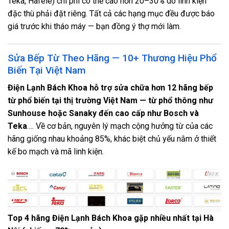
Teka, Hafele) chi phí có thể cao hơn 20–30% do linh kiện
đặc thù phải đặt riêng. Tất cả các hạng mục đều được báo
giá trước khi tháo máy — bạn đồng ý thợ mới làm.
Sửa Bếp Từ Theo Hãng — 10+ Thương Hiệu Phổ
Biến Tại Việt Nam
Điện Lạnh Bách Khoa hỗ trợ sửa chữa hơn 12 hãng bếp
từ phổ biến tại thị trường Việt Nam — từ phổ thông như
Sunhouse hoặc Sanaky đến cao cấp như Bosch và
Teka
…. Về cơ bản, nguyên lý mạch cộng hưởng từ của các
hãng giống nhau khoảng 85%, khác biệt chủ yếu nằm ở thiết
kế bo mạch và mã linh kiện.
Top 4 hãng Điện Lạnh Bách Khoa gặp nhiều nhất tại Hà