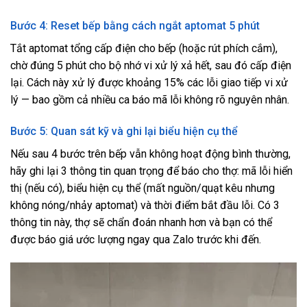
Bước 4: Reset bếp bằng cách ngắt aptomat 5 phút
Tắt aptomat tổng cấp điện cho bếp (hoặc rút phích cắm),
chờ đúng 5 phút cho bộ nhớ vi xử lý xả hết, sau đó cấp điện
lại. Cách này xử lý được khoảng 15% các lỗi giao tiếp vi xử
lý — bao gồm cả nhiều ca báo mã lỗi không rõ nguyên nhân.
Bước 5: Quan sát kỹ và ghi lại biểu hiện cụ thể
Nếu sau 4 bước trên bếp vẫn không hoạt động bình thường,
hãy ghi lại 3 thông tin quan trọng để báo cho thợ: mã lỗi hiển
thị (nếu có), biểu hiện cụ thể (mất nguồn/quạt kêu nhưng
không nóng/nhảy aptomat) và thời điểm bắt đầu lỗi. Có 3
thông tin này, thợ sẽ chẩn đoán nhanh hơn và bạn có thể
được báo giá ước lượng ngay qua Zalo trước khi đến.