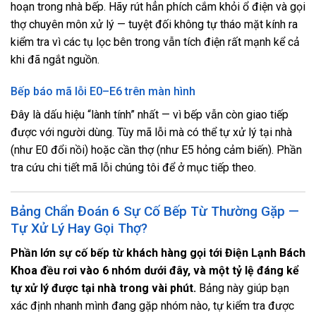
hoạn trong nhà bếp. Hãy rút hẳn phích cắm khỏi ổ điện và gọi
thợ chuyên môn xử lý — tuyệt đối không tự tháo mặt kính ra
kiểm tra vì các tụ lọc bên trong vẫn tích điện rất mạnh kể cả
khi đã ngắt nguồn.
Bếp báo mã lỗi E0–E6 trên màn hình
Đây là dấu hiệu “lành tính” nhất — vì bếp vẫn còn giao tiếp
được với người dùng. Tùy mã lỗi mà có thể tự xử lý tại nhà
(như E0 đổi nồi) hoặc cần thợ (như E5 hỏng cảm biến). Phần
tra cứu chi tiết mã lỗi chúng tôi để ở mục tiếp theo.
Bảng Chẩn Đoán 6 Sự Cố Bếp Từ Thường Gặp —
Tự Xử Lý Hay Gọi Thợ?
Phần lớn sự cố bếp từ khách hàng gọi tới Điện Lạnh Bách
Khoa đều rơi vào 6 nhóm dưới đây, và một tỷ lệ đáng kể
tự xử lý được tại nhà trong vài phút.
Bảng này giúp bạn
xác định nhanh mình đang gặp nhóm nào, tự kiểm tra được