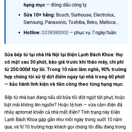
hạng mục
— đóng dấu công ty.
Sửa 10+ hãng:
Bosch, Sunhouse, Electrolux,
Samsung, Panasonic, Toshiba, Beko, Malloca…
Hotline:
0338580000
— phục vụ 7 ngày/tuần.
Sửa bếp từ tại nhà Hà Nội tại Điện Lạnh Bách Khoa: thợ
có mặt sau 30 phút, báo giá trước khi tháo máy, chi phí
từ 250.000đ tùy lỗi. Trong 10 năm làm nghề, 90% trường
hợp chúng tôi xử lý dứt điểm ngay tại nhà trong 60 phút
— bảo hành linh kiện và tiền công theo từng hạng mục.
Bếp từ nhà bạn đang nấu dở bữa tối đột ngột tắt phụt, hoặc
bật mãi không lên nguồn? Hoặc tệ hơn — vừa cắm điện đã
nhảy aptomat khiến cả nhà mất điện? Tình trạng này Điện
Lạnh Bách Khoa gặp gần như mỗi ngày trong suốt 10 năm
qua, và 9/10 trường hợp khách gọi chúng tôi đều đang trong