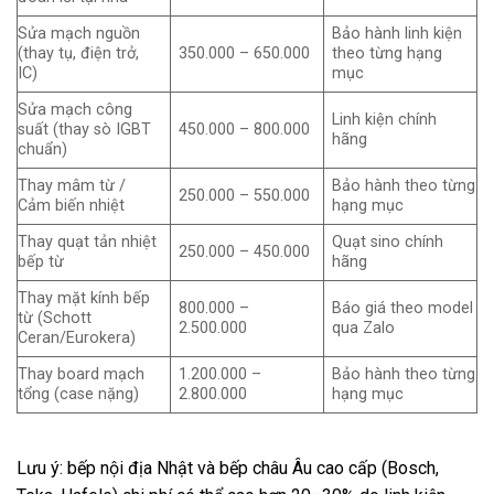
Sửa mạch nguồn
Bảo hành linh kiện
(thay tụ, điện trở,
350.000 – 650.000
theo từng hạng
IC)
mục
Sửa mạch công
Linh kiện chính
suất (thay sò IGBT
450.000 – 800.000
hãng
chuẩn)
Thay mâm từ /
Bảo hành theo từng
250.000 – 550.000
Cảm biến nhiệt
hạng mục
Thay quạt tản nhiệt
Quạt sino chính
250.000 – 450.000
bếp từ
hãng
Thay mặt kính bếp
800.000 –
Báo giá theo model
từ (Schott
2.500.000
qua Zalo
Ceran/Eurokera)
Thay board mạch
1.200.000 –
Bảo hành theo từng
tổng (case nặng)
2.800.000
hạng mục
Lưu ý: bếp nội địa Nhật và bếp châu Âu cao cấp (Bosch,