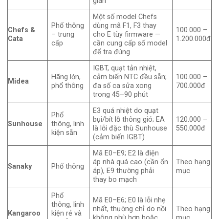
gian
Một số model Chefs
Phổ thông
dùng mã F1, F3 thay
Chefs &
100.000 –
– trung
cho E tùy firmware —
Cata
1.200.000đ
cấp
cần cung cấp số model
để tra đúng
IGBT, quạt tản nhiệt,
Hãng lớn,
cảm biến NTC đều sẵn;
100.000 –
Midea
phổ thông
đa số ca sửa xong
700.000đ
trong 45–90 phút
E3 quá nhiệt do quạt
Phổ
bụi/bít lỗ thông gió; EA
120.000 –
Sunhouse
thông, linh
là lỗi đặc thù Sunhouse
550.000đ
kiện sẵn
(cảm biến IGBT)
Mã E0–E9; E2 là điện
áp nhà quá cao (cần ổn
Theo hạng
Sanaky
Phổ thông
áp), E9 thường phải
mục
thay bo mạch
Phổ
Mã E0–E6; E0 là lỗi nhẹ
thông, linh
nhất, thường chỉ do nồi
Theo hạng
Kangaroo
kiện rẻ và
không phù hợp hoặc
mục