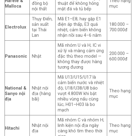
Hafele &
Theo hạng
đồng bộ
thuật để không hỏng
Malloca
mục
nội thất
mặt đá và tủ bếp
Thụy Điển,
Mã E1–E8; hay gặp E1
sản xuất
điện áp thấp, E3 quá
180.000 –
Electrolux
tại Thái
nhiệt, cảm biến không
700.000đ
Lan
nhận nồi sau 4–6 năm
Mã nhóm U và H; IC vi
xử lý và màng cảm ứng
200.000 –
Panasonic
Nhật
đặc thù theo model —
600.000đ
không thay được hàng
tương đương
Mã U13/U15/U17 là
cảm biến nước và nhiệt
National &
Nhật nội
độ; U18/U38/U8 báo
Theo hạng
Sanyo nội
địa (hàng
vượt 4.800W khi bật
mục
địa
bãi)
nhiều vùng nấu cùng
lúc; H01–H03 là bo
mạch
Mã nhóm C và nhóm H;
Nhật nội
linh kiện nội địa ngày
Theo hạng
Hitachi
địa
càng khó tìm theo thời
mục