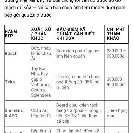
trường Việt Nam, kỹ sư của chúng tôi vẫn dò được sơ đồ
mạch để sửa — chỉ cần bạn chụp ảnh tem model dưới gầm
bếp gửi qua Zalo trước.
XUẤT XỨ
ĐẶC ĐIỂM KỸ
CHI PHÍ
HÃNG
/ PHÂN
THUẬT CẦN BIẾT
THAM
BẾP
KHÚC
KHI SỬA
KHẢO
Đức, nhập
Bo mạch phức tạp hơn,
250.000 –
Bosch
khẩu châu
linh kiện chuẩn
900.000đ
Âu
Tây Ban
Nha, hay
Linh kiện cao hơn hàng
gặp ở
300.000 –
Teka
phổ thông 20–35%, bù
Vinhomes,
900.000đ
lại bền
Ciputra,
Splendora
Board điều khiển tách
Siemens
Châu Âu,
riêng trái/phải — hỏng 1
Theo hạng
& AEG
bếp âm tủ
bên KHÔNG cần thay
mục
cả bếp
Bếp âm tủ
Tháo lắp phải đúng kỹ