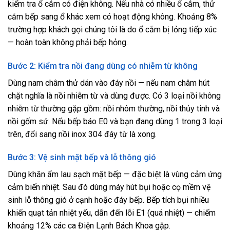
kiểm tra ổ cắm có điện không. Nếu nhà có nhiều ổ cắm, thử
cắm bếp sang ổ khác xem có hoạt động không. Khoảng 8%
trường hợp khách gọi chúng tôi là do ổ cắm bị lỏng tiếp xúc
— hoàn toàn không phải bếp hỏng.
Bước 2: Kiểm tra nồi đang dùng có nhiễm từ không
Dùng nam châm thử dán vào đáy nồi — nếu nam châm hút
chặt nghĩa là nồi nhiễm từ và dùng được. Có 3 loại nồi không
nhiễm từ thường gặp gồm: nồi nhôm thường, nồi thủy tinh và
nồi gốm sứ. Nếu bếp báo E0 và bạn đang dùng 1 trong 3 loại
trên, đổi sang nồi inox 304 đáy từ là xong.
Bước 3: Vệ sinh mặt bếp và lỗ thông gió
Dùng khăn ẩm lau sạch mặt bếp — đặc biệt là vùng cảm ứng
cảm biến nhiệt. Sau đó dùng máy hút bụi hoặc cọ mềm vệ
sinh lỗ thông gió ở cạnh hoặc đáy bếp. Bếp tích bụi nhiều
khiến quạt tản nhiệt yếu, dẫn đến lỗi E1 (quá nhiệt) — chiếm
khoảng 12% các ca Điện Lạnh Bách Khoa gặp.