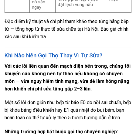
có sẵn
đặt lệch vùng nấu
ngay
Đặc điểm kỹ thuật và chi phí tham khảo theo từng hãng bếp
từ — tổng hợp từ thực tế sửa chữa tại Hà Nội. Báo giá chính
xác sau khi kiểm tra.
Khi Nào Nên Gọi Thợ Thay Vì Tự Sửa?
Với
các lỗi liên quan đến mạch điện bên trong, chúng tôi
khuyến cáo không nên tự tháo nếu không có chuyên
môn — vừa nguy hiểm tính mạng, vừa dễ làm hỏng nặng
hơn khiến chi phí sửa tăng gấp 2–3 lần.
Một số lỗi đơn giản như bếp từ báo E0 do nồi sai chuẩn, bếp
bị khóa bảng điều khiển hay E1 quá nhiệt do bụi bám, bạn
hoàn toàn có thể tự xử lý theo 5 bước hướng dẫn ở trên.
Những trường hợp bắt buộc gọi thợ chuyên nghiệp: