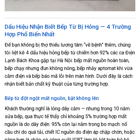
Dấu Hiệu Nhận Biết Bếp Từ Bị Hỏng — 4 Trường
Hợp Phổ Biến Nhất
Để bạn không bị thợ thiếu lương tâm “vẽ bệnh” thêm, chúng
tôi liệt kê 4 dấu hiệu hỏng bếp từ chiếm hơn 92% các ca Điện
Lạnh Bách Khoa gặp tại Hà Nội: bếp mất nguồn hoàn toàn,
bếp chạy nhưng đun không nóng, bếp nhảy aptomat khi vừa
cắm điện và bếp báo mã lỗi trên màn hình. Dưới đây là cách
nhận biết bản chất kỹ thuật của từng trường hợp.
Bếp từ đột ngột mất nguồn, bật không lên
Khách thường nghĩ là lỏng dây cắm — nhưng trong 10 năm
sửa bếp, qua thực tế thấy chỉ khoảng 5% trường hợp mất
nguồn là do dây điện. 95% còn lại nằm trong bo mạch: nổ
cầu chì do quá tải, chết IC nguồn do điện áp chập chờn, hoặc
nặng hơn là chập sò công suất IGBT làm tê liệt toàn bộ hệ