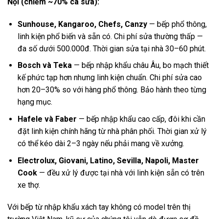
Nội (chiếm ~70% ca sửa):
Sunhouse, Kangaroo, Chefs, Canzy
— bếp phổ thông,
linh kiện phổ biến và sẵn có. Chi phí sửa thường thấp —
đa số dưới 500.000đ. Thời gian sửa tại nhà 30–60 phút.
Bosch và Teka
— bếp nhập khẩu châu Âu, bo mạch thiết
kế phức tạp hơn nhưng linh kiện chuẩn. Chi phí sửa cao
hơn 20–30% so với hàng phổ thông. Bảo hành theo từng
hạng mục.
Hafele và Faber
— bếp nhập khẩu cao cấp, đôi khi cần
đặt linh kiện chính hãng từ nhà phân phối. Thời gian xử lý
có thể kéo dài 2–3 ngày nếu phải mang về xưởng.
Electrolux, Giovani, Latino, Sevilla, Napoli, Master
Cook
— đều xử lý được tại nhà với linh kiện sẵn có trên
xe thợ.
Với bếp từ nhập khẩu xách tay không có model trên thị