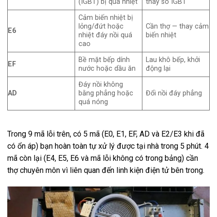
(IGBT) bị quá nhiệt
thay sò IGBT
Cảm biến nhiệt bị
lỏng/đứt hoặc
Cần thợ — thay cảm
E6
nhiệt đáy nồi quá
biến nhiệt
cao
Bề mặt bếp dính
Lau khô bếp, khởi
EF
nước hoặc dầu ăn
động lại
Đáy nồi không
AD
bằng phẳng hoặc
Đổi nồi đáy phẳng
quá nóng
Trong 9 mã lỗi trên, có 5 mã (E0, E1, EF, AD và E2/E3 khi đã
có ổn áp) bạn hoàn toàn tự xử lý được tại nhà trong 5 phút. 4
mã còn lại (E4, E5, E6 và mã lỗi không có trong bảng) cần
thợ chuyên môn vì liên quan đến linh kiện điện tử bên trong.