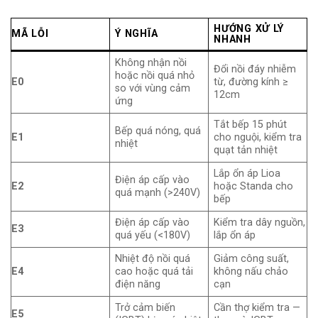
HƯỚNG XỬ LÝ
MÃ LỖI
Ý NGHĨA
NHANH
Không nhận nồi
Đổi nồi đáy nhiễm
hoặc nồi quá nhỏ
E0
từ, đường kính ≥
so với vùng cảm
12cm
ứng
Tắt bếp 15 phút
Bếp quá nóng, quá
E1
cho nguội, kiểm tra
nhiệt
quạt tản nhiệt
Lắp ổn áp Lioa
Điện áp cấp vào
E2
hoặc Standa cho
quá mạnh (>240V)
bếp
Điện áp cấp vào
Kiểm tra dây nguồn,
E3
quá yếu (<180V)
lắp ổn áp
Nhiệt độ nồi quá
Giảm công suất,
E4
cao hoặc quá tải
không nấu chảo
điện năng
cạn
Trở cảm biến
Cần thợ kiểm tra —
E5