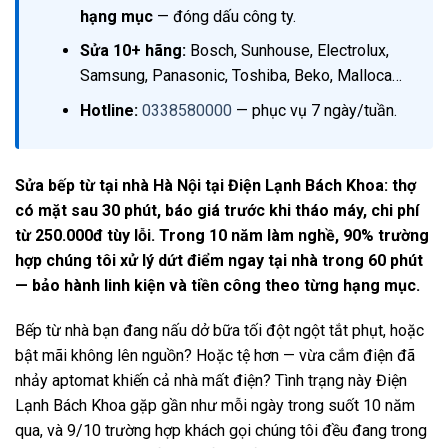
hạng mục
— đóng dấu công ty.
Sửa 10+ hãng:
Bosch, Sunhouse, Electrolux,
Samsung, Panasonic, Toshiba, Beko, Malloca…
Hotline:
0338580000
— phục vụ 7 ngày/tuần.
Sửa bếp từ tại nhà Hà Nội tại Điện Lạnh Bách Khoa: thợ
có mặt sau 30 phút, báo giá trước khi tháo máy, chi phí
từ 250.000đ tùy lỗi. Trong 10 năm làm nghề, 90% trường
hợp chúng tôi xử lý dứt điểm ngay tại nhà trong 60 phút
— bảo hành linh kiện và tiền công theo từng hạng mục.
Bếp từ nhà bạn đang nấu dở bữa tối đột ngột tắt phụt, hoặc
bật mãi không lên nguồn? Hoặc tệ hơn — vừa cắm điện đã
nhảy aptomat khiến cả nhà mất điện? Tình trạng này Điện
Lạnh Bách Khoa gặp gần như mỗi ngày trong suốt 10 năm
qua, và 9/10 trường hợp khách gọi chúng tôi đều đang trong