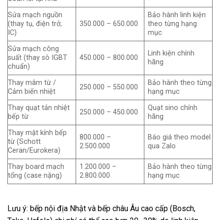
Sửa mạch nguồn
Bảo hành linh kiện
(thay tụ, điện trở,
350.000 – 650.000
theo từng hạng
IC)
mục
Sửa mạch công
Linh kiện chính
suất (thay sò IGBT
450.000 – 800.000
hãng
chuẩn)
Thay mâm từ /
Bảo hành theo từng
250.000 – 550.000
Cảm biến nhiệt
hạng mục
Thay quạt tản nhiệt
Quạt sino chính
250.000 – 450.000
bếp từ
hãng
Thay mặt kính bếp
800.000 –
Báo giá theo model
từ (Schott
2.500.000
qua Zalo
Ceran/Eurokera)
Thay board mạch
1.200.000 –
Bảo hành theo từng
tổng (case nặng)
2.800.000
hạng mục
Lưu ý: bếp nội địa Nhật và bếp châu Âu cao cấp (Bosch,