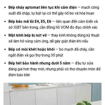
Bếp nhảy aptomat liên tục khi cắm điện
— mạch công
suất đã chập, tự bật lại có thể gây nổ bo và hỏa hoạn
Bếp báo mã lỗi E4, E5, E6
— liên quan đến cảm biến và
sò IGBT bên trong, cần đồng hồ VOM đo đạc chính xác
Mặt kính bếp bị nứt vỡ
— thay kính không đúng kỹ thuật
sẽ làm hở vùng cảm ứng, dễ gây giật điện khi nấu
Bếp có mùi khét hoặc khói
— bo mạch đã cháy, cần
ngắt điện và gọi thợ trong 30 phút
Bếp hết bảo hành nhưng dưới 5 năm
— đầu tư sửa
đáng giá hơn thay mới, nhưng phải có thợ chuyên môn để
đảm bảo bền