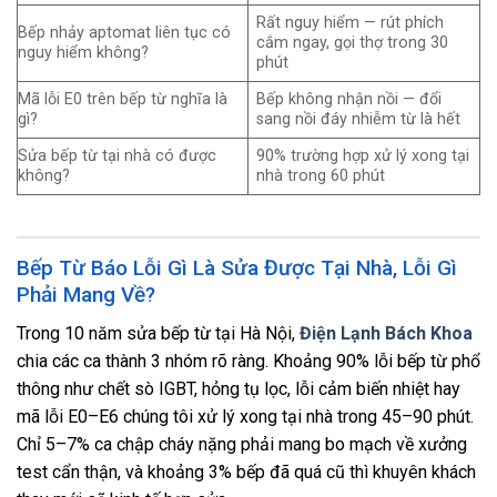
Rất nguy hiểm — rút phích
Bếp nhảy aptomat liên tục có
cắm ngay, gọi thợ trong 30
nguy hiểm không?
phút
Mã lỗi E0 trên bếp từ nghĩa là
Bếp không nhận nồi — đổi
gì?
sang nồi đáy nhiễm từ là hết
Sửa bếp từ tại nhà có được
90% trường hợp xử lý xong tại
không?
nhà trong 60 phút
Bếp Từ Báo Lỗi Gì Là Sửa Được Tại Nhà, Lỗi Gì
Phải Mang Về?
Trong 10 năm sửa bếp từ tại Hà Nội,
Điện Lạnh Bách Khoa
chia các ca thành 3 nhóm rõ ràng. Khoảng 90% lỗi bếp từ phổ
thông như chết sò IGBT, hỏng tụ lọc, lỗi cảm biến nhiệt hay
mã lỗi E0–E6 chúng tôi xử lý xong tại nhà trong 45–90 phút.
Chỉ 5–7% ca chập cháy nặng phải mang bo mạch về xưởng
test cẩn thận, và khoảng 3% bếp đã quá cũ thì khuyên khách