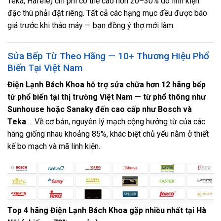
Teka, Hafele) chi phí có thể cao hơn 20–30% do linh kiện
đặc thù phải đặt riêng. Tất cả các hạng mục đều được báo
giá trước khi tháo máy — bạn đồng ý thợ mới làm.
Sửa Bếp Từ Theo Hãng — 10+ Thương Hiệu Phổ
Biến Tại Việt Nam
Điện Lạnh Bách Khoa hỗ trợ sửa chữa hơn 12 hãng bếp
từ phổ biến tại thị trường Việt Nam — từ phổ thông như
Sunhouse hoặc Sanaky đến cao cấp như Bosch và
Teka
…. Về cơ bản, nguyên lý mạch cộng hưởng từ của các
hãng giống nhau khoảng 85%, khác biệt chủ yếu nằm ở thiết
kế bo mạch và mã linh kiện.
Top 4 hãng Điện Lạnh Bách Khoa gặp nhiều nhất tại Hà