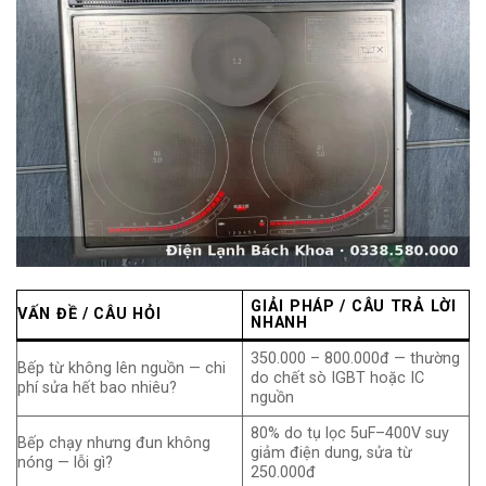
GIẢI PHÁP / CÂU TRẢ LỜI
VẤN ĐỀ / CÂU HỎI
NHANH
350.000 – 800.000đ — thường
Bếp từ không lên nguồn — chi
do chết sò IGBT hoặc IC
phí sửa hết bao nhiêu?
nguồn
80% do tụ lọc 5uF–400V suy
Bếp chạy nhưng đun không
giảm điện dung, sửa từ
nóng — lỗi gì?
250.000đ