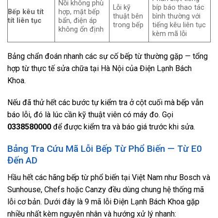
Nồi không phù
Lỗi kỹ
bíp báo thao tác
Bếp kêu tít
hợp, mặt bếp
thuật bên
bình thường với
tít liên tục
bẩn, điện áp
trong bếp
tiếng kêu liên tục
không ổn định
kèm mã lỗi
Bảng chẩn đoán nhanh các sự cố bếp từ thường gặp — tổng
hợp từ thực tế sửa chữa tại Hà Nội của Điện Lạnh Bách
Khoa.
Nếu đã thử hết các bước tự kiểm tra ở cột cuối mà bếp vẫn
báo lỗi, đó là lúc cần kỹ thuật viên có máy đo. Gọi
0338580000
để được kiểm tra và báo giá trước khi sửa.
Bảng Tra Cứu Mã Lỗi Bếp Từ Phổ Biến — Từ E0
Đến AD
Hầu hết các hãng bếp từ phổ biến tại Việt Nam như Bosch và
Sunhouse, Chefs hoặc Canzy đều dùng chung hệ thống mã
lỗi cơ bản. Dưới đây là 9 mã lỗi Điện Lạnh Bách Khoa gặp
nhiều nhất kèm nguyên nhân và hướng xử lý nhanh: