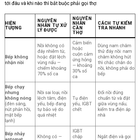
tới đâu và khi nào thì bắt buộc phải gọi thợ.
NGUYÊN
NGUYÊN
HIỆN
NHÂN
CÁCH TỰ KIỂM
NHÂN TỰ XỬ
TƯỢNG
CẦN
TRA NHANH
LÝ ĐƯỢC
THỢ
Cảm biến
Nồi không có
Dùng nam châm
hoặc
đáy nhiễm từ,
thử đáy nồi: nam
cuộn cảm
Bếp không
hoặc đặt lệch
châm không hút
ứng hỏng
nhận nồi
vùng nấu —
thì chắc chắn do
— khoảng
chiếm khoảng
nồi, không phải do
30% số
70% số ca
bếp
ca
Bếp chạy
nhưng
Nồi sai loại, nồi
Đổi nồi đúng
không nóng
lệch tâm, điện
Tụ điện
chuẩn từ và đặt
(đèn sáng,
yếu, bếp đang
yếu, IGBT
giữa vùng nấu;
nút phản hồi,
tự bảo vệ do
chết
kiểm tra điện áp
mặt bếp
quá nhiệt
nhà
lạnh)
IGBT
Bếp nhảy
Không có —
chập
Ngắt điện và gọi
aptomat