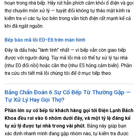
hoạn trong nhà bếp. Hãy rút hẳn phích cắm khỏi ổ điện và gọi
thợ chuyên môn xử lý — tuyệt đối không tự tháo mặt kính ra
kiểm tra vì các tụ lọc bên trong vẫn tích điện rất mạnh kể cả
khi đã ngắt nguồn.
Bếp báo mã lỗi E0–E6 trên màn hình
Đây là dấu hiệu “lành tính” nhất — vì bếp vẫn còn giao tiếp
được với người dùng. Tùy mã lỗi mà có thể tự xử lý tại nhà
(như E0 đổi nồi) hoặc cần thợ (như E5 hỏng cảm biến). Phần
tra cứu chi tiết mã lỗi chúng tôi để ở mục tiếp theo.
Bảng Chẩn Đoán 6 Sự Cố Bếp Từ Thường Gặp —
Tự Xử Lý Hay Gọi Thợ?
Phần lớn sự cố bếp từ khách hàng gọi tới Điện Lạnh Bách
Khoa đều rơi vào 6 nhóm dưới đây, và một tỷ lệ đáng kể
tự xử lý được tại nhà trong vài phút.
Bảng này giúp bạn
xác định nhanh mình đang gặp nhóm nào, tự kiểm tra được