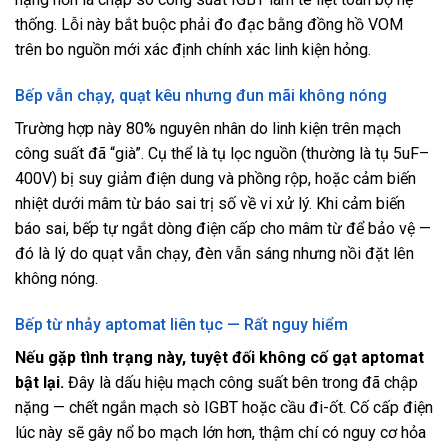
thống. Lỗi này bắt buộc phải đo đạc bằng đồng hồ VOM
trên bo nguồn mới xác định chính xác linh kiện hỏng.
Bếp vẫn chạy, quạt kêu nhưng đun mãi không nóng
Trường hợp này 80% nguyên nhân do linh kiện trên mạch
công suất đã “già”. Cụ thể là tụ lọc nguồn (thường là tụ 5uF–
400V) bị suy giảm điện dung và phồng rộp, hoặc cảm biến
nhiệt dưới mâm từ báo sai trị số về vi xử lý. Khi cảm biến
báo sai, bếp tự ngắt dòng điện cấp cho mâm từ để bảo vệ —
đó là lý do quạt vẫn chạy, đèn vẫn sáng nhưng nồi đặt lên
không nóng.
Bếp từ nhảy aptomat liên tục — Rất nguy hiểm
Nếu gặp tình trạng này, tuyệt đối không cố gạt aptomat
bật lại.
Đây là dấu hiệu mạch công suất bên trong đã chập
nặng — chết ngắn mạch sò IGBT hoặc cầu đi-ốt. Cố cấp điện
lúc này sẽ gây nổ bo mạch lớn hơn, thậm chí có nguy cơ hỏa