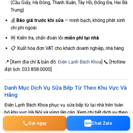
(Cầu Giấy, Hà Đông, Thanh Xuân, Tây Hồ, Đống Đa, Hai Bà
Trưng)
💰
Báo giá trước khi sửa
— minh bạch, không phát sinh
chi phí ngoài
🆓 Kiểm tra, chẩn đoán lỗi
miễn phí tại nhà
📋 Xuất hóa đơn VAT cho khách doanh nghiệp, nhà hàng
📍 [Xem địa chỉ & bản đồ:
Điện Lạnh Bách Khoa
] 📞 [Hotline
đặt lịch: 033.858.0000]
Danh Mục Dịch Vụ Sửa Bếp Từ Theo Khu Vực Và
Hãng
Điện Lạnh Bách Khoa phục vụ sửa bếp từ tại nhà trên toàn
bộ khu vực Hà Nội và vùng lân cận. Xem chi tiết dịch vụ theo
đúng khu vực, khu đô thị hoặc hãng bếp của bạn bên dưới.
Gọi ngay
Chat Zalo
Zalo