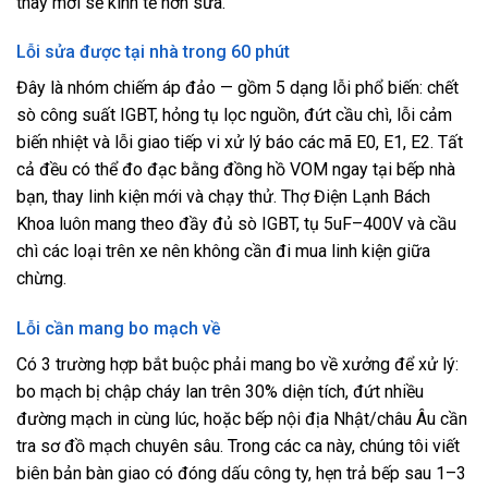
thay mới sẽ kinh tế hơn sửa.
Lỗi sửa được tại nhà trong 60 phút
Đây là nhóm chiếm áp đảo — gồm 5 dạng lỗi phổ biến: chết
sò công suất IGBT, hỏng tụ lọc nguồn, đứt cầu chì, lỗi cảm
biến nhiệt và lỗi giao tiếp vi xử lý báo các mã E0, E1, E2. Tất
cả đều có thể đo đạc bằng đồng hồ VOM ngay tại bếp nhà
bạn, thay linh kiện mới và chạy thử. Thợ Điện Lạnh Bách
Khoa luôn mang theo đầy đủ sò IGBT, tụ 5uF–400V và cầu
chì các loại trên xe nên không cần đi mua linh kiện giữa
chừng.
Lỗi cần mang bo mạch về
Có 3 trường hợp bắt buộc phải mang bo về xưởng để xử lý:
bo mạch bị chập cháy lan trên 30% diện tích, đứt nhiều
đường mạch in cùng lúc, hoặc bếp nội địa Nhật/châu Âu cần
tra sơ đồ mạch chuyên sâu. Trong các ca này, chúng tôi viết
biên bản bàn giao có đóng dấu công ty, hẹn trả bếp sau 1–3