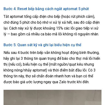
Bước 4: Reset bếp bằng cách ngắt aptomat 5 phút
Tắt aptomat tổng cấp điện cho bếp (hoặc rút phích cắm),
chờ đúng 5 phút cho bộ nhớ vi xử lý xả hết, sau đó cấp điện
lại. Cách này xử lý được khoảng 15% các lỗi giao tiếp vi xử
lý — bao gồm cả nhiều ca báo mã lỗi không rõ nguyên nhân.
Bước 5: Quan sát kỹ và ghi lại biểu hiện cụ thể
Nếu sau 4 bước trên bếp vẫn không hoạt động bình thường,
hãy ghi lại 3 thông tin quan trọng để báo cho thợ: mã lỗi hiển
thị (nếu có), biểu hiện cụ thể (mất nguồn/quạt kêu nhưng
không nóng/nhảy aptomat) và thời điểm bắt đầu lỗi. Có 3
thông tin này, thợ sẽ chẩn đoán nhanh hơn và bạn có thể
được báo giá ước lượng ngay qua Zalo trước khi đến.