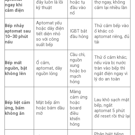
đây luôn là lỗi
hoặc tụ
thợ ngay, không
ngay khi
kỹ thuật
đầu vào
cắm lại nhiều lần
cắm điện
nổ
Aptomat yếu
Bếp nhảy
Thử cắm bếp vào
hoặc dây điện
aptomat sau
IGBT bắt
ổ khác có
tiết diện nhỏ
10–30 phút
đầu hỏng
aptomat riêng, đủ
so với công
nấu
tải
suất bếp
Cầu chì,
Thử ổ cắm khác;
nguồn
Bếp mất
Ổ cắm,
nếu vừa bị nước
xung
nguồn, bật
aptomat, dây
tràn vào bếp thì
hoặc bo
không lên
nguồn lỏng
ngắt điện ngay vì
mạch
lý do an toàn
hỏng
Màng
cảm ứng
Lau khô sạch mặt
Bếp liệt cảm
Mặt bếp ẩm
hoặc
bếp, ngắt
ứng, bấm
hoặc bám dầu
board
aptomat 5 phút
không ăn
mỡ
điều
để reset rồi thử lại
khiển
hỏng
Phân biệt tiếng