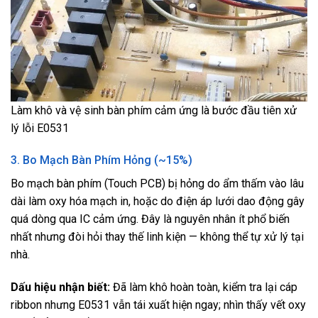
Làm khô và vệ sinh bàn phím cảm ứng là bước đầu tiên xử
lý lỗi E0531
3. Bo Mạch Bàn Phím Hỏng (~15%)
Bo mạch bàn phím (Touch PCB) bị hỏng do ẩm thấm vào lâu
dài làm oxy hóa mạch in, hoặc do điện áp lưới dao động gây
quá dòng qua IC cảm ứng. Đây là nguyên nhân ít phổ biến
nhất nhưng đòi hỏi thay thế linh kiện — không thể tự xử lý tại
nhà.
Dấu hiệu nhận biết:
Đã làm khô hoàn toàn, kiểm tra lại cáp
ribbon nhưng E0531 vẫn tái xuất hiện ngay; nhìn thấy vết oxy