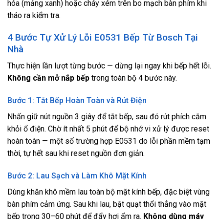
hóa (mảng xanh) hoặc cháy xém trên bo mạch bàn phím khi
tháo ra kiểm tra.
4 Bước Tự Xử Lý Lỗi E0531 Bếp Từ Bosch Tại
Nhà
Thực hiện lần lượt từng bước — dừng lại ngay khi bếp hết lỗi.
Không cần mở nắp bếp
trong toàn bộ 4 bước này.
Bước 1: Tắt Bếp Hoàn Toàn và Rút Điện
Nhấn giữ nút nguồn 3 giây để tắt bếp, sau đó rút phích cắm
khỏi ổ điện. Chờ ít nhất 5 phút để bộ nhớ vi xử lý được reset
hoàn toàn — một số trường hợp E0531 do lỗi phần mềm tạm
thời, tự hết sau khi reset nguồn đơn giản.
Bước 2: Lau Sạch và Làm Khô Mặt Kính
Dùng khăn khô mềm lau toàn bộ mặt kính bếp, đặc biệt vùng
bàn phím cảm ứng. Sau khi lau, bật quạt thổi thẳng vào mặt
bếp trong 30–60 phút để đẩy hơi ẩm ra.
Không dùng máy