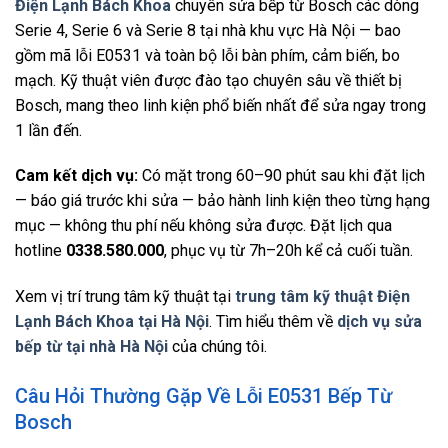
Điện Lạnh Bách Khoa
chuyên sửa bếp từ Bosch các dòng
Serie 4, Serie 6 và Serie 8 tại nhà khu vực Hà Nội — bao
gồm mã lỗi E0531 và toàn bộ lỗi bàn phím, cảm biến, bo
mạch. Kỹ thuật viên được đào tạo chuyên sâu về thiết bị
Bosch, mang theo linh kiện phổ biến nhất để sửa ngay trong
1 lần đến.
Cam kết dịch vụ:
Có mặt trong 60–90 phút sau khi đặt lịch
— báo giá trước khi sửa — bảo hành linh kiện theo từng hạng
mục — không thu phí nếu không sửa được. Đặt lịch qua
hotline
0338.580.000
, phục vụ từ 7h–20h kể cả cuối tuần.
Xem vị trí trung tâm kỹ thuật tại
trung tâm kỹ thuật Điện
Lạnh Bách Khoa tại Hà Nội
. Tìm hiểu thêm về
dịch vụ sửa
bếp từ tại nhà Hà Nội
của chúng tôi.
Câu Hỏi Thường Gặp Về Lỗi E0531 Bếp Từ
Bosch