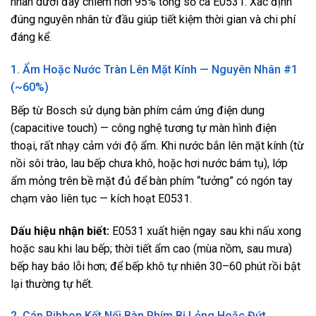
nhân dưới đây chiếm hơn 95% tổng số ca E0531. Xác định
đúng nguyên nhân từ đầu giúp tiết kiệm thời gian và chi phí
đáng kể.
1. Ẩm Hoặc Nước Tràn Lên Mặt Kính — Nguyên Nhân #1
(~60%)
Bếp từ Bosch sử dụng bàn phím cảm ứng điện dung
(capacitive touch) — công nghệ tương tự màn hình điện
thoại, rất nhạy cảm với độ ẩm. Khi nước bắn lên mặt kính (từ
nồi sôi trào, lau bếp chưa khô, hoặc hơi nước bám tụ), lớp
ẩm mỏng trên bề mặt đủ để bàn phím “tưởng” có ngón tay
chạm vào liên tục — kích hoạt E0531.
Dấu hiệu nhận biết:
E0531 xuất hiện ngay sau khi nấu xong
hoặc sau khi lau bếp; thời tiết ẩm cao (mùa nồm, sau mưa)
bếp hay báo lỗi hơn; để bếp khô tự nhiên 30–60 phút rồi bật
lại thường tự hết.
2. Cáp Ribbon Kết Nối Bàn Phím Bị Lỏng Hoặc Đứt