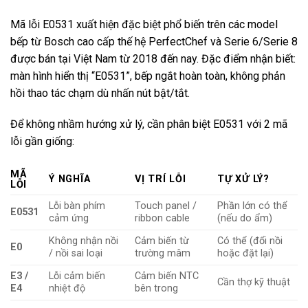
Mã lỗi E0531 xuất hiện đặc biệt phổ biến trên các model
bếp từ Bosch cao cấp thế hệ PerfectChef và Serie 6/Serie 8
được bán tại Việt Nam từ 2018 đến nay. Đặc điểm nhận biết:
màn hình hiển thị “E0531”, bếp ngắt hoàn toàn, không phản
hồi thao tác chạm dù nhấn nút bật/tắt.
Để không nhầm hướng xử lý, cần phân biệt E0531 với 2 mã
lỗi gần giống:
MÃ
Ý NGHĨA
VỊ TRÍ LỖI
TỰ XỬ LÝ?
LỖI
Lỗi bàn phím
Touch panel /
Phần lớn có thể
E0531
cảm ứng
ribbon cable
(nếu do ẩm)
Không nhận nồi
Cảm biến từ
Có thể (đổi nồi
E0
/ nồi sai loại
trường mâm
hoặc đặt lại)
E3 /
Lỗi cảm biến
Cảm biến NTC
Cần thợ kỹ thuật
E4
nhiệt độ
bên trong