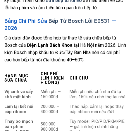
kỹ thuật. Tham khảo
sửa bếp từ lỗi E0
để hiểu thêm về các
lỗi bàn phím và cảm biến liên quan trên bếp từ.
Bảng Chi Phí Sửa
Bếp Từ Bosch Lỗi E0531
—
2026
Giá dưới đây được tổng hợp từ thực tế sửa chữa bếp từ
Bosch của
Điện Lạnh Bách Khoa
tại Hà Nội năm 2026. Linh
kiện Bosch nhập khẩu từ Đức/Tây Ban Nha nên có chi phí
cao hơn bếp từ nội địa khoảng 40–60%.
CHI PHÍ
HẠNG MỤC
(LINH KIỆN
GHI CHÚ
SỬA CHỮA
+ CÔNG)
Vệ sinh và sấy
Miễn phí —
Miễn phí nếu chủ nhà đã tự
khô mặt kính
150.000đ
làm; 150k nếu nhờ thợ tại nhà
Làm lại kết nối
200.000 –
Tháo nắp, cắm lại hoặc thay
cáp ribbon
400.000đ
cáp ribbon mới nếu đứt
Thay bo mạch
Tùy model: PIC/PID/PKM/PIE
500.000 –
bàn phím
— giá linh kiện chính hãng
900.000đ