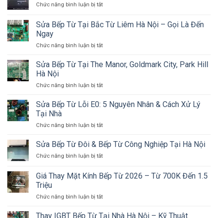
Thay
ở
Chức năng bình luận bị tắt
Tại
Đến
Bếp
FAQ
Nhà
Nhà
Sửa
Sửa Bếp Từ Tại Bắc Từ Liêm Hà Nội – Gọi Là Đến
Hà
30
Bếp
Nội
Phút
Ngay
Từ
–
ở
Chức năng bình luận bị tắt
Hà
Báo
Sửa
Nội
Giá
Bếp
–
Sửa Bếp Từ Tại The Manor, Goldmark City, Park Hill
Trước,
Từ
20
Hà Nội
Bảo
Tại
Câu
Hành
ở
Chức năng bình luận bị tắt
Bắc
Hỏi
12
Sửa
Từ
Thường
Tháng
Bếp
Sửa Bếp Từ Lỗi E0: 5 Nguyên Nhân & Cách Xử Lý
Liêm
Gặp
Từ
Hà
Tại Nhà
Tại
Nội
ở
Chức năng bình luận bị tắt
The
–
Sửa
Manor,
Gọi
Bếp
Sửa Bếp Từ Đôi & Bếp Từ Công Nghiệp Tại Hà Nội
Goldmark
Là
Từ
City,
Đến
ở
Chức năng bình luận bị tắt
Lỗi
Park
Ngay
Sửa
E0:
Hill
Bếp
Giá Thay Mặt Kính Bếp Từ 2026 – Từ 700K Đến 1.5
5
Hà
Từ
Nguyên
Triệu
Nội
Đôi
Nhân
ở
Chức năng bình luận bị tắt
&
&
Giá
Bếp
Cách
Thay
Từ
Thay IGBT Bếp Từ Tại Nhà Hà Nội – Kỹ Thuật
Xử