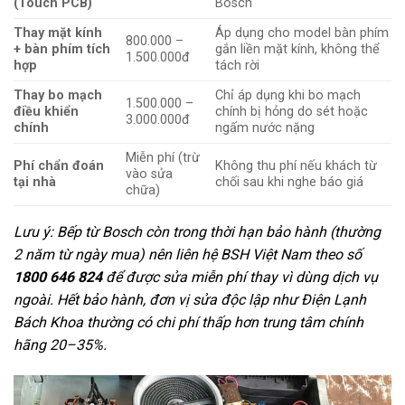
(Touch PCB)
Bosch
Thay mặt kính
Áp dụng cho model bàn phím
800.000 –
+ bàn phím tích
gắn liền mặt kính, không thể
1.500.000đ
hợp
tách rời
Thay bo mạch
Chỉ áp dụng khi bo mạch
1.500.000 –
điều khiển
chính bị hỏng do sét hoặc
3.000.000đ
chính
ngấm nước nặng
Miễn phí (trừ
Phí chẩn đoán
Không thu phí nếu khách từ
vào sửa
tại nhà
chối sau khi nghe báo giá
chữa)
Lưu ý: Bếp từ Bosch còn trong thời hạn bảo hành (thường
2 năm từ ngày mua) nên liên hệ BSH Việt Nam theo số
1800 646 824
để được sửa miễn phí thay vì dùng dịch vụ
ngoài. Hết bảo hành, đơn vị sửa độc lập như Điện Lạnh
Bách Khoa thường có chi phí thấp hơn trung tâm chính
hãng 20–35%.