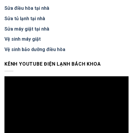
Hà
Giáo
Đông
trình
Sửa điều hòa tại nhà
–
điện
Có
tử
Sửa tủ lạnh tại nhà
Mặt
p1
30
Sửa máy giặt tại nhà
Phút,
Bảo
Vệ sinh máy giặt
Hành
12
Vệ sinh bảo dưỡng điều hòa
Tháng
KÊNH YOUTUBE ĐIỆN LẠNH BÁCH KHOA