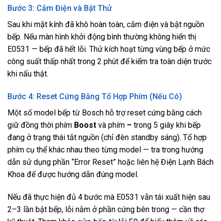
Bước 3: Cắm Điện và Bật Thử
Sau khi mặt kính đã khô hoàn toàn, cắm điện và bật nguồn
bếp. Nếu màn hình khởi động bình thường không hiển thị
E0531 — bếp đã hết lỗi. Thử kích hoạt từng vùng bếp ở mức
công suất thấp nhất trong 2 phút để kiểm tra toàn diện trước
khi nấu thật.
Bước 4: Reset Cứng Bằng Tổ Hợp Phím (Nếu Có)
Một số model bếp từ Bosch hỗ trợ reset cứng bằng cách
giữ đồng thời phím
Boost
và phím
–
trong 5 giây khi bếp
đang ở trạng thái tắt nguồn (chỉ đèn standby sáng). Tổ hợp
phím cụ thể khác nhau theo từng model — tra trong hướng
dẫn sử dụng phần “Error Reset” hoặc liên hệ Điện Lạnh Bách
Khoa để được hướng dẫn đúng model.
Nếu đã thực hiện đủ 4 bước mà E0531 vẫn tái xuất hiện sau
2–3 lần bật bếp, lỗi nằm ở phần cứng bên trong — cần thợ