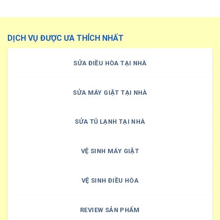
DỊCH VỤ ĐƯỢC ƯA THÍCH NHẤT
SỬA ĐIỀU HÒA TẠI NHÀ
SỬA MÁY GIẶT TẠI NHÀ
SỬA TỦ LẠNH TẠI NHÀ
VỆ SINH MÁY GIẶT
VỆ SINH ĐIỀU HÒA
REVIEW SẢN PHẨM