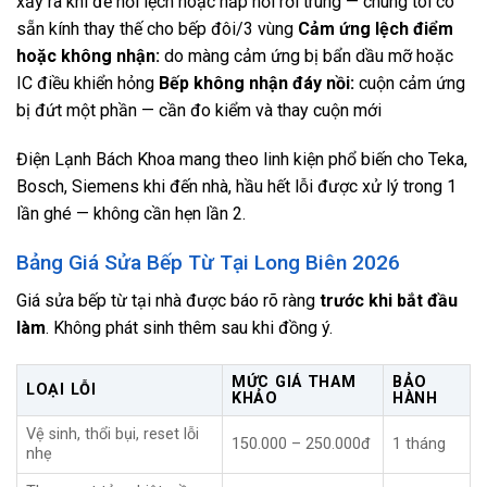
xảy ra khi để nồi lệch hoặc nắp nồi rơi trúng — chúng tôi có
sẵn kính thay thế cho bếp đôi/3 vùng
Cảm ứng lệch điểm
hoặc không nhận:
do màng cảm ứng bị bẩn dầu mỡ hoặc
IC điều khiển hỏng
Bếp không nhận đáy nồi:
cuộn cảm ứng
bị đứt một phần — cần đo kiểm và thay cuộn mới
Điện Lạnh Bách Khoa mang theo linh kiện phổ biến cho Teka,
Bosch, Siemens khi đến nhà, hầu hết lỗi được xử lý trong 1
lần ghé — không cần hẹn lần 2.
Bảng Giá Sửa Bếp Từ Tại Long Biên 2026
Giá sửa bếp từ tại nhà được báo rõ ràng
trước khi bắt đầu
làm
. Không phát sinh thêm sau khi đồng ý.
MỨC GIÁ THAM
BẢO
LOẠI LỖI
KHẢO
HÀNH
Vệ sinh, thổi bụi, reset lỗi
150.000 – 250.000đ
1 tháng
nhẹ