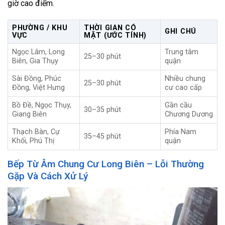
giờ cao điểm.
PHƯỜNG / KHU
THỜI GIAN CÓ
GHI CHÚ
VỰC
MẶT (ƯỚC TÍNH)
Ngọc Lâm, Long
Trung tâm
25–30 phút
Biên, Gia Thụy
quận
Sài Đồng, Phúc
Nhiều chung
25–30 phút
Đồng, Việt Hưng
cư cao cấp
Bồ Đề, Ngọc Thụy,
Gần cầu
30–35 phút
Giang Biên
Chương Dương
Thạch Bàn, Cự
Phía Nam
35–45 phút
Khối, Phú Thị
quận
Bếp Từ Âm Chung Cư Long Biên – Lỗi Thường
Gặp Và Cách Xử Lý