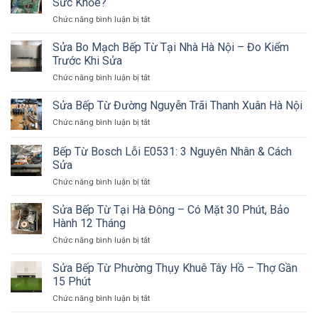
Sức Khỏe?
Kỹ
Tại
Câu
Thuật
ở
Chức năng bình luận bị tắt
Ba
Hỏi
Bếp
Đình
Thường
Từ
Sửa Bo Mạch Bếp Từ Tại Nhà Hà Nội – Đo Kiểm
Hà
Gặp
Có
Nội
Trước Khi Sửa
An
–
ở
Chức năng bình luận bị tắt
Toàn
Nhanh
Sửa
Không?
Chóng
Bo
Sửa Bếp Từ Đường Nguyễn Trãi Thanh Xuân Hà Nội
Sóng
Uy
Mạch
Điện
Tín
ở
Chức năng bình luận bị tắt
Bếp
Từ
Sửa
Từ
Có
Bếp
Bếp Từ Bosch Lỗi E0531: 3 Nguyên Nhân & Cách
Tại
Hại
Từ
Nhà
Sửa
Sức
Đường
Hà
Khỏe?
ở
Chức năng bình luận bị tắt
Nguyễn
Nội
Bếp
Trãi
–
Từ
Thanh
Sửa Bếp Từ Tại Hà Đông – Có Mặt 30 Phút, Bảo
Đo
Bosch
Xuân
Hành 12 Tháng
Kiểm
Lỗi
Hà
Trước
ở
Chức năng bình luận bị tắt
E0531:
Nội
Khi
Sửa
3
Sửa
Bếp
Sửa Bếp Từ Phường Thụy Khuê Tây Hồ – Thợ Gần
Nguyên
Từ
Nhân
15 Phút
Tại
&
ở
Chức năng bình luận bị tắt
Hà
Cách
Sửa
Đông
Sửa