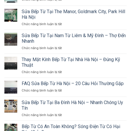
Sửa
Bếp
Sửa Bếp Từ Tại The Manor, Goldmark City, Park Hill
Từ
Hà Nội
Đôi
ở
Chức năng bình luận bị tắt
&
Sửa
Bếp
Bếp
Từ
Sửa Bếp Từ Tại Nam Từ Liêm & Mỹ Đình – Thợ Đến
Từ
Công
Nhanh
Tại
Nghiệp
ở
Chức năng bình luận bị tắt
The
Tại
Sửa
Manor,
Hà
Bếp
Thay Mặt Kính Bếp Từ Tại Nhà Hà Nội – Đúng Kỹ
Goldmark
Nội
Từ
City,
Thuật
Tại
Park
ở
Chức năng bình luận bị tắt
Nam
Hill
Thay
Từ
Hà
Mặt
FAQ Sửa Bếp Từ Hà Nội – 20 Câu Hỏi Thường Gặp
Liêm
Nội
Kính
&
ở
Chức năng bình luận bị tắt
Bếp
Mỹ
FAQ
Từ
Đình
Sửa
Sửa Bếp Từ Tại Ba Đình Hà Nội – Nhanh Chóng Uy
Tại
–
Bếp
Nhà
Tín
Thợ
Từ
Hà
Đến
ở
Chức năng bình luận bị tắt
Hà
Nội
Nhanh
Sửa
Nội
–
Bếp
–
Bếp Từ Có An Toàn Không? Sóng Điện Từ Có Hại
Đúng
Từ
20