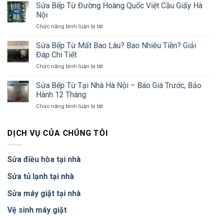
Bếp
Sửa Bếp Từ Đường Hoàng Quốc Việt Cầu Giấy Hà
–
Từ
Có
Nội
Phường
Mặt
ở
Chức năng bình luận bị tắt
Thụy
30
Sửa
Khuê
Phút,
Bếp
Sửa Bếp Từ Mất Bao Lâu? Bao Nhiêu Tiền? Giải
Tây
Bảo
Từ
Hồ
Đáp Chi Tiết
Hành
Đường
–
12
ở
Chức năng bình luận bị tắt
Hoàng
Thợ
Tháng
Sửa
Quốc
Gần
Bếp
Sửa Bếp Từ Tại Nhà Hà Nội – Báo Giá Trước, Bảo
Việt
15
Từ
Cầu
Hành 12 Tháng
Phút
Mất
Giấy
ở
Chức năng bình luận bị tắt
Bao
Hà
Sửa
Lâu?
Nội
Bếp
Bao
Từ
DỊCH VỤ CỦA CHÚNG TÔI
Nhiêu
Tại
Tiền?
Nhà
Giải
Hà
Đáp
Sửa điều hòa tại nhà
Nội
Chi
–
Tiết
Sửa tủ lạnh tại nhà
Báo
Giá
Sửa máy giặt tại nhà
Trước,
Bảo
Vệ sinh máy giặt
Hành