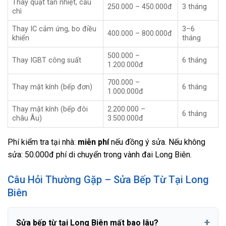
Thay quạt tản nhiệt, cầu
250.000 – 450.000đ
3 tháng
chì
Thay IC cảm ứng, bo điều
3–6
400.000 – 800.000đ
khiển
tháng
500.000 –
Thay IGBT công suất
6 tháng
1.200.000đ
700.000 –
Thay mặt kính (bếp đơn)
6 tháng
1.000.000đ
Thay mặt kính (bếp đôi
2.200.000 –
6 tháng
châu Âu)
3.500.000đ
Phí kiểm tra tại nhà:
miễn phí
nếu đồng ý sửa. Nếu không
sửa: 50.000đ phí di chuyển trong vành đai Long Biên.
Câu Hỏi Thường Gặp – Sửa Bếp Từ Tại Long
Biên
Sửa bếp từ tại Long Biên mất bao lâu?