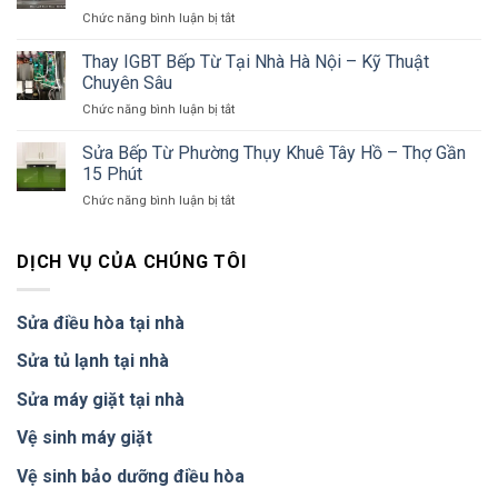
Tại
Từ
ở
Chức năng bình luận bị tắt
Hà
700K
Sửa
Đông
Đến
Bếp
Thay IGBT Bếp Từ Tại Nhà Hà Nội – Kỹ Thuật
–
1.5
Từ
Có
Chuyên Sâu
Triệu
Tại
Mặt
ở
Chức năng bình luận bị tắt
Nam
30
Thay
Từ
Phút,
IGBT
Sửa Bếp Từ Phường Thụy Khuê Tây Hồ – Thợ Gần
Liêm
Bảo
Bếp
&
15 Phút
Hành
Từ
Mỹ
12
ở
Chức năng bình luận bị tắt
Tại
Đình
Tháng
Sửa
Nhà
–
Bếp
Hà
Thợ
Từ
DỊCH VỤ CỦA CHÚNG TÔI
Nội
Đến
Phường
–
Nhanh
Thụy
Kỹ
Khuê
Thuật
Sửa điều hòa tại nhà
Tây
Chuyên
Hồ
Sâu
Sửa tủ lạnh tại nhà
–
Thợ
Sửa máy giặt tại nhà
Gần
15
Vệ sinh máy giặt
Phút
Vệ sinh bảo dưỡng điều hòa