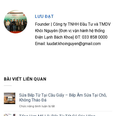
LƯU ĐẠT
Founder | Công ty TNHH Đầu Tư và TMDV
Khôi Nguyên (Đơn vị vận hành hệ thống
Điện Lạnh Bách Khoa) ĐT: 033 858 0000
Email: luudat.khoinguyen@gmail.com
BÀI VIẾT LIÊN QUAN
Sửa Bếp Từ Tại Cầu Giấy – Bếp Âm Sửa Tại Chỗ,
Không Tháo Đá
ở
Chức năng bình luận bị tắt
Sửa
Bếp