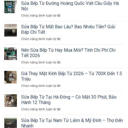
Giá
Từ
Sửa Bếp Từ Đường Hoàng Quốc Việt Cầu Giấy Hà
Gọi
Sửa
Công
Nội
Là
Bếp
Nghiệp
Đến
ở
Chức năng bình luận bị tắt
Từ
Tại
Ngay
Sửa
Tại
Hà
Bếp
Sửa Bếp Từ Mất Bao Lâu? Bao Nhiêu Tiền? Giải
Nhà
Nội
Từ
Hà
Đáp Chi Tiết
Đường
Nội
ở
Chức năng bình luận bị tắt
Hoàng
2026
Sửa
Quốc
–
Bếp
Nên Sửa Bếp Từ Hay Mua Mới? Tính Chi Phí Chi
Việt
Chi
Từ
Cầu
Tiết 2026
Tiết
Mất
Giấy
Theo
ở
Chức năng bình luận bị tắt
Bao
Hà
Lỗi
Nên
Lâu?
Nội
Sửa
Giá Thay Mặt Kính Bếp Từ 2026 – Từ 700K Đến 1.5
Bao
Bếp
Nhiêu
Triệu
Từ
Tiền?
ở
Chức năng bình luận bị tắt
Hay
Giải
Giá
Mua
Đáp
Thay
Sửa Bếp Từ Tại Hà Đông – Có Mặt 30 Phút, Bảo
Mới?
Chi
Mặt
Tính
Hành 12 Tháng
Tiết
Kính
Chi
ở
Chức năng bình luận bị tắt
Bếp
Phí
Sửa
Từ
Chi
Bếp
Sửa Bếp Từ Tại Nam Từ Liêm & Mỹ Đình – Thợ Đến
2026
Tiết
Từ
–
Nhanh
2026