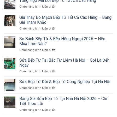
Tổng Hợp Mã Lỗi Bếp Từ Tất Cả Các Hãng
Từ
ở
Chức năng bình luận bị tắt
Tại
Tổng
Cầu
Hợp
Giá Thay Bo Mạch Bếp Từ Tất Cả Các Hãng – Bảng
Giấy
Mã
–
Giá Tham Khảo
Lỗi
Bếp
ở
Chức năng bình luận bị tắt
Bếp
Âm
Giá
Từ
Sửa
Thay
Tất
So Sánh Bếp Từ & Bếp Hồng Ngoại 2026 – Nên
Tại
Bo
Cả
Mua Loại Nào?
Chỗ,
Mạch
Các
Không
ở
Chức năng bình luận bị tắt
Bếp
Hãng
Tháo
So
Từ
Đá
Sánh
Sửa Bếp Từ Tại Bắc Từ Liêm Hà Nội – Gọi Là Đến
Tất
Bếp
Cả
Ngay
Từ
Các
ở
Chức năng bình luận bị tắt
&
Hãng
Sửa
Bếp
–
Bếp
Sửa Bếp Từ Đôi & Bếp Từ Công Nghiệp Tại Hà Nội
Hồng
Bảng
Từ
Ngoại
Giá
ở
Chức năng bình luận bị tắt
Tại
2026
Tham
Sửa
Bắc
–
Khảo
Bếp
Bảng Giá Sửa Bếp Từ Tại Nhà Hà Nội 2026 – Chi
Từ
Nên
Từ
Liêm
Tiết Theo Lỗi
Mua
Đôi
Hà
Loại
ở
Chức năng bình luận bị tắt
&
Nội
Nào?
Bảng
Bếp
–