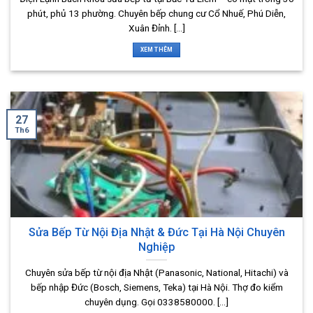
phút, phủ 13 phường. Chuyên bếp chung cư Cổ Nhuế, Phú Diễn,
Xuân Đỉnh. [...]
XEM THÊM
27
Th6
Sửa Bếp Từ Nội Địa Nhật & Đức Tại Hà Nội Chuyên
Nghiệp
Chuyên sửa bếp từ nội địa Nhật (Panasonic, National, Hitachi) và
bếp nhập Đức (Bosch, Siemens, Teka) tại Hà Nội. Thợ đo kiểm
chuyên dụng. Gọi 0338580000. [...]