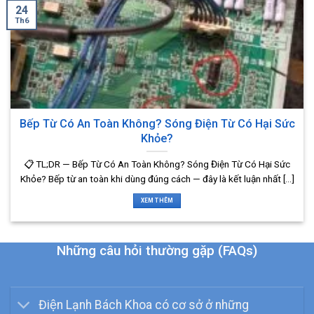
24
Th6
Bếp Từ Có An Toàn Không? Sóng Điện Từ Có Hại Sức
Khỏe?
📋 TL;DR — Bếp Từ Có An Toàn Không? Sóng Điện Từ Có Hại Sức
Khỏe? Bếp từ an toàn khi dùng đúng cách — đây là kết luận nhất [...]
XEM THÊM
Những câu hỏi thường gặp (FAQs)
Điện Lạnh Bách Khoa có cơ sở ở những