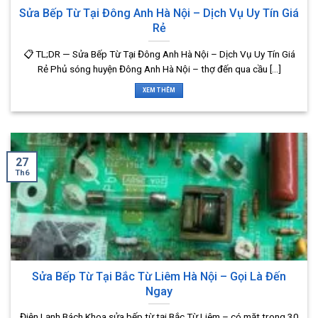
Sửa Bếp Từ Tại Đông Anh Hà Nội – Dịch Vụ Uy Tín Giá
Rẻ
📋 TL;DR — Sửa Bếp Từ Tại Đông Anh Hà Nội – Dịch Vụ Uy Tín Giá
Rẻ Phủ sóng huyện Đông Anh Hà Nội – thợ đến qua cầu [...]
XEM THÊM
27
Th6
Sửa Bếp Từ Tại Bắc Từ Liêm Hà Nội – Gọi Là Đến
Ngay
Điện Lạnh Bách Khoa sửa bếp từ tại Bắc Từ Liêm – có mặt trong 30