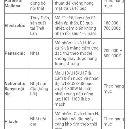
Hafele &
Theo hạng
đồng bộ
thuật để không hỏng
Malloca
mục
nội thất
mặt đá và tủ bếp
Thụy Điển,
Mã E1–E8; hay gặp E1
sản xuất
điện áp thấp, E3 quá
180.000 –
Electrolux
tại Thái
nhiệt, cảm biến không
700.000đ
Lan
nhận nồi sau 4–6 năm
Mã nhóm U và H; IC vi
xử lý và màng cảm ứng
200.000 –
Panasonic
Nhật
đặc thù theo model —
600.000đ
không thay được hàng
tương đương
Mã U13/U15/U17 là
cảm biến nước và nhiệt
National &
Nhật nội
độ; U18/U38/U8 báo
Theo hạng
Sanyo nội
địa (hàng
vượt 4.800W khi bật
mục
địa
bãi)
nhiều vùng nấu cùng
lúc; H01–H03 là bo
mạch
Mã nhóm C và nhóm H;
Nhật nội
linh kiện nội địa ngày
Theo hạng
Hitachi
địa
càng khó tìm theo thời
mục