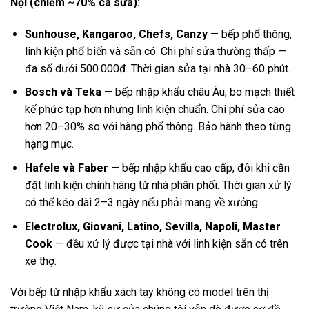
Nội (chiếm ~70% ca sửa):
Sunhouse, Kangaroo, Chefs, Canzy
— bếp phổ thông,
linh kiện phổ biến và sẵn có. Chi phí sửa thường thấp —
đa số dưới 500.000đ. Thời gian sửa tại nhà 30–60 phút.
Bosch và Teka
— bếp nhập khẩu châu Âu, bo mạch thiết
kế phức tạp hơn nhưng linh kiện chuẩn. Chi phí sửa cao
hơn 20–30% so với hàng phổ thông. Bảo hành theo từng
hạng mục.
Hafele và Faber
— bếp nhập khẩu cao cấp, đôi khi cần
đặt linh kiện chính hãng từ nhà phân phối. Thời gian xử lý
có thể kéo dài 2–3 ngày nếu phải mang về xưởng.
Electrolux, Giovani, Latino, Sevilla, Napoli, Master
Cook
— đều xử lý được tại nhà với linh kiện sẵn có trên
xe thợ.
Với bếp từ nhập khẩu xách tay không có model trên thị