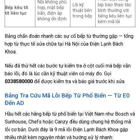
Nồi không phù
Lỗi kỹ
bíp báo thao tác
Bếp kêu tít
hợp, mặt bếp
thuật bên
bình thường với
tít liên tục
bẩn, điện áp
trong bếp
tiếng kêu liên tục
không ổn định
kèm mã lỗi
Bảng chẩn đoán nhanh các sự cố bếp từ thường gặp — tổng
hợp từ thực tế sửa chữa tại Hà Nội của Điện Lạnh Bách
Khoa.
Nếu đã thử hết các bước tự kiểm tra ở cột cuối mà bếp vẫn
báo lỗi, đó là lúc cần kỹ thuật viên có máy đo. Gọi
0338580000
để được kiểm tra và báo giá trước khi sửa.
Bảng Tra Cứu Mã Lỗi Bếp Từ Phổ Biến — Từ E0
Đến AD
Hầu hết các hãng bếp từ phổ biến tại Việt Nam như Bosch và
Sunhouse, Chefs hoặc Canzy đều dùng chung hệ thống mã
lỗi cơ bản. Dưới đây là 9 mã lỗi Điện Lạnh Bách Khoa gặp
nhiều nhất kèm nguyên nhân và hướng xử lý nhanh: