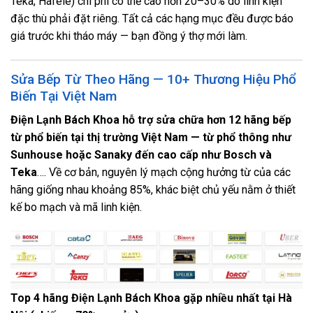
Teka, Hafele) chi phí có thể cao hơn 20–30% do linh kiện
đặc thù phải đặt riêng. Tất cả các hạng mục đều được báo
giá trước khi tháo máy — bạn đồng ý thợ mới làm.
Sửa Bếp Từ Theo Hãng — 10+ Thương Hiệu Phổ
Biến Tại Việt Nam
Điện Lạnh Bách Khoa hỗ trợ sửa chữa hơn 12 hãng bếp
từ phổ biến tại thị trường Việt Nam — từ phổ thông như
Sunhouse hoặc Sanaky đến cao cấp như Bosch và
Teka
…. Về cơ bản, nguyên lý mạch cộng hưởng từ của các
hãng giống nhau khoảng 85%, khác biệt chủ yếu nằm ở thiết
kế bo mạch và mã linh kiện.
Top 4 hãng Điện Lạnh Bách Khoa gặp nhiều nhất tại Hà