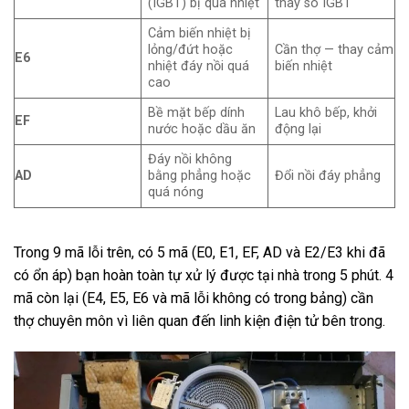
(IGBT) bị quá nhiệt
thay sò IGBT
Cảm biến nhiệt bị
lỏng/đứt hoặc
Cần thợ — thay cảm
E6
nhiệt đáy nồi quá
biến nhiệt
cao
Bề mặt bếp dính
Lau khô bếp, khởi
EF
nước hoặc dầu ăn
động lại
Đáy nồi không
AD
bằng phẳng hoặc
Đổi nồi đáy phẳng
quá nóng
Trong 9 mã lỗi trên, có 5 mã (E0, E1, EF, AD và E2/E3 khi đã
có ổn áp) bạn hoàn toàn tự xử lý được tại nhà trong 5 phút. 4
mã còn lại (E4, E5, E6 và mã lỗi không có trong bảng) cần
thợ chuyên môn vì liên quan đến linh kiện điện tử bên trong.