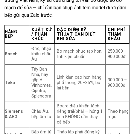
trường Việt Nam, kỹ sư của chúng tôi vẫn dò được sơ đồ
mạch để sửa — chỉ cần bạn chụp ảnh tem model dưới gầm
bếp gửi qua Zalo trước.
XUẤT XỨ
ĐẶC ĐIỂM KỸ
CHI PHÍ
HÃNG
/ PHÂN
THUẬT CẦN BIẾT
THAM
BẾP
KHÚC
KHI SỬA
KHẢO
Đức, nhập
Bo mạch phức tạp hơn,
250.000 –
Bosch
khẩu châu
linh kiện chuẩn
900.000đ
Âu
Tây Ban
Nha, hay
Linh kiện cao hơn hàng
gặp ở
300.000 –
Teka
phổ thông 20–35%, bù
Vinhomes,
900.000đ
lại bền
Ciputra,
Splendora
Board điều khiển tách
Siemens
Châu Âu,
riêng trái/phải — hỏng 1
Theo hạng
& AEG
bếp âm tủ
bên KHÔNG cần thay
mục
cả bếp
Bếp âm tủ
Tháo lắp phải đúng kỹ