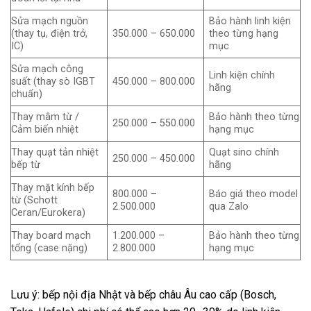
Sửa mạch nguồn
Bảo hành linh kiện
(thay tụ, điện trở,
350.000 – 650.000
theo từng hạng
IC)
mục
Sửa mạch công
Linh kiện chính
suất (thay sò IGBT
450.000 – 800.000
hãng
chuẩn)
Thay mâm từ /
Bảo hành theo từng
250.000 – 550.000
Cảm biến nhiệt
hạng mục
Thay quạt tản nhiệt
Quạt sino chính
250.000 – 450.000
bếp từ
hãng
Thay mặt kính bếp
800.000 –
Báo giá theo model
từ (Schott
2.500.000
qua Zalo
Ceran/Eurokera)
Thay board mạch
1.200.000 –
Bảo hành theo từng
tổng (case nặng)
2.800.000
hạng mục
Lưu ý: bếp nội địa Nhật và bếp châu Âu cao cấp (Bosch,