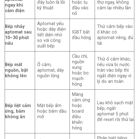
đây luôn là lỗi
hoặc tụ
thợ ngay, không
ngay khi
kỹ thuật
đầu vào
cắm lại nhiều lần
cắm điện
nổ
Aptomat yếu
Bếp nhảy
Thử cắm bếp vào
hoặc dây điện
aptomat sau
IGBT bắt
ổ khác có
tiết diện nhỏ
10–30 phút
đầu hỏng
aptomat riêng, đủ
so với công
nấu
tải
suất bếp
Cầu chì,
Thử ổ cắm khác;
nguồn
Bếp mất
Ổ cắm,
nếu vừa bị nước
xung
nguồn, bật
aptomat, dây
tràn vào bếp thì
hoặc bo
không lên
nguồn lỏng
ngắt điện ngay vì
mạch
lý do an toàn
hỏng
Màng
cảm ứng
Lau khô sạch mặt
Bếp liệt cảm
Mặt bếp ẩm
hoặc
bếp, ngắt
ứng, bấm
hoặc bám dầu
board
aptomat 5 phút
không ăn
mỡ
điều
để reset rồi thử lại
khiển
hỏng
Phân biệt tiếng