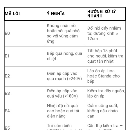
HƯỚNG XỬ LÝ
MÃ LỖI
Ý NGHĨA
NHANH
Không nhận nồi
Đổi nồi đáy nhiễm
hoặc nồi quá nhỏ
E0
từ, đường kính ≥
so với vùng cảm
12cm
ứng
Tắt bếp 15 phút
Bếp quá nóng, quá
E1
cho nguội, kiểm tra
nhiệt
quạt tản nhiệt
Lắp ổn áp Lioa
Điện áp cấp vào
E2
hoặc Standa cho
quá mạnh (>240V)
bếp
Điện áp cấp vào
Kiểm tra dây nguồn,
E3
quá yếu (<180V)
lắp ổn áp
Nhiệt độ nồi quá
Giảm công suất,
E4
cao hoặc quá tải
không nấu chảo
điện năng
cạn
Trở cảm biến
Cần thợ kiểm tra —
E5