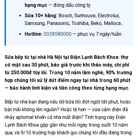
hạng mục
— đóng dấu công ty.
Sửa 10+ hãng:
Bosch, Sunhouse, Electrolux,
Samsung, Panasonic, Toshiba, Beko, Malloca…
Hotline:
0338580000
— phục vụ 7 ngày/tuần.
Sửa bếp từ tại nhà Hà Nội tại Điện Lạnh Bách Khoa: thợ
có mặt sau 30 phút, báo giá trước khi tháo máy, chi phí
từ 250.000đ tùy lỗi. Trong 10 năm làm nghề, 90% trường
hợp chúng tôi xử lý dứt điểm ngay tại nhà trong 60 phút
— bảo hành linh kiện và tiền công theo từng hạng mục.
Bếp từ nhà bạn đang nấu dở bữa tối đột ngột tắt phụt, hoặc
bật mãi không lên nguồn? Hoặc tệ hơn — vừa cắm điện đã
nhảy aptomat khiến cả nhà mất điện? Tình trạng này Điện
Lạnh Bách Khoa gặp gần như mỗi ngày trong suốt 10 năm
qua, và 9/10 trường hợp khách gọi chúng tôi đều đang trong