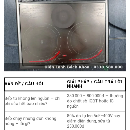
GIẢI PHÁP / CÂU TRẢ LỜI
VẤN ĐỀ / CÂU HỎI
NHANH
350.000 – 800.000đ — thường
Bếp từ không lên nguồn — chi
do chết sò IGBT hoặc IC
phí sửa hết bao nhiêu?
nguồn
80% do tụ lọc 5uF–400V suy
Bếp chạy nhưng đun không
giảm điện dung, sửa từ
nóng — lỗi gì?
250.000đ