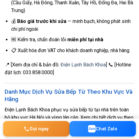
(Cầu Giấy, Hà Đông, Thanh Xuân, Tây Hồ, Đống Đa, Hai Bà
Trưng)
💰
Báo giá trước khi sửa
— minh bạch, không phát sinh
chi phí ngoài
🆓 Kiểm tra, chẩn đoán lỗi
miễn phí tại nhà
📋 Xuất hóa đơn VAT cho khách doanh nghiệp, nhà hàng
📍 [Xem địa chỉ & bản đồ:
Điện Lạnh Bách Khoa
] 📞 [Hotline
đặt lịch: 033.858.0000]
Danh Mục Dịch Vụ Sửa Bếp Từ Theo Khu Vực Và
Hãng
Điện Lạnh Bách Khoa phục vụ sửa bếp từ tại nhà trên toàn
bộ khu vực Hà Nội và vùng lân cận. Xem chi tiết dịch vụ theo
đúng khu vực, khu đô thị hoặc hãng bếp của bạn bên dưới.
Gọi ngay
Chat Zalo
Zalo