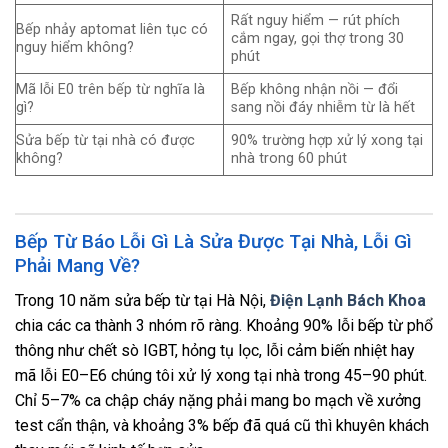
Rất nguy hiểm — rút phích
Bếp nhảy aptomat liên tục có
cắm ngay, gọi thợ trong 30
nguy hiểm không?
phút
Mã lỗi E0 trên bếp từ nghĩa là
Bếp không nhận nồi — đổi
gì?
sang nồi đáy nhiễm từ là hết
Sửa bếp từ tại nhà có được
90% trường hợp xử lý xong tại
không?
nhà trong 60 phút
Bếp Từ Báo Lỗi Gì Là Sửa Được Tại Nhà, Lỗi Gì
Phải Mang Về?
Trong 10 năm sửa bếp từ tại Hà Nội,
Điện Lạnh Bách Khoa
chia các ca thành 3 nhóm rõ ràng. Khoảng 90% lỗi bếp từ phổ
thông như chết sò IGBT, hỏng tụ lọc, lỗi cảm biến nhiệt hay
mã lỗi E0–E6 chúng tôi xử lý xong tại nhà trong 45–90 phút.
Chỉ 5–7% ca chập cháy nặng phải mang bo mạch về xưởng
test cẩn thận, và khoảng 3% bếp đã quá cũ thì khuyên khách