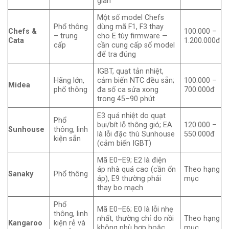
gian
Một số model Chefs
Phổ thông
dùng mã F1, F3 thay
Chefs &
100.000 –
– trung
cho E tùy firmware —
Cata
1.200.000đ
cấp
cần cung cấp số model
để tra đúng
IGBT, quạt tản nhiệt,
Hãng lớn,
cảm biến NTC đều sẵn;
100.000 –
Midea
phổ thông
đa số ca sửa xong
700.000đ
trong 45–90 phút
E3 quá nhiệt do quạt
Phổ
bụi/bít lỗ thông gió; EA
120.000 –
Sunhouse
thông, linh
là lỗi đặc thù Sunhouse
550.000đ
kiện sẵn
(cảm biến IGBT)
Mã E0–E9; E2 là điện
áp nhà quá cao (cần ổn
Theo hạng
Sanaky
Phổ thông
áp), E9 thường phải
mục
thay bo mạch
Phổ
Mã E0–E6; E0 là lỗi nhẹ
thông, linh
nhất, thường chỉ do nồi
Theo hạng
Kangaroo
kiện rẻ và
không phù hợp hoặc
mục