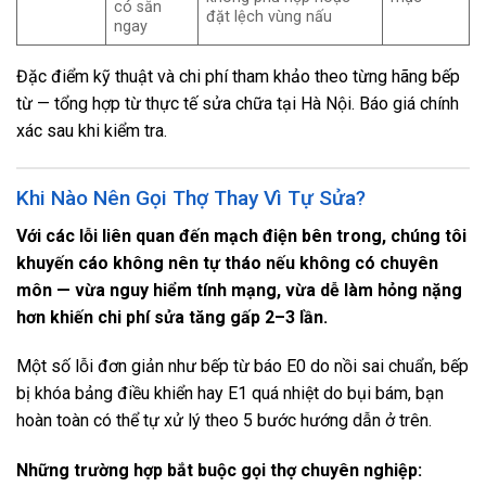
có sẵn
đặt lệch vùng nấu
ngay
Đặc điểm kỹ thuật và chi phí tham khảo theo từng hãng bếp
từ — tổng hợp từ thực tế sửa chữa tại Hà Nội. Báo giá chính
xác sau khi kiểm tra.
Khi Nào Nên Gọi Thợ Thay Vì Tự Sửa?
Với
các lỗi liên quan đến mạch điện bên trong, chúng tôi
khuyến cáo không nên tự tháo nếu không có chuyên
môn — vừa nguy hiểm tính mạng, vừa dễ làm hỏng nặng
hơn khiến chi phí sửa tăng gấp 2–3 lần.
Một số lỗi đơn giản như bếp từ báo E0 do nồi sai chuẩn, bếp
bị khóa bảng điều khiển hay E1 quá nhiệt do bụi bám, bạn
hoàn toàn có thể tự xử lý theo 5 bước hướng dẫn ở trên.
Những trường hợp bắt buộc gọi thợ chuyên nghiệp: