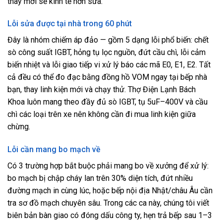
thay mới sẽ kinh tế hơn sửa.
Lỗi sửa được tại nhà trong 60 phút
Đây là nhóm chiếm áp đảo — gồm 5 dạng lỗi phổ biến: chết
sò công suất IGBT, hỏng tụ lọc nguồn, đứt cầu chì, lỗi cảm
biến nhiệt và lỗi giao tiếp vi xử lý báo các mã E0, E1, E2. Tất
cả đều có thể đo đạc bằng đồng hồ VOM ngay tại bếp nhà
bạn, thay linh kiện mới và chạy thử. Thợ Điện Lạnh Bách
Khoa luôn mang theo đầy đủ sò IGBT, tụ 5uF–400V và cầu
chì các loại trên xe nên không cần đi mua linh kiện giữa
chừng.
Lỗi cần mang bo mạch về
Có 3 trường hợp bắt buộc phải mang bo về xưởng để xử lý:
bo mạch bị chập cháy lan trên 30% diện tích, đứt nhiều
đường mạch in cùng lúc, hoặc bếp nội địa Nhật/châu Âu cần
tra sơ đồ mạch chuyên sâu. Trong các ca này, chúng tôi viết
biên bản bàn giao có đóng dấu công ty, hẹn trả bếp sau 1–3