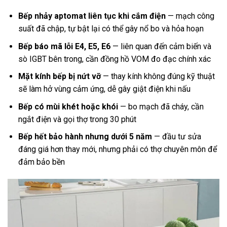
Bếp nhảy aptomat liên tục khi cắm điện
— mạch công
suất đã chập, tự bật lại có thể gây nổ bo và hỏa hoạn
Bếp báo mã lỗi E4, E5, E6
— liên quan đến cảm biến và
sò IGBT bên trong, cần đồng hồ VOM đo đạc chính xác
Mặt kính bếp bị nứt vỡ
— thay kính không đúng kỹ thuật
sẽ làm hở vùng cảm ứng, dễ gây giật điện khi nấu
Bếp có mùi khét hoặc khói
— bo mạch đã cháy, cần
ngắt điện và gọi thợ trong 30 phút
Bếp hết bảo hành nhưng dưới 5 năm
— đầu tư sửa
đáng giá hơn thay mới, nhưng phải có thợ chuyên môn để
đảm bảo bền