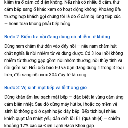
kiểm tra ổ cắm có điện không. Nếu nhà có nhiều ổ cắm, thử
cắm bếp sang ổ khác xem có hoạt động không. Khoảng 8%
trường hợp khách gọi chúng tôi là do ổ cắm bị lỏng tiếp xúc
— hoàn toàn không phải bếp hỏng.
Bước 2: Kiểm tra nồi đang dùng có nhiễm từ không
Dùng nam châm thử dán vào đáy nồi — nếu nam châm hút
chặt nghĩa là nồi nhiễm từ và dùng được. Có 3 loại nồi không
nhiễm từ thường gặp gồm: nồi nhôm thường, nồi thủy tinh và
nồi gốm sứ. Nếu bếp báo E0 và bạn đang dùng 1 trong 3 loại
trên, đổi sang nồi inox 304 đáy từ là xong.
Bước 3: Vệ sinh mặt bếp và lỗ thông gió
Dùng khăn ẩm lau sạch mặt bếp — đặc biệt là vùng cảm ứng
cảm biến nhiệt. Sau đó dùng máy hút bụi hoặc cọ mềm vệ
sinh lỗ thông gió ở cạnh hoặc đáy bếp. Bếp tích bụi nhiều
khiến quạt tản nhiệt yếu, dẫn đến lỗi E1 (quá nhiệt) — chiếm
khoảng 12% các ca Điện Lạnh Bách Khoa gặp.