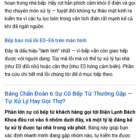
hoạn trong nhà bếp. Hãy rút hẳn phích cắm khỏi ổ điện và gọi
thợ chuyên môn xử lý — tuyệt đối không tự tháo mặt kính ra
kiểm tra vì các tụ lọc bên trong vẫn tích điện rất mạnh kể cả
khi đã ngắt nguồn.
Bếp báo mã lỗi E0–E6 trên màn hình
Đây là dấu hiệu “lành tính” nhất — vì bếp vẫn còn giao tiếp
được với người dùng. Tùy mã lỗi mà có thể tự xử lý tại nhà
(như E0 đổi nồi) hoặc cần thợ (như E5 hỏng cảm biến). Phần
tra cứu chi tiết mã lỗi chúng tôi để ở mục tiếp theo.
Bảng Chẩn Đoán 6 Sự Cố Bếp Từ Thường Gặp —
Tự Xử Lý Hay Gọi Thợ?
Phần lớn sự cố bếp từ khách hàng gọi tới Điện Lạnh Bách
Khoa đều rơi vào 6 nhóm dưới đây, và một tỷ lệ đáng kể
tự xử lý được tại nhà trong vài phút.
Bảng này giúp bạn
xác định nhanh mình đang gặp nhóm nào, tự kiểm tra được