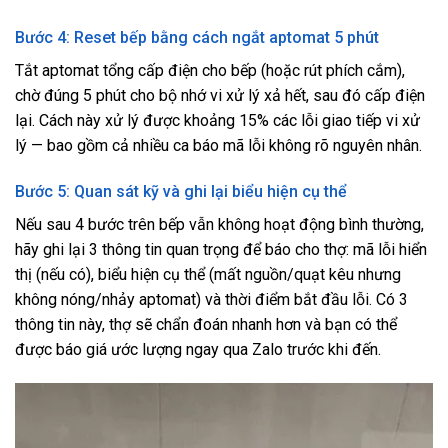
Bước 4: Reset bếp bằng cách ngắt aptomat 5 phút
Tắt aptomat tổng cấp điện cho bếp (hoặc rút phích cắm),
chờ đúng 5 phút cho bộ nhớ vi xử lý xả hết, sau đó cấp điện
lại. Cách này xử lý được khoảng 15% các lỗi giao tiếp vi xử
lý — bao gồm cả nhiều ca báo mã lỗi không rõ nguyên nhân.
Bước 5: Quan sát kỹ và ghi lại biểu hiện cụ thể
Nếu sau 4 bước trên bếp vẫn không hoạt động bình thường,
hãy ghi lại 3 thông tin quan trọng để báo cho thợ: mã lỗi hiển
thị (nếu có), biểu hiện cụ thể (mất nguồn/quạt kêu nhưng
không nóng/nhảy aptomat) và thời điểm bắt đầu lỗi. Có 3
thông tin này, thợ sẽ chẩn đoán nhanh hơn và bạn có thể
được báo giá ước lượng ngay qua Zalo trước khi đến.