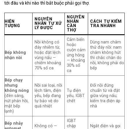
tới đâu và khi nào thì bắt buộc phải gọi thợ.
NGUYÊN
NGUYÊN
HIỆN
NHÂN
CÁCH TỰ KIỂM
NHÂN TỰ XỬ
TƯỢNG
CẦN
TRA NHANH
LÝ ĐƯỢC
THỢ
Cảm biến
Nồi không có
Dùng nam châm
hoặc
đáy nhiễm từ,
thử đáy nồi: nam
cuộn cảm
Bếp không
hoặc đặt lệch
châm không hút
ứng hỏng
nhận nồi
vùng nấu —
thì chắc chắn do
— khoảng
chiếm khoảng
nồi, không phải do
30% số
70% số ca
bếp
ca
Bếp chạy
nhưng
Nồi sai loại, nồi
Đổi nồi đúng
không nóng
lệch tâm, điện
Tụ điện
chuẩn từ và đặt
(đèn sáng,
yếu, bếp đang
yếu, IGBT
giữa vùng nấu;
nút phản hồi,
tự bảo vệ do
chết
kiểm tra điện áp
mặt bếp
quá nhiệt
nhà
lạnh)
IGBT
Bếp nhảy
Không có —
chập
Ngắt điện và gọi
aptomat