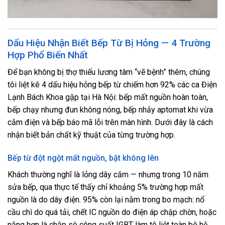
Dấu Hiệu Nhận Biết Bếp Từ Bị Hỏng — 4 Trường
Hợp Phổ Biến Nhất
Để bạn không bị thợ thiếu lương tâm “vẽ bệnh” thêm, chúng
tôi liệt kê 4 dấu hiệu hỏng bếp từ chiếm hơn 92% các ca Điện
Lạnh Bách Khoa gặp tại Hà Nội: bếp mất nguồn hoàn toàn,
bếp chạy nhưng đun không nóng, bếp nhảy aptomat khi vừa
cắm điện và bếp báo mã lỗi trên màn hình. Dưới đây là cách
nhận biết bản chất kỹ thuật của từng trường hợp.
Bếp từ đột ngột mất nguồn, bật không lên
Khách thường nghĩ là lỏng dây cắm — nhưng trong 10 năm
sửa bếp, qua thực tế thấy chỉ khoảng 5% trường hợp mất
nguồn là do dây điện. 95% còn lại nằm trong bo mạch: nổ
cầu chì do quá tải, chết IC nguồn do điện áp chập chờn, hoặc
nặng hơn là chập sò công suất IGBT làm tê liệt toàn bộ hệ