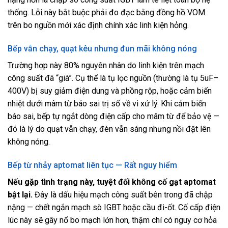
thống. Lỗi này bắt buộc phải đo đạc bằng đồng hồ VOM
trên bo nguồn mới xác định chính xác linh kiện hỏng.
Bếp vẫn chạy, quạt kêu nhưng đun mãi không nóng
Trường hợp này 80% nguyên nhân do linh kiện trên mạch
công suất đã “già”. Cụ thể là tụ lọc nguồn (thường là tụ 5uF–
400V) bị suy giảm điện dung và phồng rộp, hoặc cảm biến
nhiệt dưới mâm từ báo sai trị số về vi xử lý. Khi cảm biến
báo sai, bếp tự ngắt dòng điện cấp cho mâm từ để bảo vệ —
đó là lý do quạt vẫn chạy, đèn vẫn sáng nhưng nồi đặt lên
không nóng.
Bếp từ nhảy aptomat liên tục — Rất nguy hiểm
Nếu gặp tình trạng này, tuyệt đối không cố gạt aptomat
bật lại.
Đây là dấu hiệu mạch công suất bên trong đã chập
nặng — chết ngắn mạch sò IGBT hoặc cầu đi-ốt. Cố cấp điện
lúc này sẽ gây nổ bo mạch lớn hơn, thậm chí có nguy cơ hỏa