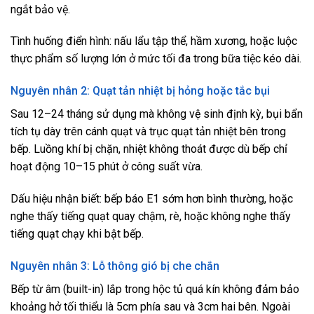
ngắt bảo vệ.
Tình huống điển hình: nấu lẩu tập thể, hầm xương, hoặc luộc
thực phẩm số lượng lớn ở mức tối đa trong bữa tiệc kéo dài.
Nguyên nhân 2: Quạt tản nhiệt bị hỏng hoặc tắc bụi
Sau 12–24 tháng sử dụng mà không vệ sinh định kỳ, bụi bẩn
tích tụ dày trên cánh quạt và trục quạt tản nhiệt bên trong
bếp. Luồng khí bị chặn, nhiệt không thoát được dù bếp chỉ
hoạt động 10–15 phút ở công suất vừa.
Dấu hiệu nhận biết: bếp báo E1 sớm hơn bình thường, hoặc
nghe thấy tiếng quạt quay chậm, rè, hoặc không nghe thấy
tiếng quạt chạy khi bật bếp.
Nguyên nhân 3: Lỗ thông gió bị che chắn
Bếp từ âm (built-in) lắp trong hộc tủ quá kín không đảm bảo
khoảng hở tối thiểu là 5cm phía sau và 3cm hai bên. Ngoài