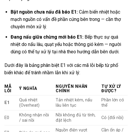
Bật nguồn chưa nấu đã báo E1:
Cảm biến nhiệt hoặc
mạch nguồn có vấn đề phần cứng bên trong — cần thợ
chuyên môn xử lý.
Đang nấu giữa chừng mới báo E1:
Bếp thực sự quá
nhiệt do nấu lâu, quạt yếu hoặc thông gió kém — người
dùng có thể tự xử lý tại nhà theo hướng dẫn bên dưới.
Dưới đây là bảng phân biệt E1 với các mã lỗi bếp từ phổ
biến khác để tránh nhầm lẫn khi xử lý:
MÃ
NGUYÊN NHÂN
TỰ XỬ LÝ
Ý NGHĨA
LỖI
CHÍNH
ĐƯỢC?
Quá nhiệt
Tản nhiệt kém, nấu
Phần lớn có
E1
(Overheat)
lâu liên tục
thể
Không nhận nồi
Nồi không đủ từ tính,
E0
Có (đổi nồi)
/ sai nồi
đặt lệch
Nguồn điện vượt
Cần ổn áp /