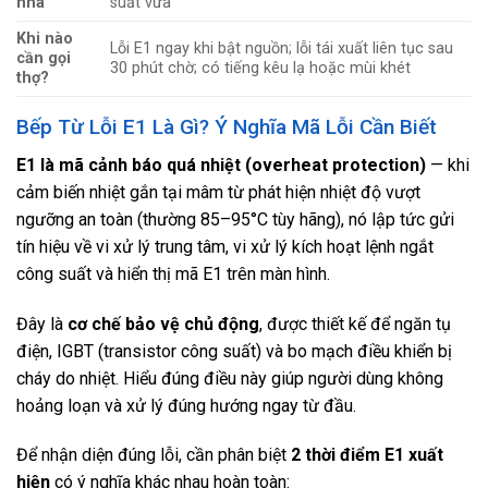
nhà
suất vừa
Khi nào
Lỗi E1 ngay khi bật nguồn; lỗi tái xuất liên tục sau
cần gọi
30 phút chờ; có tiếng kêu lạ hoặc mùi khét
thợ?
Bếp Từ Lỗi E1 Là Gì? Ý Nghĩa Mã Lỗi Cần Biết
E1 là mã cảnh báo quá nhiệt (overheat protection)
— khi
cảm biến nhiệt gắn tại mâm từ phát hiện nhiệt độ vượt
ngưỡng an toàn (thường 85–95°C tùy hãng), nó lập tức gửi
tín hiệu về vi xử lý trung tâm, vi xử lý kích hoạt lệnh ngắt
công suất và hiển thị mã E1 trên màn hình.
Đây là
cơ chế bảo vệ chủ động
, được thiết kế để ngăn tụ
điện, IGBT (transistor công suất) và bo mạch điều khiển bị
cháy do nhiệt. Hiểu đúng điều này giúp người dùng không
hoảng loạn và xử lý đúng hướng ngay từ đầu.
Để nhận diện đúng lỗi, cần phân biệt
2 thời điểm E1 xuất
hiện
có ý nghĩa khác nhau hoàn toàn: