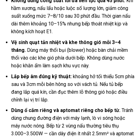
Không dùng công suất tối đa liên tục quá 45 phút.
Khi
hầm xương, nấu lẩu hoặc luộc số lượng lớn, giảm công
suất xuống mức 7–8/10 sau 30 phút đầu. Thời gian nấu
dài thêm khoảng 10–15% nhưng bếp thoát nhiệt kịp và
không kích hoạt E1.
Vệ sinh quạt tản nhiệt và khe thông gió mỗi 3–4
tháng.
Dùng máy thổi bụi (blower) hoặc bàn chải mềm
thổi vào các khe gió phía dưới bếp. Không dùng nước
hoặc khăn ẩm làm sạch khu vực này.
Lắp bếp âm đúng kỹ thuật:
khoảng hở tối thiểu 5cm phía
sau và 3cm mỗi bên hông so với vách tủ. Nếu tủ bếp
đang lắp quá kín, cần đục thêm lỗ thông gió hoặc điều
chỉnh lại vị trí lắp.
Dùng ổ cắm riêng và aptomat riêng cho bếp từ.
Tránh
dùng chung đường điện với máy lạnh, lò vi sóng hoặc
máy nước nóng. Bếp từ 2 vùng nấu thường tiêu thụ
3.000–3.500W — cần dây điện ít nhất 2.5mm² và aptomat