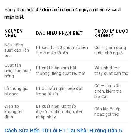
Bảng tổng hợp để đối chiếu nhanh 4 nguyên nhân và cách
nhận biết:
NGUYÊN
TỰ XỬ LÝ ĐƯỢC
DẤU HIỆU NHẬN BIẾT
NHÂN
KHÔNG?
Nấu công
E1 sau 45–60 phút nấu liên
Có — giảm công
suất cao liên
tục ở mức tối đa
suất, chờ nguội
tục
Quạt tản
E1 xuất hiện sớm bất
Vệ sinh được;
nhiệt tắc bụi /
thường, tiếng quạt rè/mất
thay quạt cần thợ
hỏng
Có — dọn vật
Lỗ thông gió
E1 dù nấu ngắn, bếp đặt
chèn, kiểm tra
bị chèn
trong tủ kín
lắp đặt
Điện áp
E1 xuất hiện lúc thấp
Cần lắp ổn áp
không ổn
điện/cao điểm điện, đèn
hoặc gọi thợ
định
nhấp nháy
Cách Sửa Bếp Từ Lỗi E1 Tại Nhà: Hướng Dẫn 5