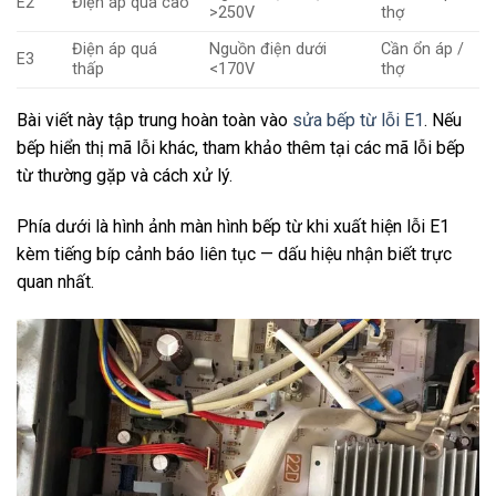
E2
Điện áp quá cao
>250V
thợ
Điện áp quá
Nguồn điện dưới
Cần ổn áp /
E3
thấp
<170V
thợ
Bài viết này tập trung hoàn toàn vào
sửa bếp từ lỗi E1
. Nếu
bếp hiển thị mã lỗi khác, tham khảo thêm tại các mã lỗi bếp
từ thường gặp và cách xử lý.
Phía dưới là hình ảnh màn hình bếp từ khi xuất hiện lỗi E1
kèm tiếng bíp cảnh báo liên tục — dấu hiệu nhận biết trực
quan nhất.