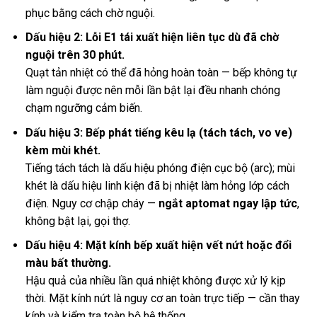
phục bằng cách chờ nguội.
Dấu hiệu 2: Lỗi E1 tái xuất hiện liên tục dù đã chờ
nguội trên 30 phút.
Quạt tản nhiệt có thể đã hỏng hoàn toàn — bếp không tự
làm nguội được nên mỗi lần bật lại đều nhanh chóng
chạm ngưỡng cảm biến.
Dấu hiệu 3: Bếp phát tiếng kêu lạ (tách tách, vo ve)
kèm mùi khét.
Tiếng tách tách là dấu hiệu phóng điện cục bộ (arc); mùi
khét là dấu hiệu linh kiện đã bị nhiệt làm hỏng lớp cách
điện. Nguy cơ chập cháy —
ngắt aptomat ngay lập tức
,
không bật lại, gọi thợ.
Dấu hiệu 4: Mặt kính bếp xuất hiện vết nứt hoặc đổi
màu bất thường.
Hậu quả của nhiều lần quá nhiệt không được xử lý kịp
thời. Mặt kính nứt là nguy cơ an toàn trực tiếp — cần thay
kính và kiểm tra toàn bộ hệ thống.