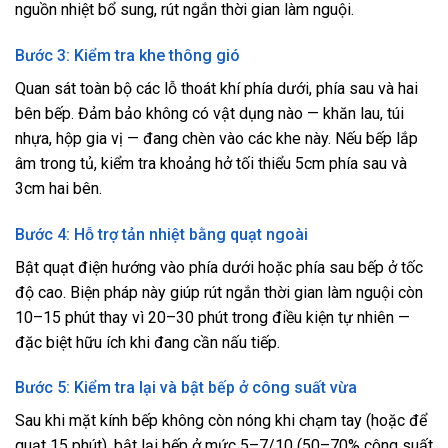
nguồn nhiệt bổ sung, rút ngắn thời gian làm nguội.
Bước 3: Kiểm tra khe thông gió
Quan sát toàn bộ các lỗ thoát khí phía dưới, phía sau và hai
bên bếp. Đảm bảo không có vật dụng nào — khăn lau, túi
nhựa, hộp gia vị — đang chèn vào các khe này. Nếu bếp lắp
âm trong tủ, kiểm tra khoảng hở tối thiểu 5cm phía sau và
3cm hai bên.
Bước 4: Hỗ trợ tản nhiệt bằng quạt ngoài
Bật quạt điện hướng vào phía dưới hoặc phía sau bếp ở tốc
độ cao. Biện pháp này giúp rút ngắn thời gian làm nguội còn
10–15 phút thay vì 20–30 phút trong điều kiện tự nhiên —
đặc biệt hữu ích khi đang cần nấu tiếp.
Bước 5: Kiểm tra lại và bật bếp ở công suất vừa
Sau khi mặt kính bếp không còn nóng khi chạm tay (hoặc để
quạt 15 phút), bật lại bếp ở mức 5–7/10 (50–70% công suất