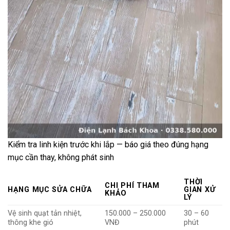
Kiểm tra linh kiện trước khi lắp — báo giá theo đúng hạng
mục cần thay, không phát sinh
THỜI
CHI PHÍ THAM
HẠNG MỤC SỬA CHỮA
GIAN XỬ
KHẢO
LÝ
Vệ sinh quạt tản nhiệt,
150.000 – 250.000
30 – 60
thông khe gió
VNĐ
phút