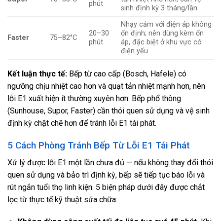
phút
sinh định kỳ 3 tháng/lần
Nhạy cảm với điện áp không
20–30
ổn định; nên dùng kèm ổn
Faster
75–82°C
phút
áp, đặc biệt ở khu vực có
điện yếu
Kết luận thực tế:
Bếp từ cao cấp (Bosch, Hafele) có
ngưỡng chịu nhiệt cao hơn và quạt tản nhiệt mạnh hơn, nên
lỗi E1 xuất hiện ít thường xuyên hơn. Bếp phổ thông
(Sunhouse, Supor, Faster) cần thói quen sử dụng và vệ sinh
định kỳ chặt chẽ hơn để tránh lỗi E1 tái phát.
5 Cách Phòng Tránh Bếp Từ Lỗi E1 Tái Phát
Xử lý được lỗi E1 một lần chưa đủ — nếu không thay đổi thói
quen sử dụng và bảo trì định kỳ, bếp sẽ tiếp tục báo lỗi và
rút ngắn tuổi thọ linh kiện. 5 biện pháp dưới đây được chắt
lọc từ thực tế kỹ thuật sửa chữa: