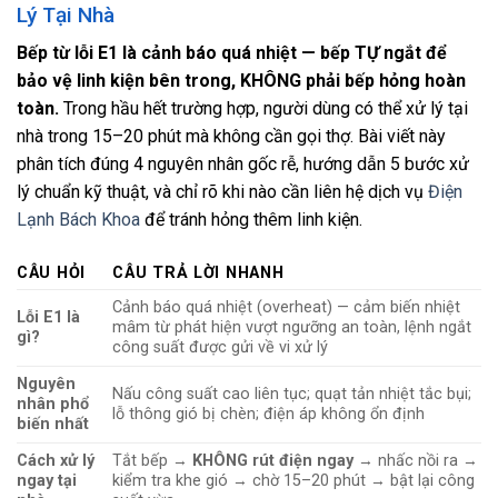
Lý Tại Nhà
Bếp từ lỗi E1 là cảnh báo quá nhiệt — bếp TỰ ngắt để
bảo vệ linh kiện bên trong, KHÔNG phải bếp hỏng hoàn
toàn.
Trong hầu hết trường hợp, người dùng có thể xử lý tại
nhà trong 15–20 phút mà không cần gọi thợ. Bài viết này
phân tích đúng 4 nguyên nhân gốc rễ, hướng dẫn 5 bước xử
lý chuẩn kỹ thuật, và chỉ rõ khi nào cần liên hệ dịch vụ
Điện
Lạnh Bách Khoa
để tránh hỏng thêm linh kiện.
CÂU HỎI
CÂU TRẢ LỜI NHANH
Cảnh báo quá nhiệt (overheat) — cảm biến nhiệt
Lỗi E1 là
mâm từ phát hiện vượt ngưỡng an toàn, lệnh ngắt
gì?
công suất được gửi về vi xử lý
Nguyên
Nấu công suất cao liên tục; quạt tản nhiệt tắc bụi;
nhân phổ
lỗ thông gió bị chèn; điện áp không ổn định
biến nhất
Cách xử lý
Tắt bếp →
KHÔNG rút điện ngay
→ nhấc nồi ra →
ngay tại
kiểm tra khe gió → chờ 15–20 phút → bật lại công