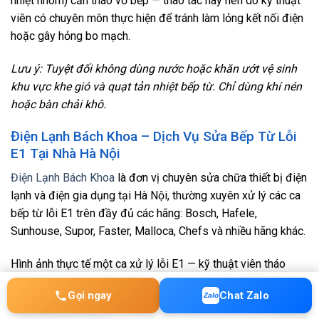
nhiệt nhôm) cần tháo vỏ bếp — thao tác này nên do kỹ thuật
viên có chuyên môn thực hiện để tránh làm lỏng kết nối điện
hoặc gây hỏng bo mạch.
Lưu ý: Tuyệt đối không dùng nước hoặc khăn ướt vệ sinh
khu vực khe gió và quạt tản nhiệt bếp từ. Chỉ dùng khí nén
hoặc bàn chải khô.
Điện Lạnh Bách Khoa – Dịch Vụ Sửa Bếp Từ Lỗi
E1 Tại Nhà Hà Nội
Điện Lạnh Bách Khoa
là đơn vị chuyên sửa chữa thiết bị điện
lạnh và điện gia dụng tại Hà Nội, thường xuyên xử lý các ca
bếp từ lỗi E1 trên đầy đủ các hãng: Bosch, Hafele,
Sunhouse, Supor, Faster, Malloca, Chefs và nhiều hãng khác.
Hình ảnh thực tế một ca xử lý lỗi E1 — kỹ thuật viên tháo
máy kiểm tra từng linh kiện liên quan đến cảm biến nhiệt:
Gọi ngay
Chat Zalo
Zalo