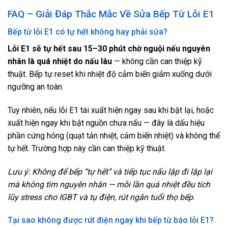
FAQ – Giải Đáp Thắc Mắc Về Sửa Bếp Từ Lỗi E1
Bếp từ lỗi E1 có tự hết không hay phải sửa?
Lỗi E1 sẽ tự hết sau 15–30 phút chờ nguội nếu nguyên
nhân là quá nhiệt do nấu lâu
— không cần can thiệp kỹ
thuật. Bếp tự reset khi nhiệt độ cảm biến giảm xuống dưới
ngưỡng an toàn.
Tuy nhiên, nếu lỗi E1 tái xuất hiện ngay sau khi bật lại, hoặc
xuất hiện ngay khi bật nguồn chưa nấu — đây là dấu hiệu
phần cứng hỏng (quạt tản nhiệt, cảm biến nhiệt) và không thể
tự hết. Trường hợp này cần can thiệp kỹ thuật.
Lưu ý: Không để bếp “tự hết” và tiếp tục nấu lặp đi lặp lại
mà không tìm nguyên nhân — mỗi lần quá nhiệt đều tích
lũy stress cho IGBT và tụ điện, rút ngắn tuổi thọ bếp.
Tại sao không được rút điện ngay khi bếp từ báo lỗi E1?