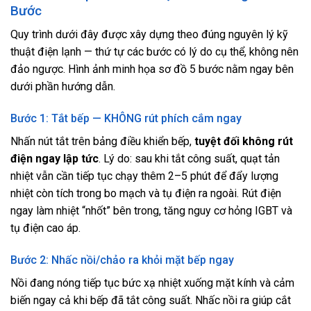
Bước
Quy trình dưới đây được xây dựng theo đúng nguyên lý kỹ
thuật điện lạnh — thứ tự các bước có lý do cụ thể, không nên
đảo ngược. Hình ảnh minh họa sơ đồ 5 bước nằm ngay bên
dưới phần hướng dẫn.
Bước 1: Tắt bếp — KHÔNG rút phích cắm ngay
Nhấn nút tắt trên bảng điều khiển bếp,
tuyệt đối không rút
điện ngay lập tức
. Lý do: sau khi tắt công suất, quạt tản
nhiệt vẫn cần tiếp tục chạy thêm 2–5 phút để đẩy lượng
nhiệt còn tích trong bo mạch và tụ điện ra ngoài. Rút điện
ngay làm nhiệt “nhốt” bên trong, tăng nguy cơ hỏng IGBT và
tụ điện cao áp.
Bước 2: Nhấc nồi/chảo ra khỏi mặt bếp ngay
Nồi đang nóng tiếp tục bức xạ nhiệt xuống mặt kính và cảm
biến ngay cả khi bếp đã tắt công suất. Nhấc nồi ra giúp cắt