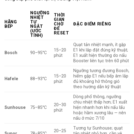
NGƯỠNG
THỜI
NHIỆT
GIAN
HÃNG
TỰ
CHỜ
ĐẶC ĐIỂM RIÊNG
BẾP
NGẮT
ĐỂ
(ƯỚC
RESET
TÍNH)
Quạt tản nhiệt mạnh, ít gặp
15–20
E1 khi lắp đặt đúng kỹ thuật;
Bosch
90–95°C
phút
E1 xuất hiện thường do nấu
Booster liên tục trên 60 phút
Ngưỡng tương đương Bosch,
15–20
hiếm gặp E1 nếu bếp âm lắp
Hafele
88–93°C
phút
đủ khoảng hở thông gió
theo hướng dẫn kỹ thuật
Dòng phổ thông, ngưỡng
chịu nhiệt thấp hơn; E1 xuất
20–30
Sunhouse
75–85°C
hiện nhanh hơn khi nấu lẩu
phút
hoặc hầm xương lâu — nên
nấu ở mức 7/10
Tương tự Sunhouse; quạt
20–25
Supor
78–85°C
tản nhiệt nhỏ hơn, cần vệ