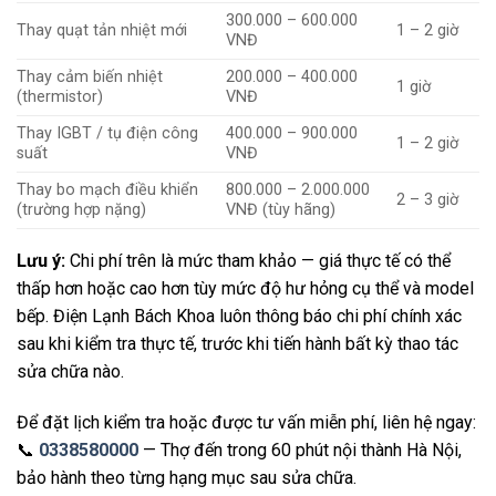
300.000 – 600.000
Thay quạt tản nhiệt mới
1 – 2 giờ
VNĐ
Thay cảm biến nhiệt
200.000 – 400.000
1 giờ
(thermistor)
VNĐ
Thay IGBT / tụ điện công
400.000 – 900.000
1 – 2 giờ
suất
VNĐ
Thay bo mạch điều khiển
800.000 – 2.000.000
2 – 3 giờ
(trường hợp nặng)
VNĐ (tùy hãng)
Lưu ý:
Chi phí trên là mức tham khảo — giá thực tế có thể
thấp hơn hoặc cao hơn tùy mức độ hư hỏng cụ thể và model
bếp. Điện Lạnh Bách Khoa luôn thông báo chi phí chính xác
sau khi kiểm tra thực tế, trước khi tiến hành bất kỳ thao tác
sửa chữa nào.
Để đặt lịch kiểm tra hoặc được tư vấn miễn phí, liên hệ ngay:
📞
0338580000
— Thợ đến trong 60 phút nội thành Hà Nội,
bảo hành theo từng hạng mục sau sửa chữa.