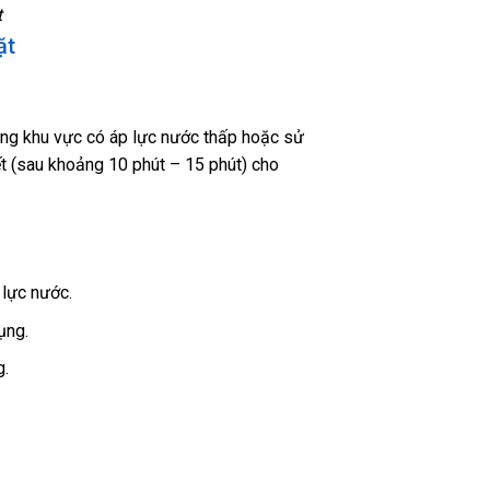
t
ặt
ững khu vực có áp lực nước thấp hoặc sử
ết (sau khoảng 10 phút – 15 phút) cho
lực nước.
ụng.
g.