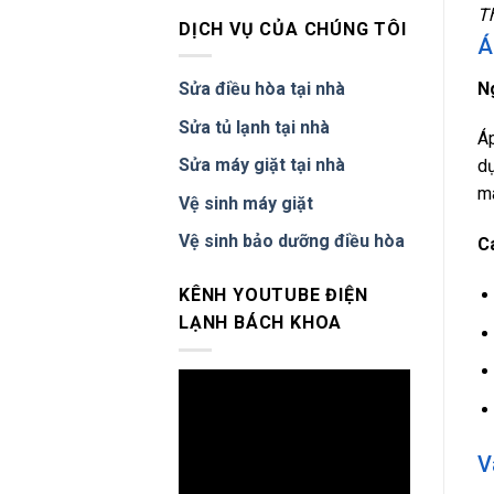
dẫn
giặt
Th
kỹ
electrolux
DỊCH VỤ CỦA CHÚNG TÔI
Á
thuật
báo
bảo
lỗi
trì
E10
N
Sửa điều hòa tại nhà
máy
nguyên
giặt
nhân
Sửa tủ lạnh tại nhà
Sanyo
Áp
và
cách
Sửa máy giặt tại nhà
dụ
khắc
má
phục.
Vệ sinh máy giặt
Vệ sinh bảo dưỡng điều hòa
C
KÊNH YOUTUBE ĐIỆN
LẠNH BÁCH KHOA
V