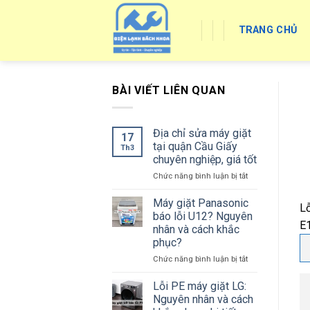
Skip
to
TRANG CHỦ
content
BÀI VIẾT LIÊN QUAN
Địa chỉ sửa máy giặt
17
tại quận Cầu Giấy
Th3
chuyên nghiệp, giá tốt
ở
Chức năng bình luận bị tắt
Địa
chỉ
Máy giặt Panasonic
Lỗ
sửa
báo lỗi U12? Nguyên
máy
E1
nhân và cách khắc
giặt
phục?
tại
quận
ở
Chức năng bình luận bị tắt
Cầu
Máy
Giấy
giặt
Lỗi PE máy giặt LG:
chuyên
Panasonic
Nguyên nhân và cách
nghiệp,
báo