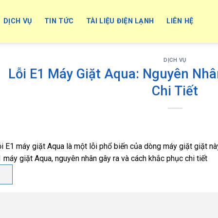
DỊCH VỤ
TIN TỨC
TÀI LIỆU ĐIỆN LẠNH
LIÊN HỆ
DỊCH VỤ
Lỗi E1 Máy Giặt Aqua: Nguyên Nhâ
Chi Tiết
i E1 máy giặt Aqua là một lỗi phổ biến của dòng máy giặt giặt này.
 máy giặt Aqua, nguyên nhân gây ra và cách khắc phục chi tiết