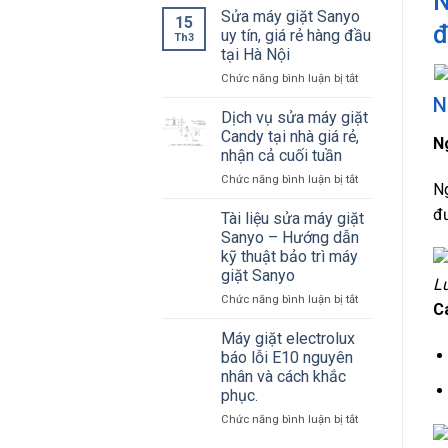
N
lỗi
Sửa máy giặt Sanyo
Cách
Tiết
15
đ
máy
sửa
uy tín, giá rẻ hàng đầu
Th3
giặt
lỗi
tại Hà Nội
Toshiba
E3
ở
Chức năng bình luận bị tắt
Nhật
máy
Sửa
nội
giặt
N
máy
địa.
Dịch vụ sửa máy giặt
Toshiba
giặt
Candy tại nhà giá rẻ,
N
Sanyo
nhận cả cuối tuần
uy
ở
Chức năng bình luận bị tắt
tín,
Ng
Dịch
giá
đư
vụ
rẻ
Tài liệu sửa máy giặt
sửa
hàng
Sanyo – Hướng dẫn
máy
đầu
kỹ thuật bảo trì máy
giặt
tại
giặt Sanyo
Candy
Hà
Lư
tại
Nội
ở
Chức năng bình luận bị tắt
C
nhà
Tài
giá
liệu
Máy giặt electrolux
rẻ,
sửa
báo lỗi E10 nguyên
nhận
máy
nhân và cách khắc
cả
giặt
phục.
cuối
Sanyo
tuần
–
ở
Chức năng bình luận bị tắt
Hướng
Máy