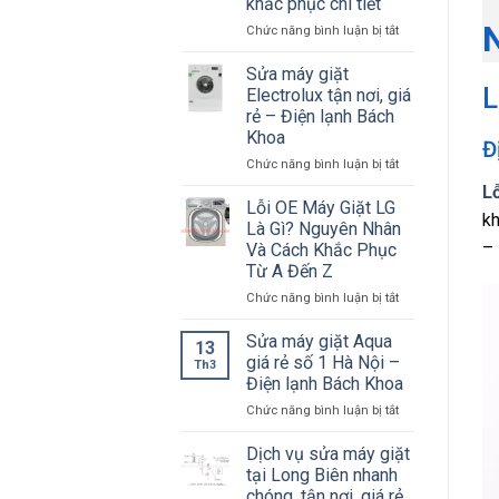
khắc phục chi tiết
giá
lỗi
N
tốt
ở
Chức năng bình luận bị tắt
U12?
Lỗi
Nguyên
PE
nhân
Sửa máy giặt
máy
và
L
Electrolux tận nơi, giá
giặt
cách
rẻ – Điện lạnh Bách
LG:
khắc
Khoa
Nguyên
Đ
phục?
nhân
ở
Chức năng bình luận bị tắt
và
Sửa
L
cách
máy
Lỗi OE Máy Giặt LG
kh
khắc
giặt
Là Gì? Nguyên Nhân
phục
Electrolux
– 
Và Cách Khắc Phục
chi
tận
Từ A Đến Z
tiết
nơi,
giá
ở
Chức năng bình luận bị tắt
rẻ
Lỗi
–
OE
Sửa máy giặt Aqua
13
Điện
Máy
giá rẻ số 1 Hà Nội –
Th3
lạnh
Giặt
Điện lạnh Bách Khoa
Bách
LG
Khoa
ở
Chức năng bình luận bị tắt
Là
Sửa
Gì?
máy
Nguyên
Dịch vụ sửa máy giặt
giặt
Nhân
tại Long Biên nhanh
Aqua
Và
chóng, tận nơi, giá rẻ