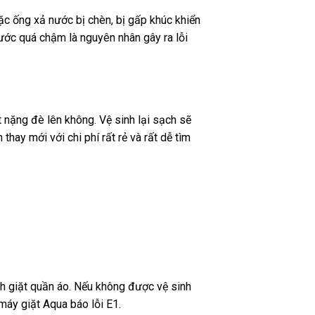
ặc ống xả nước bị chèn, bị gấp khúc khiển
nước quá chậm là nguyên nhân gây ra lỗi
t nặng đè lên không. Vệ sinh lại sạch sẽ
thay mới với chi phí rất rẻ và rất dễ tìm
nh giặt quần áo. Nếu không được vệ sinh
máy giặt Aqua báo lỗi E1.