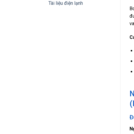
Tài liệu điện lạnh
Bo
đư
va
C
N
(
Đ
N