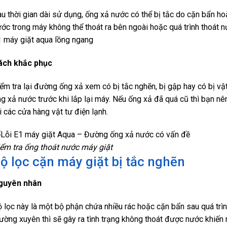
u thời gian dài sử dụng, ống xả nước có thể bị tắc do cặn bẩn ho
ớc trong máy không thể thoát ra bên ngoài hoặc quá trình thoát 
 máy giặt aqua lồng ngang
ách khắc phục
ểm tra lại đường ống xả xem có bị tắc nghẽn, bị gập hay có bị vậ
g xả nước trước khi lắp lại máy. Nếu ống xả đã quá cũ thì bạn nên 
i các cửa hàng vật tư điện lạnh.
ểm tra ống thoát nước máy giặt
ộ lọc cặn máy giặt bị tắc nghẽn
guyên nhân
 lọc này là một bộ phận chứa nhiều rác hoặc cặn bẩn sau quá trì
ường xuyên thì sẽ gây ra tình trạng không thoát được nước khiến 