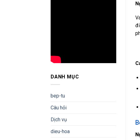
N
Va
đi
ph
C
DANH MỤC
bep-tu
Câu hỏi
Dịch vụ
B
dieu-hoa
N