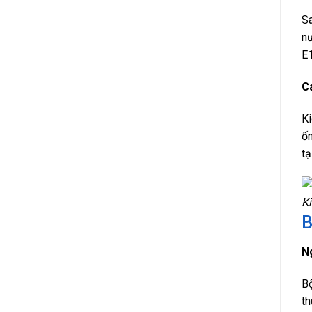
Sa
nư
E1
C
Ki
ốn
tạ
Ki
B
N
Bộ
th