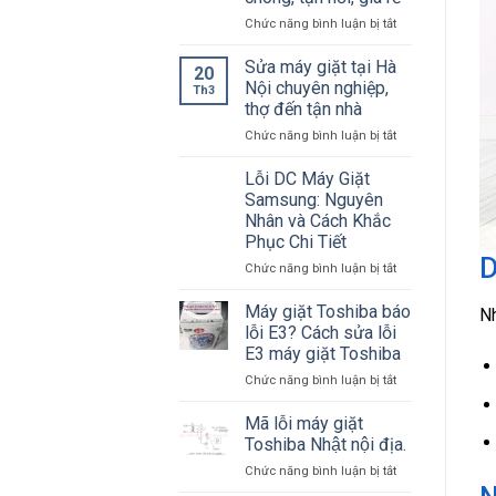
giá
Cách
ở
Chức năng bình luận bị tắt
rẻ
Khắc
Dịch
số
Phục
vụ
1
Từ
Sửa máy giặt tại Hà
20
sửa
Hà
A
Nội chuyên nghiệp,
Th3
máy
Nội
Đến
thợ đến tận nhà
giặt
–
Z
ở
Chức năng bình luận bị tắt
tại
Điện
Sửa
Long
lạnh
máy
Biên
Bách
Lỗi DC Máy Giặt
giặt
nhanh
Khoa
Samsung: Nguyên
tại
chóng,
Nhân và Cách Khắc
Hà
tận
Phục Chi Tiết
Nội
nơi,
D
chuyên
giá
ở
Chức năng bình luận bị tắt
nghiệp,
rẻ
Lỗi
thợ
DC
Máy giặt Toshiba báo
Nh
đến
Máy
lỗi E3? Cách sửa lỗi
tận
Giặt
E3 máy giặt Toshiba
nhà
Samsung:
ở
Chức năng bình luận bị tắt
Nguyên
Máy
Nhân
giặt
và
Mã lỗi máy giặt
Toshiba
Cách
Toshiba Nhật nội địa.
báo
Khắc
ở
Chức năng bình luận bị tắt
lỗi
Phục
Mã
E3?
Chi