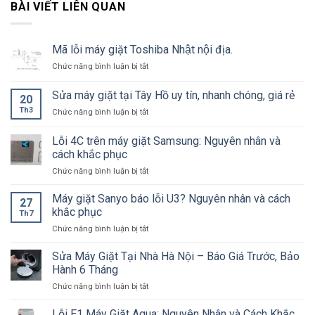
BÀI VIẾT LIÊN QUAN
Mã lỗi máy giặt Toshiba Nhật nội địa.
ở
Chức năng bình luận bị tắt
Mã
lỗi
Sửa máy giặt tại Tây Hồ uy tín, nhanh chóng, giá rẻ
20
máy
Th3
ở
Chức năng bình luận bị tắt
giặt
Sửa
Toshiba
máy
Nhật
Lỗi 4C trên máy giặt Samsung: Nguyên nhân và
giặt
nội
cách khắc phục
tại
địa.
ở
Chức năng bình luận bị tắt
Tây
Lỗi
Hồ
4C
uy
Máy giặt Sanyo báo lỗi U3? Nguyên nhân và cách
27
trên
tín,
khắc phục
Th7
máy
nhanh
ở
Chức năng bình luận bị tắt
giặt
chóng,
Máy
Samsung:
giá
giặt
Sửa Máy Giặt Tại Nhà Hà Nội – Báo Giá Trước, Bảo
Nguyên
rẻ
Sanyo
nhân
Hành 6 Tháng
báo
và
ở
Chức năng bình luận bị tắt
lỗi
cách
Sửa
U3?
khắc
Máy
Lỗi E1 Máy Giặt Aqua: Nguyên Nhân và Cách Khắc
Nguyên
phục