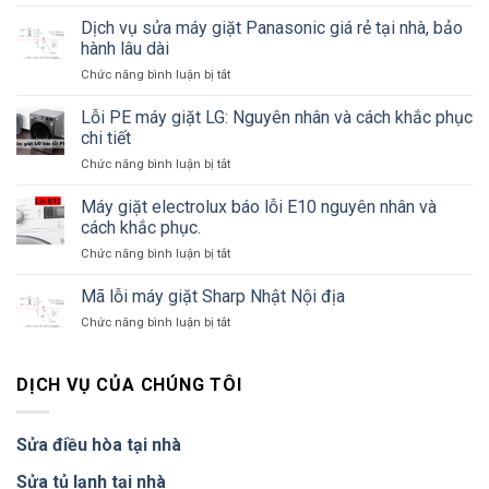
Đơn
tại
và
vị
Hà
Dịch vụ sửa máy giặt Panasonic giá rẻ tại nhà, bảo
cách
sửa
Đông
hành lâu dài
khắc
máy
chuyên
phục
ở
Chức năng bình luận bị tắt
giặt
nghiệp
Dịch
tại
vụ
Lỗi PE máy giặt LG: Nguyên nhân và cách khắc phục
quận
sửa
Đống
chi tiết
máy
Đa,
ở
Chức năng bình luận bị tắt
giặt
bảo
Lỗi
Panasonic
hành
PE
Máy giặt electrolux báo lỗi E10 nguyên nhân và
giá
lâu
máy
rẻ
cách khắc phục.
dài
giặt
tại
ở
Chức năng bình luận bị tắt
LG:
nhà,
Máy
Nguyên
bảo
giặt
Mã lỗi máy giặt Sharp Nhật Nội địa
nhân
hành
electrolux
và
lâu
ở
Chức năng bình luận bị tắt
báo
cách
dài
Mã
lỗi
khắc
lỗi
E10
phục
máy
DỊCH VỤ CỦA CHÚNG TÔI
nguyên
chi
giặt
nhân
tiết
Sharp
và
Nhật
cách
Sửa điều hòa tại nhà
Nội
khắc
địa
phục.
Sửa tủ lạnh tại nhà