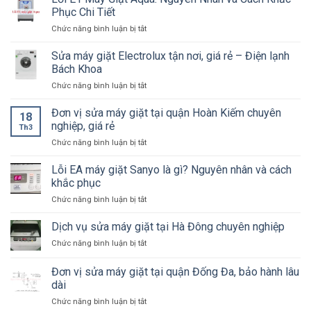
Giặt
nhân
Phục Chi Tiết
Tại
và
ở
Chức năng bình luận bị tắt
Nhà
cách
Lỗi
Hà
khắc
E1
Sửa máy giặt Electrolux tận nơi, giá rẻ – Điện lạnh
Nội
phục
Máy
–
Bách Khoa
Giặt
Báo
ở
Chức năng bình luận bị tắt
Aqua:
Giá
Sửa
Nguyên
Trước,
máy
Đơn vị sửa máy giặt tại quận Hoàn Kiếm chuyên
Nhân
Bảo
18
giặt
và
nghiệp, giá rẻ
Hành
Th3
Electrolux
Cách
6
ở
Chức năng bình luận bị tắt
tận
Khắc
Tháng
Đơn
nơi,
Phục
vị
Lỗi EA máy giặt Sanyo là gì? Nguyên nhân và cách
giá
Chi
sửa
rẻ
khắc phục
Tiết
máy
–
ở
Chức năng bình luận bị tắt
giặt
Điện
Lỗi
tại
lạnh
EA
Dịch vụ sửa máy giặt tại Hà Đông chuyên nghiệp
quận
Bách
máy
Hoàn
Khoa
ở
Chức năng bình luận bị tắt
giặt
Kiếm
Dịch
Sanyo
chuyên
vụ
Đơn vị sửa máy giặt tại quận Đống Đa, bảo hành lâu
là
nghiệp,
sửa
gì?
dài
giá
máy
Nguyên
rẻ
ở
Chức năng bình luận bị tắt
giặt
nhân