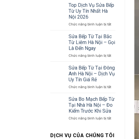
Từ
Cả
Top Dịch Vụ Sửa Bếp
Nhật
Các
Từ Uy Tín Nhất Hà
Hay
Hãng
Nội 2026
Bếp
–
ở
Chức năng bình luận bị tắt
Từ
Bảng
Top
Đức
Giá
Dịch
Tốt
Tham
Sửa Bếp Từ Tại Bắc
Vụ
Hơn?
Khảo
Từ Liêm Hà Nội – Gọi
Sửa
So
Là Đến Ngay
Bếp
Sánh
ở
Chức năng bình luận bị tắt
Từ
Chi
Sửa
Uy
Tiết
Bếp
Tín
2026
Sửa Bếp Từ Tại Đông
Từ
Nhất
Anh Hà Nội – Dịch Vụ
Tại
Hà
Uy Tín Giá Rẻ
Bắc
Nội
ở
Chức năng bình luận bị tắt
Từ
2026
Sửa
Liêm
Bếp
Hà
Sửa Bo Mạch Bếp Từ
Từ
Nội
Tại Nhà Hà Nội – Đo
Tại
–
Kiểm Trước Khi Sửa
Đông
Gọi
ở
Chức năng bình luận bị tắt
Anh
Là
Sửa
Hà
Đến
Bo
Nội
Ngay
Mạch
–
DỊCH VỤ CỦA CHÚNG TÔI