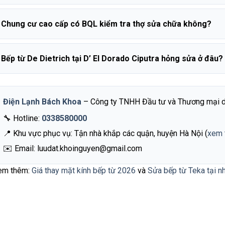
Chung cư cao cấp có BQL kiểm tra thợ sửa chữa không?
Bếp từ De Dietrich tại D’ El Dorado Ciputra hỏng sửa ở đâu?
Điện Lạnh Bách Khoa
– Công ty TNHH Đầu tư và Thương mại d
🔧 Hotline:
0338580000
📍 Khu vực phục vụ: Tận nhà khắp các quận, huyện Hà Nội (
xem 
✉️ Email: luudat.khoinguyen@gmail.com
em thêm:
Giá thay mặt kính bếp từ 2026
và
Sửa bếp từ Teka tại n