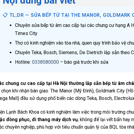
Nội dung bài viết
📋 TL;DR — SỬA BẾP TỪ TẠI THE MANOR, GOLDMARK CI
Chuyên sửa bếp từ âm cao cấp tại các chung cư hạng A Hà
Times City
Thợ có kinh nghiệm vào tòa nhà, quen quy trình bảo vệ ch
Chuyên Teka, Bosch, Siemens, De Dietrich lắp sẵn theo
Hotline:
0338580000
– báo giá trước khi sửa
ác chung cư cao cấp tại Hà Nội thường lắp sẵn bếp từ âm ch
 chọn khi nhận bàn giao. The Manor (Mỹ Đình), Goldmark City (Hồ
ga Mall) đều sử dụng phổ biến các dòng Teka, Bosch, Electrolu
ện Lạnh Bách Khoa có kinh nghiệm làm việc trong môi trường ch
ặc đồng phục, đi thang máy dịch vụ
, không để lại vết bẩn hay 
ệc chuyên nghiệp, phù hợp với tiêu chuẩn quản lý của BQL tòa nhà