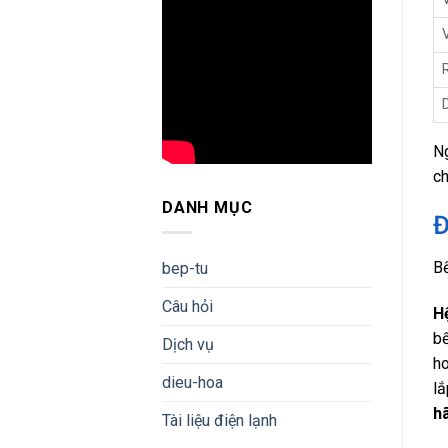
Ng
ch
DANH MỤC
Đ
Bế
bep-tu
Câu hỏi
Hệ
bế
Dịch vụ
ho
dieu-hoa
lắ
h
Tài liệu điện lạnh