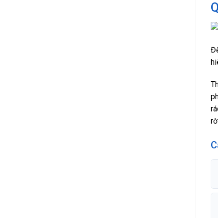
Q
Để
hi
Th
ph
rá
rờ
C