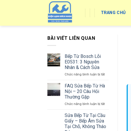
Skip
to
TRANG CHỦ
content
BÀI VIẾT LIÊN QUAN
Bếp Từ Bosch Lỗi
E0531: 3 Nguyên
Nhân & Cách Sửa
ở
Chức năng bình luận bị tắt
Bếp
Từ
FAQ Sửa Bếp Từ Hà
Bosch
Nội – 20 Câu Hỏi
Lỗi
Thường Gặp
E0531:
ở
Chức năng bình luận bị tắt
3
FAQ
Nguyên
Sửa
Nhân
Sửa Bếp Từ Tại Cầu
Bếp
&
Giấy – Bếp Âm Sửa
Từ
Cách
Tại Chỗ, Không Tháo
Hà
Sửa