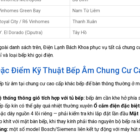
Vinhomes Green Bay
Nam Từ Liêm
Royal City / R6 Vinhomes
Thanh Xuân
D’. El Dorado (Ciputra)
Tây Hồ
oài danh sách trên, Điện Lạnh Bách Khoa phục vụ tất cả chung cư
ỉ và loại bếp khi gọi điện.
ặc Điểm Kỹ Thuật Bếp Âm Chung Cư C
p từ âm tại chung cư cao cấp khác bếp để bàn thông thường ở mộ
 thống thông gió tích hợp với tủ bếp:
bếp âm cần khe hở phía s
p ốp kín có thể gây quá nhiệt thường xuyên
Ổ cắm điện đặc biệt
ặc dây nguồn 4 lõi riêng — phải kiểm tra khi lắp đặt lần đầu
Mặt 
p khít với mặt bàn bếp, khi thay kính phải tháo nguyên bộ bếp ra 
ãng:
một số model Bosch/Siemens liên kết tự động với máy hút mù