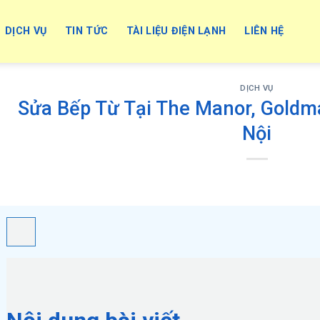
DỊCH VỤ
TIN TỨC
TÀI LIỆU ĐIỆN LẠNH
LIÊN HỆ
DỊCH VỤ
Sửa Bếp Từ Tại The Manor, Goldmar
Nội