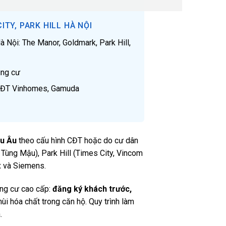
TY, PARK HILL HÀ NỘI
 Nội: The Manor, Goldmark, Park Hill,
ung cư
 CĐT Vinhomes, Gamuda
âu Âu
theo cấu hình CĐT hoặc do cư dân
 Tùng Mậu), Park Hill (Times City, Vincom
x và Siemens.
ung cư cao cấp:
đăng ký khách trước,
mùi hóa chất trong căn hộ. Quy trình làm
.