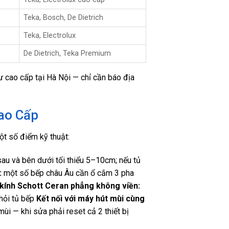
Teka, Bosch, De Dietrich
Teka, Electrolux
De Dietrich, Teka Premium
 cao cấp tại Hà Nội — chỉ cần báo địa
ao Cấp
t số điểm kỹ thuật:
au và bên dưới tối thiểu 5–10cm; nếu tủ
:
một số bếp châu Âu cần ổ cắm 3 pha
kính Schott Ceran phẳng không viền:
khỏi tủ bếp
Kết nối với máy hút mùi cùng
i — khi sửa phải reset cả 2 thiết bị