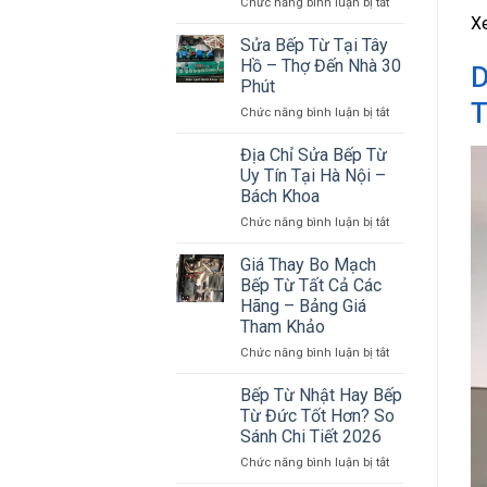
ở
Chức năng bình luận bị tắt
Trãi
Nơi
Sửa
X
Thanh
Bếp
Xuân
Sửa Bếp Từ Tại Tây
Từ
Hà
Hồ – Thợ Đến Nhà 30
D
Lỗi
Nội
Phút
E1:
T
ở
Chức năng bình luận bị tắt
4
Sửa
Nguyên
Bếp
Nhân
Địa Chỉ Sửa Bếp Từ
Từ
&
Uy Tín Tại Hà Nội –
Tại
Cách
Bách Khoa
Tây
Xử
ở
Chức năng bình luận bị tắt
Hồ
Lý
Địa
–
Tại
Chỉ
Thợ
Nhà
Giá Thay Bo Mạch
Sửa
Đến
Bếp Từ Tất Cả Các
Bếp
Nhà
Hãng – Bảng Giá
Từ
30
Tham Khảo
Uy
Phút
Tín
ở
Chức năng bình luận bị tắt
Tại
Giá
Hà
Thay
Bếp Từ Nhật Hay Bếp
Nội
Bo
Từ Đức Tốt Hơn? So
–
Mạch
Sánh Chi Tiết 2026
Bách
Bếp
Khoa
ở
Chức năng bình luận bị tắt
Từ
Bếp
Tất