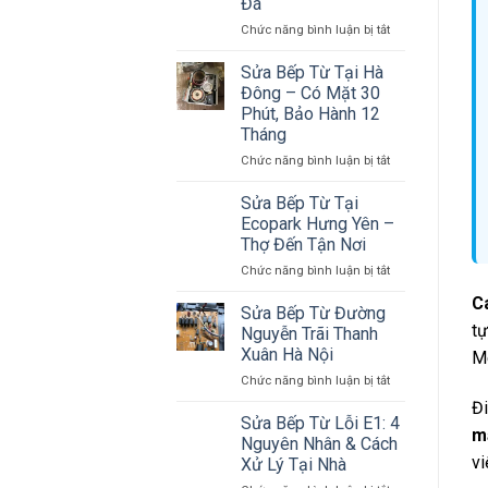
Đá
Nội
–
ở
Chức năng bình luận bị tắt
20
Sửa
Câu
Bếp
Sửa Bếp Từ Tại Hà
Hỏi
Từ
Đông – Có Mặt 30
Thường
Tại
Phút, Bảo Hành 12
Gặp
Cầu
Tháng
Giấy
–
ở
Chức năng bình luận bị tắt
Bếp
Sửa
Âm
Bếp
Sửa Bếp Từ Tại
Sửa
Từ
Ecopark Hưng Yên –
Tại
Tại
Thợ Đến Tận Nơi
Chỗ,
Hà
Không
ở
Chức năng bình luận bị tắt
Đông
Tháo
Sửa
–
C
Đá
Bếp
Có
Sửa Bếp Từ Đường
Từ
Mặt
tự
Nguyễn Trãi Thanh
Tại
30
Xuân Hà Nội
Me
Ecopark
Phút,
ở
Chức năng bình luận bị tắt
Hưng
Bảo
Sửa
Yên
Hành
Đi
Bếp
–
12
Sửa Bếp Từ Lỗi E1: 4
m
Từ
Thợ
Tháng
Nguyên Nhân & Cách
Đường
Đến
vi
Xử Lý Tại Nhà
Nguyễn
Tận