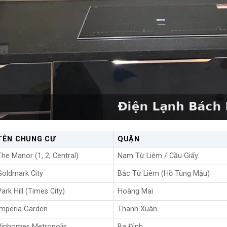
TÊN CHUNG CƯ
QUẬN
The Manor (1, 2, Central)
Nam Từ Liêm / Cầu Giấy
Goldmark City
Bắc Từ Liêm (Hồ Tùng Mậu)
Park Hill (Times City)
Hoàng Mai
Imperia Garden
Thanh Xuân
Vinhomes Metropolis
Ba Đình