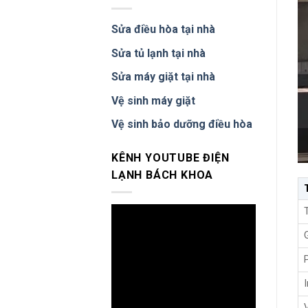
Bếp
Dịch
Từ
Vụ
Tại
Uy
Sửa điều hòa tại nhà
Nhà
Tín
Hà
Giá
Sửa tủ lạnh tại nhà
Nội
Rẻ
–
Sửa máy giặt tại nhà
Đo
Kiểm
Vệ sinh máy giặt
Trước
Khi
Vệ sinh bảo dưỡng điều hòa
Sửa
KÊNH YOUTUBE ĐIỆN
LẠNH BÁCH KHOA