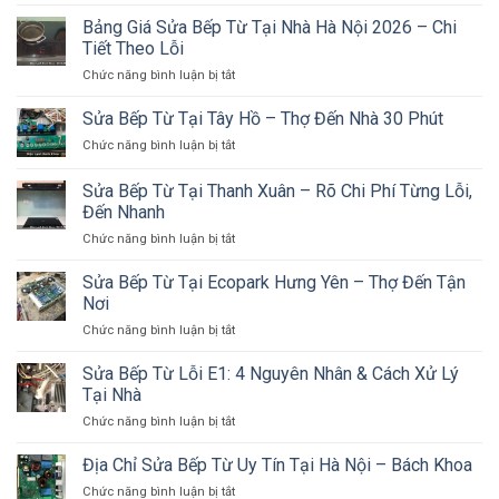
Bếp
Kiếm
Gọi
Từ
Bảng Giá Sửa Bếp Từ Tại Nhà Hà Nội 2026 – Chi
–
Là
Có
Có
Tiết Theo Lỗi
Đến
An
Mặt
Ngay
ở
Chức năng bình luận bị tắt
Toàn
30
Bảng
Không?
Phút,
Giá
Sửa Bếp Từ Tại Tây Hồ – Thợ Đến Nhà 30 Phút
Sóng
Nhận
Sửa
Điện
Ca
ở
Chức năng bình luận bị tắt
Bếp
Từ
Khẩn
Sửa
Từ
Có
Bếp
Sửa Bếp Từ Tại Thanh Xuân – Rõ Chi Phí Từng Lỗi,
Tại
Hại
Từ
Nhà
Đến Nhanh
Sức
Tại
Hà
Khỏe?
ở
Chức năng bình luận bị tắt
Tây
Nội
Sửa
Hồ
2026
Bếp
–
Sửa Bếp Từ Tại Ecopark Hưng Yên – Thợ Đến Tận
–
Từ
Thợ
Nơi
Chi
Tại
Đến
Tiết
ở
Chức năng bình luận bị tắt
Thanh
Nhà
Theo
Sửa
Xuân
30
Lỗi
Bếp
Sửa Bếp Từ Lỗi E1: 4 Nguyên Nhân & Cách Xử Lý
–
Phút
Từ
Rõ
Tại Nhà
Tại
Chi
ở
Chức năng bình luận bị tắt
Ecopark
Phí
Sửa
Hưng
Từng
Bếp
Địa Chỉ Sửa Bếp Từ Uy Tín Tại Hà Nội – Bách Khoa
Yên
Lỗi,
Từ
–
Đến
ở
Chức năng bình luận bị tắt
Lỗi