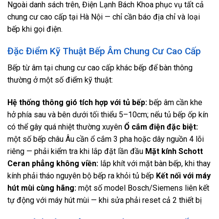
Ngoài danh sách trên, Điện Lạnh Bách Khoa phục vụ tất cả
chung cư cao cấp tại Hà Nội — chỉ cần báo địa chỉ và loại
bếp khi gọi điện.
Đặc Điểm Kỹ Thuật Bếp Âm Chung Cư Cao Cấp
Bếp từ âm tại chung cư cao cấp khác bếp để bàn thông
thường ở một số điểm kỹ thuật:
Hệ thống thông gió tích hợp với tủ bếp:
bếp âm cần khe
hở phía sau và bên dưới tối thiểu 5–10cm; nếu tủ bếp ốp kín
có thể gây quá nhiệt thường xuyên
Ổ cắm điện đặc biệt:
một số bếp châu Âu cần ổ cắm 3 pha hoặc dây nguồn 4 lõi
riêng — phải kiểm tra khi lắp đặt lần đầu
Mặt kính Schott
Ceran phẳng không viền:
lắp khít với mặt bàn bếp, khi thay
kính phải tháo nguyên bộ bếp ra khỏi tủ bếp
Kết nối với máy
hút mùi cùng hãng:
một số model Bosch/Siemens liên kết
tự động với máy hút mùi — khi sửa phải reset cả 2 thiết bị