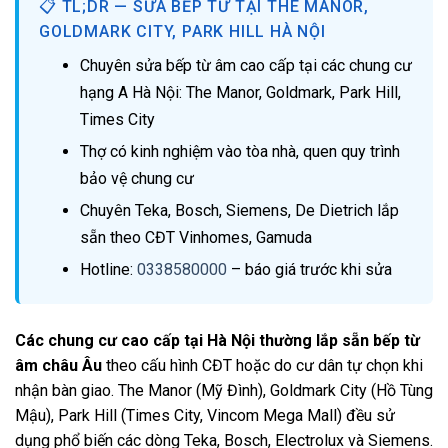
📋 TL;DR — SỬA BẾP TỪ TẠI THE MANOR,
GOLDMARK CITY, PARK HILL HÀ NỘI
Chuyên sửa bếp từ âm cao cấp tại các chung cư
hạng A Hà Nội: The Manor, Goldmark, Park Hill,
Times City
Thợ có kinh nghiệm vào tòa nhà, quen quy trình
bảo vệ chung cư
Chuyên Teka, Bosch, Siemens, De Dietrich lắp
sẵn theo CĐT Vinhomes, Gamuda
Hotline:
0338580000
– báo giá trước khi sửa
Các chung cư cao cấp tại Hà Nội thường lắp sẵn bếp từ
âm châu Âu
theo cấu hình CĐT hoặc do cư dân tự chọn khi
nhận bàn giao. The Manor (Mỹ Đình), Goldmark City (Hồ Tùng
Mậu), Park Hill (Times City, Vincom Mega Mall) đều sử
dụng phổ biến các dòng Teka, Bosch, Electrolux và Siemens.