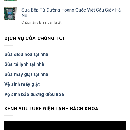
Thợ
Nhanh
Địa
E1:
Đến
Chỉ
Sửa Bếp Từ Đường Hoàng Quốc Việt Cầu Giấy Hà
4
Tận
Sửa
Nguyên
Nội
Nơi
Bếp
Nhân
ở
Chức năng bình luận bị tắt
Từ
&
Sửa
Uy
Cách
Bếp
Tín
Xử
Từ
Tại
DỊCH VỤ CỦA CHÚNG TÔI
Lý
Đường
Hà
Tại
Hoàng
Nội
Nhà
Quốc
–
Sửa điều hòa tại nhà
Việt
Bách
Cầu
Khoa
Sửa tủ lạnh tại nhà
Giấy
Hà
Sửa máy giặt tại nhà
Nội
Vệ sinh máy giặt
Vệ sinh bảo dưỡng điều hòa
KÊNH YOUTUBE ĐIỆN LẠNH BÁCH KHOA