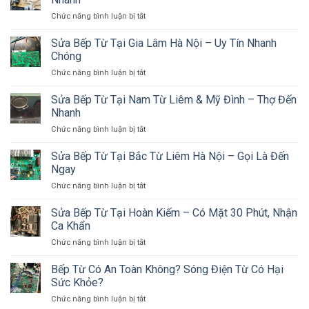
Đường
Tính
ở
Chức năng bình luận bị tắt
Nguyễn
Chi
Sửa
Trãi
Phí
Bếp
Thanh
Sửa Bếp Từ Tại Gia Lâm Hà Nội – Uy Tín Nhanh
Chi
Từ
Xuân
Chóng
Tiết
Tại
Hà
2026
ở
Chức năng bình luận bị tắt
Long
Nội
Sửa
Biên
Bếp
Sửa Bếp Từ Tại Nam Từ Liêm & Mỹ Đình – Thợ Đến
Hà
Từ
Nội
Nhanh
Tại
–
ở
Chức năng bình luận bị tắt
Gia
Thợ
Sửa
Lâm
Đến
Bếp
Sửa Bếp Từ Tại Bắc Từ Liêm Hà Nội – Gọi Là Đến
Hà
Nhà
Từ
Nội
Ngay
Nhanh
Tại
–
ở
Chức năng bình luận bị tắt
Nam
Uy
Sửa
Từ
Tín
Bếp
Sửa Bếp Từ Tại Hoàn Kiếm – Có Mặt 30 Phút, Nhận
Liêm
Nhanh
Từ
&
Ca Khẩn
Chóng
Tại
Mỹ
ở
Chức năng bình luận bị tắt
Bắc
Đình
Sửa
Từ
–
Bếp
Bếp Từ Có An Toàn Không? Sóng Điện Từ Có Hại
Liêm
Thợ
Từ
Hà
Sức Khỏe?
Đến
Tại
Nội
Nhanh
ở
Chức năng bình luận bị tắt
Hoàn
–