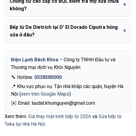
Chung cư cao cấp có BQL kiểm tra thợ sửa chữa
không?
Bếp từ De Dietrich tại D’ El Dorado Ciputra hỏng
sửa ở đâu?
Điện Lạnh Bách Khoa
– Công ty TNHH Đầu tư và
Thương mại dịch vụ Khôi Nguyên
🔧 Hotline:
0338580000
📍 Khu vực phục vụ: Tận nhà khắp các quận, huyện Hà
Nội (
xem trên Google Maps
)
✉️ Email: luudat.khoinguyen@gmail.com
Xem thêm:
Giá thay mặt kính bếp từ 2026
và
Sửa bếp từ
Teka tại nhà Hà Nội
.