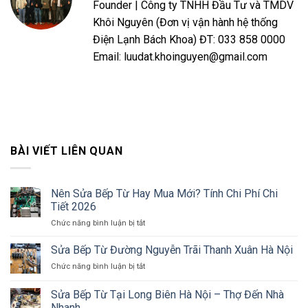
Founder | Công ty TNHH Đầu Tư và TMDV
Khôi Nguyên (Đơn vị vận hành hệ thống
Điện Lạnh Bách Khoa) ĐT: 033 858 0000
Email: luudat.khoinguyen@gmail.com
BÀI VIẾT LIÊN QUAN
Nên Sửa Bếp Từ Hay Mua Mới? Tính Chi Phí Chi
Tiết 2026
ở
Chức năng bình luận bị tắt
Nên
Sửa
Sửa Bếp Từ Đường Nguyễn Trãi Thanh Xuân Hà Nội
Bếp
ở
Chức năng bình luận bị tắt
Từ
Sửa
Hay
Bếp
Sửa Bếp Từ Tại Long Biên Hà Nội – Thợ Đến Nhà
Mua
Từ
Mới?
Nhanh