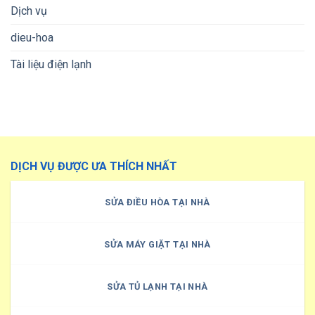
Dịch vụ
dieu-hoa
Tài liệu điện lạnh
DỊCH VỤ ĐƯỢC ƯA THÍCH NHẤT
SỬA ĐIỀU HÒA TẠI NHÀ
SỬA MÁY GIẶT TẠI NHÀ
SỬA TỦ LẠNH TẠI NHÀ