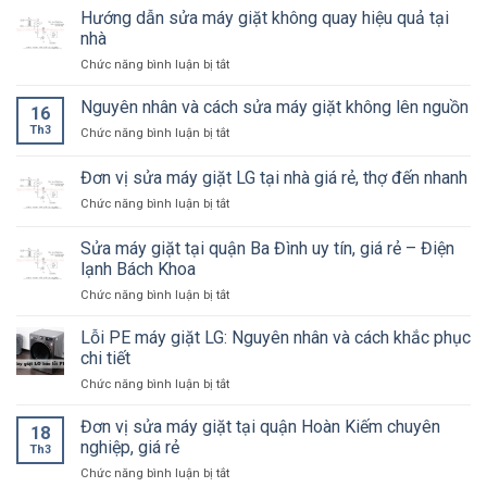
máy
cách
Hướng dẫn sửa máy giặt không quay hiệu quả tại
giản
giặt
khắc
nhà
Samsung
phục
ở
Chức năng bình luận bị tắt
tại
Hướng
nhà
dẫn
Nguyên nhân và cách sửa máy giặt không lên nguồn
Hà
16
sửa
Nội
Th3
ở
Chức năng bình luận bị tắt
máy
giá
Nguyên
giặt
tốt,
nhân
Đơn vị sửa máy giặt LG tại nhà giá rẻ, thợ đến nhanh
không
thợ
và
quay
đến
ở
Chức năng bình luận bị tắt
cách
hiệu
nhanh
Đơn
sửa
quả
vị
máy
Sửa máy giặt tại quận Ba Đình uy tín, giá rẻ – Điện
tại
sửa
giặt
lạnh Bách Khoa
nhà
máy
không
ở
Chức năng bình luận bị tắt
giặt
lên
Sửa
LG
nguồn
máy
tại
Lỗi PE máy giặt LG: Nguyên nhân và cách khắc phục
giặt
nhà
chi tiết
tại
giá
ở
Chức năng bình luận bị tắt
quận
rẻ,
Lỗi
Ba
thợ
PE
Đơn vị sửa máy giặt tại quận Hoàn Kiếm chuyên
Đình
đến
18
máy
uy
nhanh
nghiệp, giá rẻ
Th3
giặt
tín,
ở
Chức năng bình luận bị tắt
LG:
giá