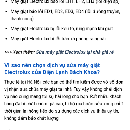
Máy giặt Electrolux báo lỗi EH1, EH2, EH3 (lỗi điện áp)
Máy giặt báo lỗi ED1, ED2, ED3, ED4 (lỗi đường truyền,
thanh nóng)…
Máy giặt Electrolux bị lỗi kêu to, rung mạnh khi giặt
Máy giặt Electrolux bị lỗi tràn xà phòng ra ngoài….
>>> Xem thêm:
Sửa máy giặt Electrolux tại nhà giá rẻ
Vì sao nên chọn dịch vụ sửa máy giặt
Electrolux của Điện Lạnh Bách Khoa?
Thực tế tại Hà Nội, các bạn có thể tìm kiếm được vô số đơn
vị nhận sửa chữa máy giặt tại nhà. Tuy vậy không phải dịch
vụ nào cũng mang tới sự hài lòng cho bạn. Rất nhiều khách
hàng đã bị chặt chém giá cao, bị hớ giá hoặc sửa xong chỉ 1
thời gian lại hỏng tiếp do sử dụng các dịch vụ thiếu uy tín,
không đảm bảo chất lượng.