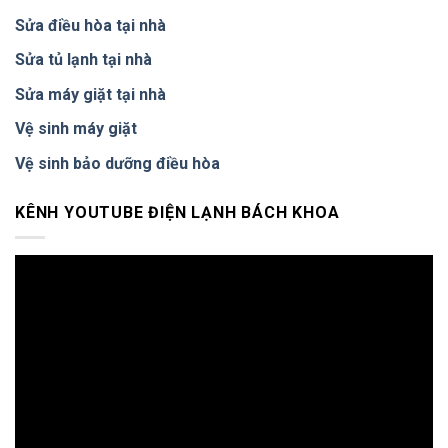
nên
Hà
vệ
Sửa điều hòa tại nhà
Nội
sinh
–
máy
Sửa tủ lạnh tại nhà
Báo
giặt
Giá
định
Sửa máy giặt tại nhà
Trước,
kỳ
Bảo
Vệ sinh máy giặt
Hành
6
Vệ sinh bảo dưỡng điều hòa
Tháng
KÊNH YOUTUBE ĐIỆN LẠNH BÁCH KHOA