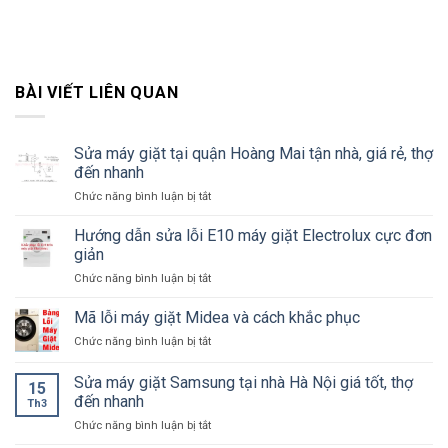
BÀI VIẾT LIÊN QUAN
Sửa máy giặt tại quận Hoàng Mai tận nhà, giá rẻ, thợ
đến nhanh
ở
Chức năng bình luận bị tắt
Sửa
máy
Hướng dẫn sửa lỗi E10 máy giặt Electrolux cực đơn
giặt
giản
tại
ở
Chức năng bình luận bị tắt
quận
Hướng
Hoàng
dẫn
Mã lỗi máy giặt Midea và cách khắc phục
Mai
sửa
tận
ở
Chức năng bình luận bị tắt
lỗi
nhà,
Mã
E10
giá
lỗi
Sửa máy giặt Samsung tại nhà Hà Nội giá tốt, thợ
máy
rẻ,
15
máy
giặt
đến nhanh
thợ
Th3
giặt
Electrolux
đến
ở
Chức năng bình luận bị tắt
Midea
cực
nhanh
Sửa
và
đơn