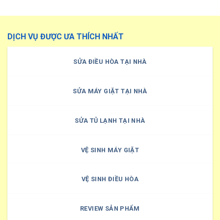
DỊCH VỤ ĐƯỢC ƯA THÍCH NHẤT
SỬA ĐIỀU HÒA TẠI NHÀ
SỬA MÁY GIẶT TẠI NHÀ
SỬA TỦ LẠNH TẠI NHÀ
VỆ SINH MÁY GIẶT
VỆ SINH ĐIỀU HÒA
REVIEW SẢN PHẨM