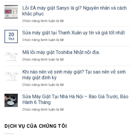
Đơn
Nguyên
rẻ
vị
Lỗi EA máy giặt Sanyo là gì? Nguyên nhân và cách
nhân
–
sửa
và
khắc phục
Điện
máy
cách
lạnh
ở
Chức năng bình luận bị tắt
giặt
khắc
Bách
Lỗi
tại
phục
Khoa
EA
Sửa máy giặt tại Thanh Xuân uy tín và giá tốt nhất
quận
chi
20
máy
Hoàn
tiết
Th3
ở
Chức năng bình luận bị tắt
giặt
Kiếm
Sửa
Sanyo
chuyên
máy
Mã lỗi máy giặt Toshiba Nhật nội địa.
là
nghiệp,
giặt
gì?
giá
ở
Chức năng bình luận bị tắt
tại
Nguyên
rẻ
Mã
Thanh
nhân
lỗi
Xuân
Khi nào nên vệ sinh máy giặt? Tại sao nên vệ sinh
và
máy
uy
máy giặt định kỳ
cách
giặt
tín
khắc
ở
Chức năng bình luận bị tắt
Toshiba
và
phục
Khi
Nhật
giá
nào
nội
Sửa Máy Giặt Tại Nhà Hà Nội – Báo Giá Trước, Bảo
tốt
nên
địa.
nhất
Hành 6 Tháng
vệ
ở
Chức năng bình luận bị tắt
sinh
Sửa
máy
Máy
giặt?
Giặt
DỊCH VỤ CỦA CHÚNG TÔI
Tại
Tại
sao
Nhà